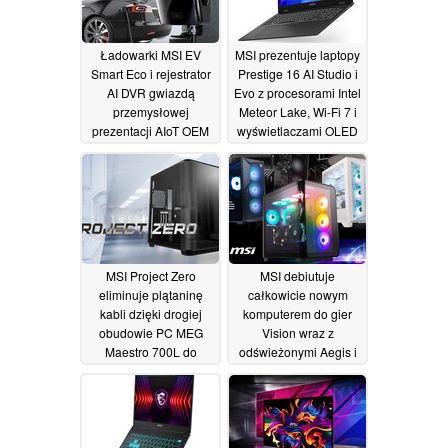
Ładowarki MSI EV
MSI prezentuje laptopy
Smart Eco i rejestrator
Prestige 16 AI Studio i
AI DVR gwiazdą
Evo z procesorami Intel
przemysłowej
Meteor Lake, Wi-Fi 7 i
prezentacji AIoT OEM
wyświetlaczami OLED
o rozdzielczości do
10/01/2024
4K+
09/01/2024
MSI Project Zero
MSI debiutuje
eliminuje plątaninę
całkowicie nowym
kabli dzięki drogiej
komputerem do gier
obudowie PC MEG
Vision wraz z
Maestro 700L do
odświeżonymi Aegis i
niestandardowych
Codex z konstrukcjami
konfiguracji chłodzenia
o wysokim przepływie
cieczą
powietrza i integracją
09/01/2024
sztucznej inteligencji
09/01/2024