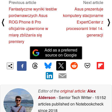
Previous article
Next article
Fantastyczne wyniki testów
Asus prezentuje
porównawczych Asus
komputery stacjonarne
⟨
⟩
ROG Phone 8 Pro
ExpertCenter z
oficjalnie ujawnione w
procesorami Intel 14.
miarę zbliżania się
generacji
premiery
Add as a preferred
source on Google
Editor of the
original article
:
Alex
Alderson
- Senior Tech Writer
- 15152
articles published on Notebookcheck
since 2018