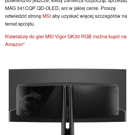
potwierdziło jeszcze, kiedy zamierza rozpocząć sprzedaż
MAG 341CQP QD-OLED, ani w jakiej cenie. Proszę
odwiedzić stronę
MSI
aby uzyskać więcej szczegółów na
temat sprzętu.
Klawiaturę do gier MSI Vigor GK30 RGB można kupić na
Amazon