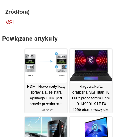
Źródło(a)
MSI
Powiązane artykuły
HDMI: Nowe certyfikaty
Flagowa karta
sprawiają, że stara
graficzna MSI Titan 18
aplikacja HDMI jest
HX z procesorem Core
prawie przestarzała
i9-14900HX i RTX
4090 oferuje wszystko
12/02/2024
oprócz zlewu
kuchennego
10/01/2024