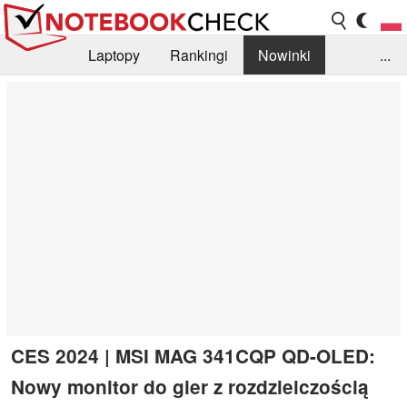
Laptopy
Rankingi
Nowinki
...
Biblioteka
Info
Szukajka recenzji
CES 2024 | MSI MAG 341CQP QD-OLED:
Nowy monitor do gier z rozdzielczością