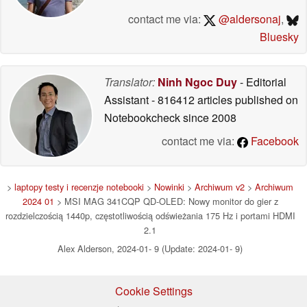
contact me via:
@aldersonaj
,
Bluesky
Translator:
Ninh Ngoc Duy
- Editorial
Assistant
- 816412 articles published on
Notebookcheck
since 2008
contact me via:
Facebook
>
laptopy testy i recenzje notebooki
>
Nowinki
>
Archiwum v2
>
Archiwum
2024 01
> MSI MAG 341CQP QD-OLED: Nowy monitor do gier z
rozdzielczością 1440p, częstotliwością odświeżania 175 Hz i portami HDMI
2.1
Alex Alderson, 2024-01- 9 (Update: 2024-01- 9)
Cookie Settings