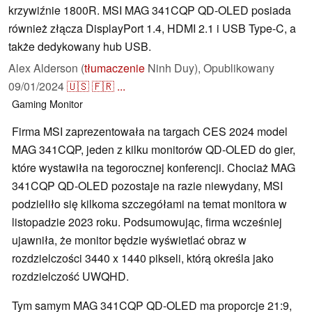
krzywiźnie 1800R. MSI MAG 341CQP QD-OLED posiada
również złącza DisplayPort 1.4, HDMI 2.1 i USB Type-C, a
także dedykowany hub USB.
Alex Alderson (
tłumaczenie
Ninh Duy),
Opublikowany
09/01/2024
🇺🇸
🇫🇷
...
Gaming
Monitor
Firma MSI zaprezentowała na targach CES 2024 model
MAG 341CQP, jeden z kilku monitorów QD-OLED do gier,
które wystawiła na tegorocznej konferencji. Chociaż MAG
341CQP QD-OLED pozostaje na razie niewydany, MSI
podzieliło się kilkoma szczegółami na temat monitora w
listopadzie 2023 roku. Podsumowując, firma wcześniej
ujawniła, że monitor będzie wyświetlać obraz w
rozdzielczości 3440 x 1440 pikseli, którą określa jako
rozdzielczość UWQHD.
Tym samym MAG 341CQP QD-OLED ma proporcje 21:9,