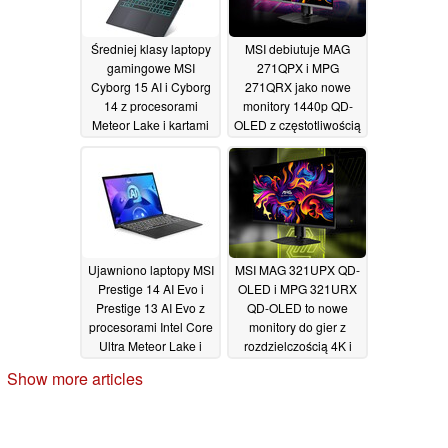
Średniej klasy laptopy
MSI debiutuje MAG
gamingowe MSI
271QPX i MPG
Cyborg 15 AI i Cyborg
271QRX jako nowe
14 z procesorami
monitory 1440p QD-
Meteor Lake i kartami
OLED z częstotliwością
graficznymi RTX 4060
odświeżania 360 Hz
zostały oficjalnie
09/01/2024
zaprezentowane
09/01/2024
Ujawniono laptopy MSI
MSI MAG 321UPX QD-
Prestige 14 AI Evo i
OLED i MPG 321URX
Prestige 13 AI Evo z
QD-OLED to nowe
procesorami Intel Core
monitory do gier z
Ultra Meteor Lake i
rozdzielczością 4K i
mnóstwem portów
odświeżaniem 240 Hz
Show more articles
09/01/2024
09/01/2024