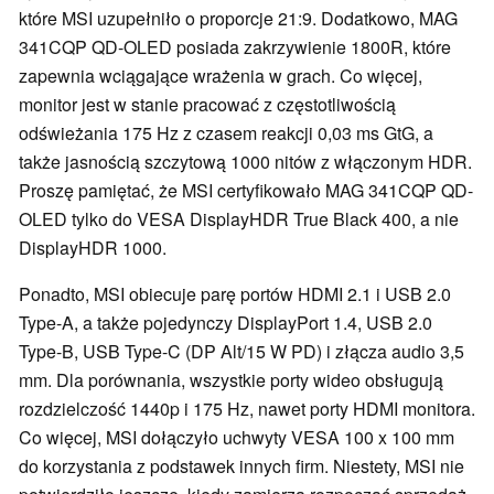
które MSI uzupełniło o proporcje 21:9. Dodatkowo, MAG
341CQP QD-OLED posiada zakrzywienie 1800R, które
zapewnia wciągające wrażenia w grach. Co więcej,
monitor jest w stanie pracować z częstotliwością
odświeżania 175 Hz z czasem reakcji 0,03 ms GtG, a
także jasnością szczytową 1000 nitów z włączonym HDR.
Proszę pamiętać, że MSI certyfikowało MAG 341CQP QD-
OLED tylko do VESA DisplayHDR True Black 400, a nie
DisplayHDR 1000.
Ponadto, MSI obiecuje parę portów HDMI 2.1 i USB 2.0
Type-A, a także pojedynczy DisplayPort 1.4, USB 2.0
Type-B, USB Type-C (DP Alt/15 W PD) i złącza audio 3,5
mm. Dla porównania, wszystkie porty wideo obsługują
rozdzielczość 1440p i 175 Hz, nawet porty HDMI monitora.
Co więcej, MSI dołączyło uchwyty VESA 100 x 100 mm
do korzystania z podstawek innych firm. Niestety, MSI nie