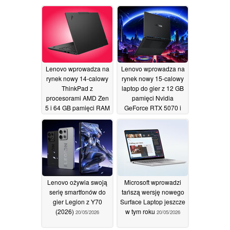
Lenovo wprowadza na
Lenovo wprowadza na
rynek nowy 14-calowy
rynek nowy 15-calowy
ThinkPad z
laptop do gier z 12 GB
procesorami AMD Zen
pamięci Nvidia
5 i 64 GB pamięci RAM
GeForce RTX 5070 i
wyświetlaczem OLED
20/05/2026
o rozdzielczości 1100
nitów
20/05/2026
Lenovo ożywia swoją
Microsoft wprowadzi
serię smartfonów do
tańszą wersję nowego
gier Legion z Y70
Surface Laptop jeszcze
(2026)
w tym roku
20/05/2026
20/05/2026