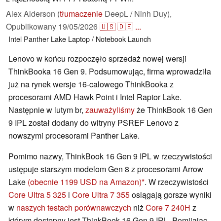
Alex Alderson (
tłumaczenie
DeepL / Ninh Duy),
Opublikowany
19/05/2026
🇺🇸
🇩🇪
...
Intel
Panther Lake
Laptop / Notebook
Launch
Lenovo w końcu rozpoczęło sprzedaż nowej wersji
ThinkBooka 16 Gen 9. Podsumowując, firma wprowadziła
już na rynek wersje 16-calowego ThinkBooka z
procesorami AMD Hawk Point i Intel Raptor Lake.
Następnie w lutym br,
zauważyliśmy
że ThinkBook 16 Gen
9 IPL został dodany do witryny PSREF Lenovo z
nowszymi procesorami Panther Lake.
Pomimo nazwy, ThinkBook 16 Gen 9 IPL w rzeczywistości
ustępuje starszym modelom Gen 8 z procesorami Arrow
Lake
(obecnie 1199 USD na Amazon)
. W rzeczywistości
Core Ultra 5 325
i
Core Ultra 7 355
osiągają gorsze wyniki
w
naszych testach porównawczych
niż
Core 7 240H
z
którym dostępny jest ThinkBook 16 Gen 9 IRL. Pomijając