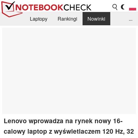
Laptopy
Rankingi
Nowinki
...
Biblioteka
Info
Szukajka recenzji
Lenovo wprowadza na rynek nowy 16-
calowy laptop z wyświetlaczem 120 Hz, 32