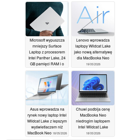
Microsoft wypuszcza
Lenovo wprowadza
mniejszy Surface
laptopy Wildcat Lake
Laptop z procesorem
jako nową alternatywę
Intel Panther Lake, 24
dla MacBooka Neo
GB pamięci RAM i o
19/05/2026
25% jaśniejszym
wyświetlaczem
20/05/2026
Asus wprowadza na
Chuwi podbija cenę
rynek nowy laptop Intel
MacBooka Neo
Wildcat Lake z lepszym
niedrogim laptopem
wyświetlaczem niż
Intel Wildcat Lake
MacBook Neo
18/05/2026
18/05/2026