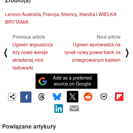
Lenovo Australia
,
Francja
,
Niemcy
,
Irlandia
i
WIELKA
BRYTANIA
Previous article
Next article
Ugreen wypuszcza
Ugreen wprowadza na
⟨
⟩
trzy nowe wersje
rynek nowy power bank ze
składanej mini
zintegrowanym kablem
ładowarki
Add as a preferred
source on Google
Powiązane artykuły