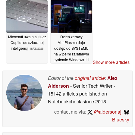
Microsoft uwalnia klucz
Dzień zerowy
Copilot od sztucznej
MiniPlasma daje
inteligencji
dostęp do SYSTEMU
18/05/2026
na w pełni załatanym
systemie Windows 11
Show more articles
18/05/2026
Editor of the
original article
:
Alex
Alderson
- Senior Tech Writer
-
15142 articles published on
Notebookcheck
since 2018
contact me via:
@aldersonaj
,
Bluesky