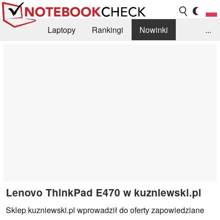
Laptopy
Rankingi
Nowinki
...
Biblioteka
Info
Szukajka recenzji
Lenovo ThinkPad E470 w kuzniewski.pl
Sklep kuzniewski.pl wprowadził do oferty zapowiedziane