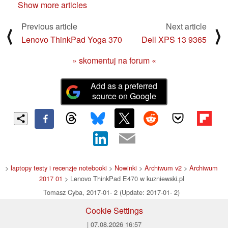
Show more articles
Previous article
Next article
⟨
⟩
Lenovo ThinkPad Yoga 370
Dell XPS 13 9365
» skomentuj na forum «
Add as a preferred
source on Google
>
laptopy testy i recenzje notebooki
>
Nowinki
>
Archiwum v2
>
Archiwum
2017 01
> Lenovo ThinkPad E470 w kuzniewski.pl
Tomasz Cyba, 2017-01- 2 (Update: 2017-01- 2)
Cookie Settings
| 07.08.2026 16:57