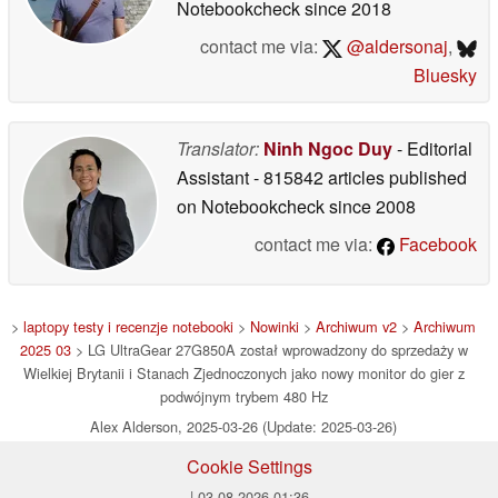
Notebookcheck
since 2018
contact me via:
@aldersonaj
,
Bluesky
Translator:
Ninh Ngoc Duy
- Editorial
Assistant
- 815842 articles published
on Notebookcheck
since 2008
contact me via:
Facebook
>
laptopy testy i recenzje notebooki
>
Nowinki
>
Archiwum v2
>
Archiwum
2025 03
> LG UltraGear 27G850A został wprowadzony do sprzedaży w
Wielkiej Brytanii i Stanach Zjednoczonych jako nowy monitor do gier z
podwójnym trybem 480 Hz
Alex Alderson, 2025-03-26 (Update: 2025-03-26)
Cookie Settings
| 03.08.2026 01:36