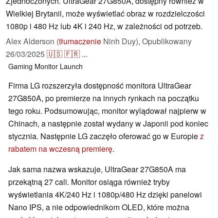
Zjednoczonych. UltraGear 27G850A, dostępny również w
Wielkiej Brytanii, może wyświetlać obraz w rozdzielczości
1080p i 480 Hz lub 4K i 240 Hz, w zależności od potrzeb.
Alex Alderson (
tłumaczenie
Ninh Duy),
Opublikowany
26/03/2025
🇺🇸
🇫🇷
...
Gaming
Monitor
Launch
Firma LG rozszerzyła dostępność monitora UltraGear
27G850A, po premierze na innych rynkach na początku
tego roku. Podsumowując, monitor wylądował najpierw w
Chinach, a następnie został wydany w Japonii pod koniec
stycznia. Następnie LG zaczęło oferować go w Europie
z
rabatem na wczesną premierę
.
Jak sama nazwa wskazuje, UltraGear 27G850A ma
przekątną 27 cali. Monitor osiąga również tryby
wyświetlania 4K/240 Hz i 1080p/480 Hz dzięki panelowi
Nano IPS, a nie odpowiednikom OLED, które można