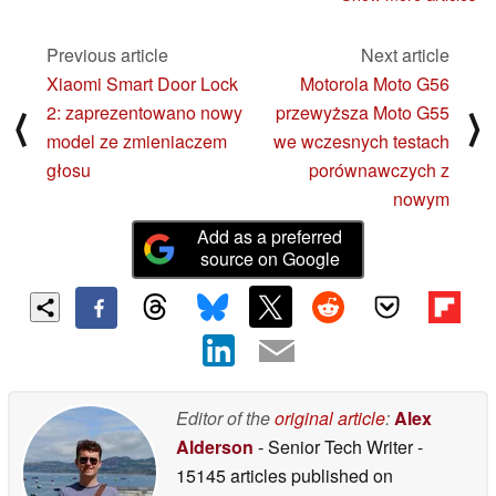
trwającej sadze na
do gier i ekranami o
temat wyświetlaczy
przekątnej do 97 cali
Previous article
Next article
20/03/2025
14/03/2025
Xiaomi Smart Door Lock
Motorola Moto G56
2: zaprezentowano nowy
przewyższa Moto G55
⟨
⟩
model ze zmieniaczem
we wczesnych testach
głosu
porównawczych z
nowym
Add as a preferred
source on Google
Editor of the
original article
:
Alex
Alderson
- Senior Tech Writer
-
15145 articles published on