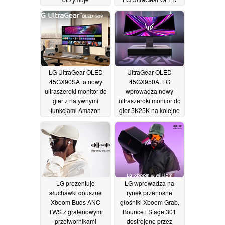
amerykańską premierę
27GX700A
23/08/2025
11/09/2025
LG UltraGear OLED
UltraGear OLED
45GX90SA to nowy
45GX950A: LG
ultraszeroki monitor do
wprowadza nowy
gier z natywnymi
ultraszeroki monitor do
funkcjami Amazon
gier 5K25K na kolejne
Luna, Nvidia GeForce
rynki
16/04/2025
Now i
strumieniowaniem gier
Blacknut
19/04/2025
LG prezentuje
LG wprowadza na
słuchawki douszne
rynek przenośne
Xboom Buds ANC
głośniki Xboom Grab,
TWS z grafenowymi
Bounce i Stage 301
przetwornikami
dostrojone przez