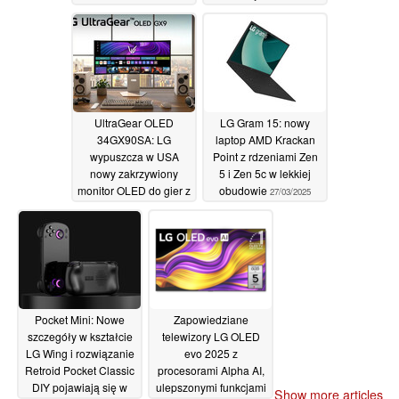
dostrojonymi przez
muzyka will.i.am
muzyka will.i.am
15/04/2025
15/04/2025
UltraGear OLED
LG Gram 15: nowy
34GX90SA: LG
laptop AMD Krackan
wypuszcza w USA
Point z rdzeniami Zen
nowy zakrzywiony
5 i Zen 5c w lekkiej
monitor OLED do gier z
obudowie
27/03/2025
systemem webOS
10/04/2025
Pocket Mini: Nowe
Zapowiedziane
szczegóły w kształcie
telewizory LG OLED
LG Wing i rozwiązanie
evo 2025 z
Retroid Pocket Classic
procesorami Alpha AI,
DIY pojawiają się w
ulepszonymi funkcjami
Show more articles