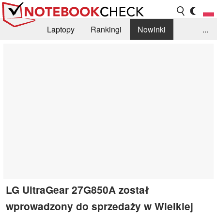
Laptopy
Rankingi
Nowinki
...
Biblioteka
Info
Szukajka recenzji
LG UltraGear 27G850A został
wprowadzony do sprzedaży w Wielkiej