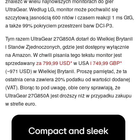
znaleźć w wielu najnowszych monitorach do gier
UltraGear. Według LG, monitor może pochwalić się
szczytową jasnością 600 nitów i czasem reakcji 1 ms GtG,
a także 99% pokryciem przestrzeni barw DCI-P3.
Tym razem UltraGear 27G850A dotarł do Wielkiej Brytanii
i Stanów Zjednoczonych, gdzie jest dostępny wyłącznie
na Amazon. W chwili pisania tego tekstu monitor jest
sprzedawany
za 799,99 USD
w USA
i 749,99 GBP
(~971 USD) w Wielkiej Brytanii. Proszę pamiętać, że ta
ostatnia cena zawiera 20% podatku od wartości dodanej
(VAT). Biorąc to pod uwagę, obie ceny sprawiają, że
UltraGear 27G850A jest droższy niż w przypadku zakupu
w strefie euro.