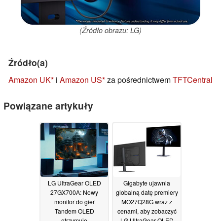
(Źródło obrazu: LG)
Źródło(a)
Amazon UK
i
Amazon US
za pośrednictwem
TFTCentral
Powiązane artykuły
LG UltraGear OLED
Gigabyte ujawnia
27GX700A: Nowy
globalną datę premiery
monitor do gier
MO27Q28G wraz z
Tandem OLED
cenami, aby zobaczyć
otrzymuje
LG UltraGear OLED