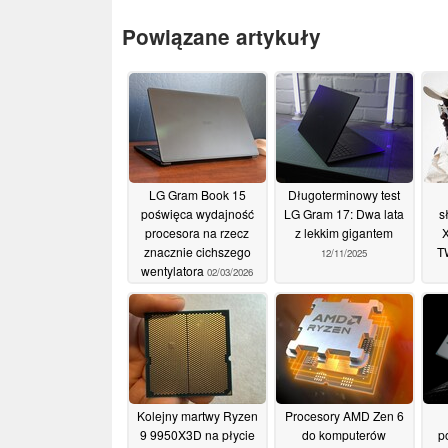
Powiązane artykuły
LG Gram Book 15
Długoterminowy test
poświęca wydajność
LG Gram 17: Dwa lata
s
procesora na rzecz
z lekkim gigantem
znacznie cichszego
T
12/11/2025
wentylatora
02/03/2026
d
Kolejny martwy Ryzen
Procesory AMD Zen 6
9 9950X3D na płycie
do komputerów
p