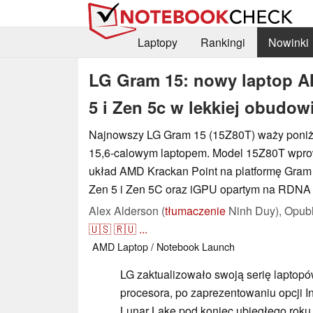
Laptopy
Rankingi
Nowinki
LG Gram 15: nowy laptop A
5 i Zen 5c w lekkiej obudow
Najnowszy LG Gram 15 (15Z80T) waży poniżej
15,6-calowym laptopem. Model 15Z80T wpr
układ AMD Krackan Point na platformę Gram
Zen 5 i Zen 5C oraz iGPU opartym na RDNA 
Alex Alderson (
tłumaczenie
Ninh Duy),
Opub
🇺🇸
🇷🇺
...
AMD
Laptop / Notebook
Launch
LG zaktualizowało swoją serię laptop
procesora, po zaprezentowaniu opcji In
Lunar Lake pod koniec ubiegłego rok