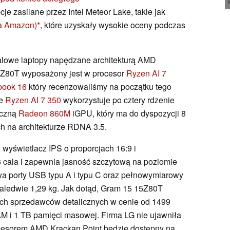
je zasilane przez Intel Meteor Lake, takie jak
a Amazon)
, które uzyskały wysokie oceny podczas
calowe laptopy napędzane architekturą AMD
15Z80T wyposażony jest w procesor
Ryzen AI 7
book 16
który recenzowaliśmy na początku tego
ie
Ryzen AI 7 350
wykorzystuje po cztery rdzenie
iczną
Radeon 860M
iGPU, który ma do dyspozycji 8
h na architekturze RDNA 3.5.
yświetlacz IPS o proporcjach 16:9 i
,6 cala i zapewnia jasność szczytową na poziomie
wa porty USB typu A i typu C oraz pełnowymiarowy
aledwie 1,29 kg. Jak dotąd, Gram 15 15Z80T
ich sprzedawców detalicznych w cenie od 1499
M i 1 TB pamięci masowej. Firma LG nie ujawniła
rocesorem AMD Krackan Point będzie dostępny na