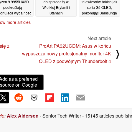
yzen 9 9955HX3D
do sprzedaży w
telewizorów, takich jak
podkreślają
Wielkiej Brytanii i
seria G5 OLED,
onującą wydajność
Stanach
pokonując Samsunga
jedno- i
Zjednoczonych jako
21/03/2025
ow more articles
wielordzeniową
nowy monitor do gier z
podwójnym trybem 480
27/03/2025
Hz
26/03/2025
Next article
się z
ProArt PA32UCDM: Asus w końcu
⟩
wypuszcza nowy profesjonalny monitor 4K
OLED z podwójnym Thunderbolt 4
Add as a preferred
source on Google
cle
:
Alex Alderson
- Senior Tech Writer
- 15145 articles publi