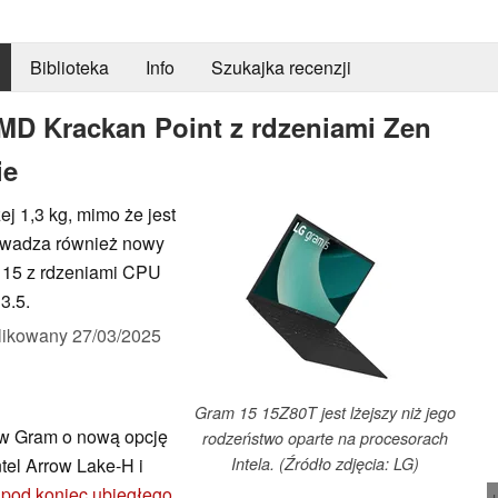
Biblioteka
Info
Szukajka recenzji
MD Krackan Point z rdzeniami Zen
ie
 1,3 kg, mimo że jest
owadza również nowy
 15 z rdzeniami CPU
3.5.
likowany
27/03/2025
Gram 15 15Z80T jest lżejszy niż jego
ów Gram o nową opcję
rodzeństwo oparte na procesorach
tel Arrow Lake-H i
Intela. (Źródło zdjęcia: LG)
u
pod koniec ubiegłego