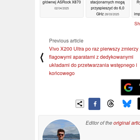
głównej ASRock X870
stacjonarnych mogą
R
przyspieszyć do 6,0
02/04/2025
GHz
imp
28/03/2025
Sh
Previous article
Vivo X200 Ultra po raz pierwszy zmierzy 
⟨
flagowymi aparatami z dedykowanymi
układami do przetwarzania wstępnego i
końcowego
Editor of the
original arti