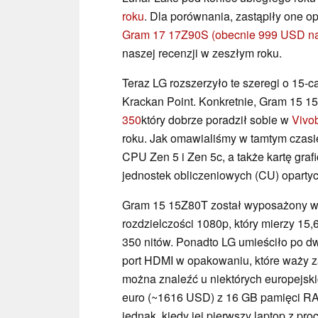
roku
. Dla porównania, zastąpiły one opc
Gram 17 17Z90S
(obecnie 999 USD n
naszej recenzji w zeszłym roku.
Teraz LG rozszerzyło te szeregi o 15-
Krackan Point. Konkretnie, Gram 15 
350
który dobrze poradził sobie w
Vivo
roku. Jak omawialiśmy w tamtym czas
CPU Zen 5 i Zen 5c, a także kartę graf
jednostek obliczeniowych (CU) opartyc
Gram 15 15Z80T został wyposażony w w
rozdzielczości 1080p, który mierzy 15
350 nitów. Ponadto LG umieściło po d
port HDMI w opakowaniu, które waży z
można znaleźć u niektórych europejsk
euro (~1616 USD) z 16 GB pamięci RA
jednak, kiedy jej pierwszy laptop z p