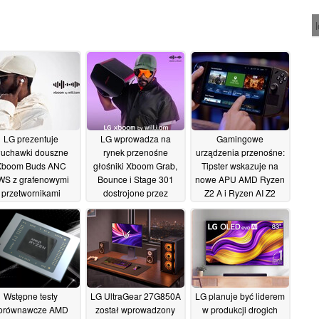
LG prezentuje
LG wprowadza na
Gamingowe
łuchawki douszne
rynek przenośne
urządzenia przenośne:
Xboom Buds ANC
głośniki Xboom Grab,
Tipster wskazuje na
WS z grafenowymi
Bounce i Stage 301
nowe APU AMD Ryzen
przetwornikami
dostrojone przez
Z2 A i Ryzen AI Z2
ostrojonymi przez
muzyka will.i.am
Extreme
07/04/2025
muzyka will.i.am
15/04/2025
15/04/2025
Wstępne testy
LG UltraGear 27G850A
LG planuje być liderem
orównawcze AMD
został wprowadzony
w produkcji drogich