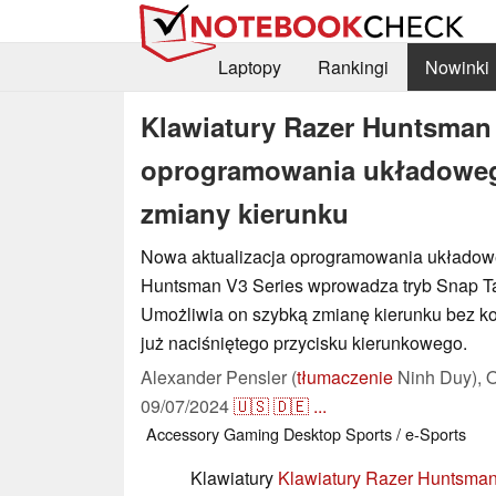
Laptopy
Rankingi
Nowinki
Klawiatury Razer Huntsman 
oprogramowania układowego
zmiany kierunku
Nowa aktualizacja oprogramowania układow
Huntsman V3 Series wprowadza tryb Snap Ta
Umożliwia on szybką zmianę kierunku bez ko
już naciśniętego przycisku kierunkowego.
Alexander Pensler (
tłumaczenie
Ninh Duy),
O
09/07/2024
🇺🇸
🇩🇪
...
Accessory
Gaming
Desktop
Sports / e-Sports
Klawiatury
Klawiatury Razer Huntsman