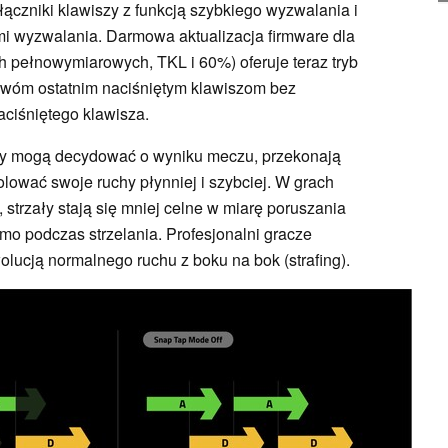
ączniki klawiszy z funkcją szybkiego wyzwalania i
i wyzwalania. Darmowa aktualizacja firmware dla
 pełnowymiarowych, TKL i 60%) oferuje teraz tryb
 dwóm ostatnim naciśniętym klawiszom bez
ciśniętego klawisza.
ndy mogą decydować o wyniku meczu, przekonają
olować swoje ruchy płynniej i szybciej. W grach
t, strzały stają się mniej celne w miarę poruszania
omo podczas strzelania. Profesjonalni gracze
olucją normalnego ruchu z boku na bok (strafing).