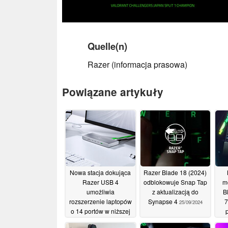
Quelle(n)
Razer (informacja prasowa)
Powiązane artykuły
Nowa stacja dokująca
Razer Blade 18 (2024)
Razer USB 4
odblokowuje Snap Tap
m
umożliwia
z aktualizacją do
B
rozszerzenie laptopów
Synapse 4
7
25/09/2024
o 14 portów w niższej
cenie początkowej
ge