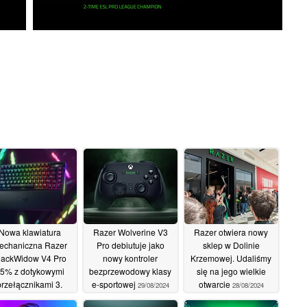
Nowa klawiatura
Razer Wolverine V3
Razer otwiera nowy
echaniczna Razer
Pro debiutuje jako
sklep w Dolinie
lackWidow V4 Pro
nowy kontroler
Krzemowej. Udaliśmy
5% z dotykowymi
bezprzewodowy klasy
się na jego wielkie
przełącznikami 3.
e-sportowej
otwarcie
29/08/2024
28/08/2024
neracji i 2-calowym