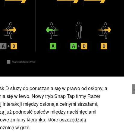
sk D służy do poruszania się w prawo od osłony, a
nia się w lewo. Nowy tryb Snap Tap firmy Razer
 interakcji między osłoną a celnymi strzałami,
zą już podnosić palców między naciśnięciami
towe zmiany kierunku, które oszczędzają
óżnicę w grze.