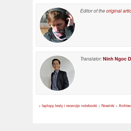
Editor of the
original arti
Translator:
Ninh Ngoc 
>
laptopy testy i recenzje notebooki
>
Nowinki
>
Archiw