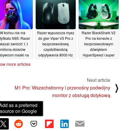
świetlaczem OLED
13/09/2024
W końcu nie ma
Razer wypuszcza mysz
Razer BlackShark V2
tyfikatu N95: Razer
do gier Viper V3 Pro z
Pro na konsole z
akazał zwrócić 1,1
bezprzewodową
bezprzewodowym
miliona dolarów
częstotliwością
dźwiękiem
abywcom maski na
odpytywania 8000 Hz
HyperSpeed i super
warz Zephyr RGB
za 159,99 USD
szerokopasmowym
ow more articles
mikrofonem
30/04/2024
24/04/2024
10/04/2024
Next article
⟩
M1 Pro: Wszechstronny i przenośny podwójny
monitor z obsługą dotykową
Add as a preferred
source on Google