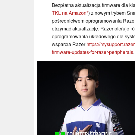
Bezpłatna aktualizacja firmware dla k
TKL na Amazon
) z nowym trybem Sn
pośrednictwem oprogramowania Razer 
otrzymać aktualizację. Razer oferuje r
oprogramowania układowego dla syste
wsparcia Razer
https://mysupport.raze
firmware-updates-for-razer-peripherals
.