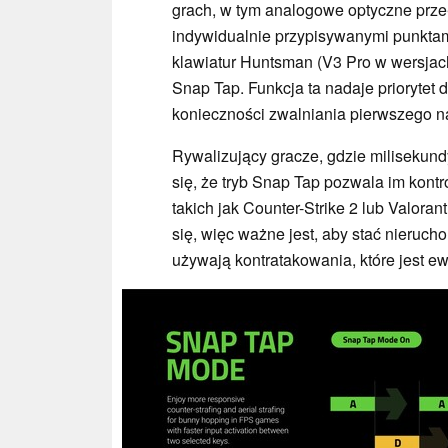
grach, w tym analogowe optyczne przeł
indywidualnie przypisywanymi punktam
klawiatur Huntsman (V3 Pro w wersjach
Snap Tap. Funkcja ta nadaje priorytet
konieczności zwalniania pierwszego na
Rywalizujący gracze, gdzie miliseku
się, że tryb Snap Tap pozwala im kontr
takich jak Counter-Strike 2 lub Valoran
się, więc ważne jest, aby stać nieruch
używają kontratakowania, które jest ew