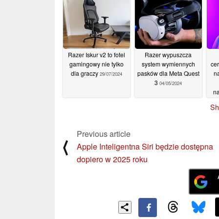
wy
15/11/2024
Razer Iskur v2 to fotel
Razer wypuszcza
gamingowy nie tylko
system wymiennych
cer
dla graczy
pasków dla Meta Quest
n
29/07/2024
3
04/05/2024
n
t
Sh
Previous article
⟨
Apple Inteligentna Siri będzie dostępna
dopiero w 2025 roku