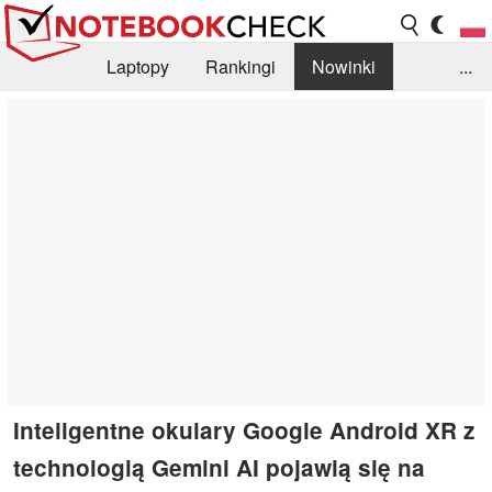
Laptopy
Rankingi
Nowinki
...
Biblioteka
Info
Szukajka recenzji
Inteligentne okulary Google Android XR z
technologią Gemini AI pojawią się na