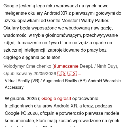
Google jesienią tego roku wprowadzi na rynek nowe
inteligentne okulary Android XR z pierwszymi gotowymi do
użytku oprawkami od Gentle Monster i Warby Parker.
Okulary będą wyposażone we wbudowaną nawigację,
wiadomości w trybie głośnomówiącym, przechwytywanie
zdjęć, tłumaczenie na żywo i inne narzędzia oparte na
sztucznej inteligencji, zaprojektowane do pracy bez
ciągłego sięgania po telefon.
Volodymyr Omelchenko (
tłumaczenie
DeepL / Ninh Duy),
Opublikowany
20/05/2026
🇺🇸
🇪🇸
...
Virtual Reality (VR) / Augmented Reality (AR)
Android
Wearable
Accessory
W grudniu 2025 r,
Google ogłosił
opracowanie
inteligentnych okularów Android XR, a teraz, podczas
Google I/O 2026, oficjalnie potwierdziło pierwsze modele
konsumenckie, które mają zostać wprowadzone na rynek