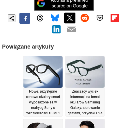
source on Google
Powiązane artykuły
Nowe, przystępne
Znaczący wyciek
cenowo okulary smart
informacji na temat
wyposażone są w
okularów Samsung
matrycę Sony o
Galaxy: sterowanie
rozdzielczości 13 MP i
gestami, przyciski i nie
zapewniają do 12
tylko
01/07/2026
godzin pracy na baterii