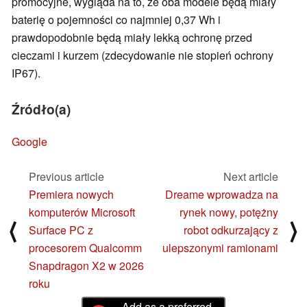
promocyjne, wygląda na to, że oba modele będą miały
baterię o pojemności co najmniej 0,37 Wh i
prawdopodobnie będą miały lekką ochronę przed
cieczami i kurzem (zdecydowanie nie stopień ochrony
IP67).
Źródło(a)
Google
Previous article
Next article
Premiera nowych
Dreame wprowadza na
komputerów Microsoft
rynek nowy, potężny
⟨
⟩
Surface PC z
robot odkurzający z
procesorem Qualcomm
ulepszonymi ramionami
Snapdragon X2 w 2026
roku
Add as a preferred