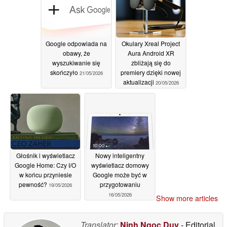
Google odpowiada na
Okulary Xreal Project
obawy, że
Aura Android XR
wyszukiwanie się
zbliżają się do
skończyło
premiery dzięki nowej
21/05/2026
aktualizacji
20/05/2026
Głośnik i wyświetlacz
Nowy inteligentny
Google Home: Czy I/O
wyświetlacz domowy
w końcu przyniesie
Google może być w
pewność?
przygotowaniu
19/05/2026
16/05/2026
Show more articles
Translator:
Ninh Ngoc Duy
- Editorial