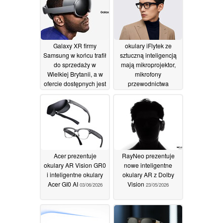
01/07/2026
Galaxy XR firmy
okulary iFlytek ze
Samsung w końcu trafił
sztuczną inteligencją
do sprzedaży w
mają mikroprojektor,
Wielkiej Brytanii, a w
mikrofony
ofercie dostępnych jest
przewodnictwa
wiele promocji
kostnego i ważą
zaledwie 40 g
18/06/2026
04/06/2026
Acer prezentuje
RayNeo prezentuje
okulary AR Vision GR0
nowe inteligentne
i inteligentne okulary
okulary AR z Dolby
Acer GI0 AI
Vision
03/06/2026
23/05/2026