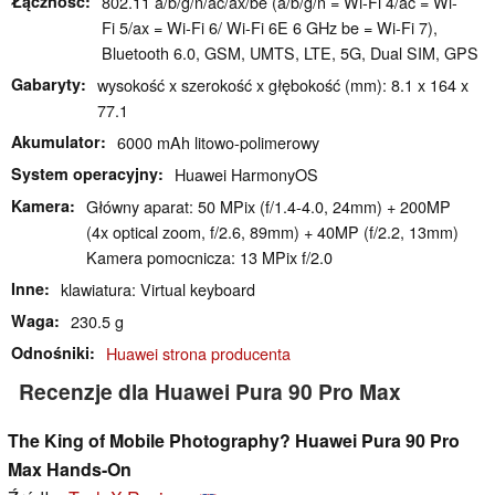
Łączność
802.11 a/​b/​g/​n/​ac/​ax/​be (a/b/g/n = Wi-Fi 4/ac = Wi-
Fi 5/ax = Wi-Fi 6/ Wi-Fi 6E 6 GHz be = Wi-Fi 7),
Bluetooth 6.0, GSM, UMTS, LTE, 5G, Dual SIM, GPS
Gabaryty
wysokość x szerokość x głębokość (mm): 8.1 x 164 x
77.1
Akumulator
6000 mAh litowo-polimerowy
System operacyjny
Huawei HarmonyOS
Kamera
Główny aparat: 50 MPix (f/1.4-4.0, 24mm) + 200MP
(4x optical zoom, f/2.6, 89mm) + 40MP (f/2.2, 13mm)
Kamera pomocnicza: 13 MPix f/2.0
Inne
klawiatura: Virtual keyboard
Waga
230.5 g
Odnośniki
Huawei strona producenta
Recenzje dla Huawei Pura 90 Pro Max
The King of Mobile Photography? Huawei Pura 90 Pro
Max Hands-On