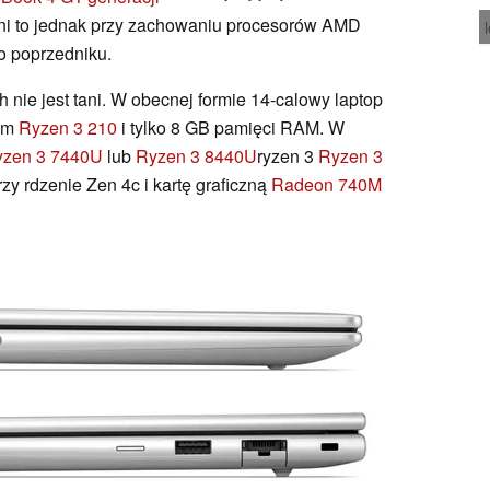
ni to jednak przy zachowaniu procesorów AMD
o poprzedniku.
nie jest tani. W obecnej formie 14-calowy laptop
rem
Ryzen 3 210
i tylko 8 GB pamięci RAM. W
yzen 3 7440U
lub
Ryzen 3 8440U
ryzen 3
Ryzen 3
zy rdzenie Zen 4c i kartę graficzną
Radeon 740M