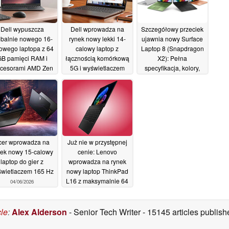
Dell wypuszcza
Dell wprowadza na
Szczegółowy przeciek
obalnie nowego 16-
rynek nowy lekki 14-
ujawnia nowy Surface
owego laptopa z 64
calowy laptop z
Laptop 8 (Snapdragon
B pamięci RAM i
łącznością komórkową
X2): Pełna
ocesorami AMD Zen
5G i wyświetlaczem
specyfikacja, kolory,
5
VRR 120 Hz
data premiery
05/06/2026
05/06/2026
04/06/2026
cer wprowadza na
Już nie w przystępnej
nek nowy 15-calowy
cenie: Lenovo
laptop do gier z
wprowadza na rynek
wietlaczem 165 Hz
nowy laptop ThinkPad
L16 z maksymalnie 64
04/06/2026
GB pamięci RAM i
procesorami AMD
cle
:
Alex Alderson
- Senior Tech Writer
- 15145 articles publi
04/06/2026