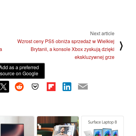
Next article
Wzrost ceny PS5 obniża sprzedaż w Wielkiej
⟩
a
Brytanii, a konsole Xbox zyskują dzięki
ekskluzywnej grze
Add as a preferred
source on Google