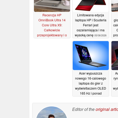
Recenzja HP
Limitowana edycja
OmniBook Ultra 14
laptopa HP i Scuderia
gl
Core Ultra X9:
Ferrari jest
cal
Całkowicie
oszałamiająca i ma
G
przeprojektowany i o
wysoką cenę
pr
05/06/2026
wiele lepszy niż
poprzednio
13/06/2026
Acer wypuszcza
A
nowego 16-calowego
ry
laptopa do gier z
wyświetlaczem OLED
wyś
165 Hz i ponad
dwukrotnie dłuższą
żywotnością baterii niż
starszy model
Editor of the
original arti
04/06/2026