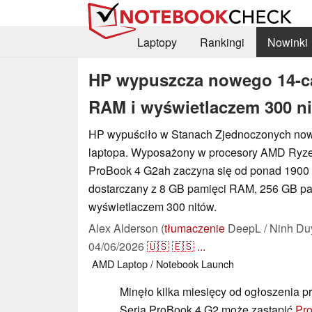
Laptopy
Rankingi
Nowinki
HP wypuszcza nowego 14-ca
RAM i wyświetlaczem 300 n
HP wypuściło w Stanach Zjednoczonych no
laptopa. Wyposażony w procesory AMD Ryze
ProBook 4 G2ah zaczyna się od ponad 1900 
dostarczany z 8 GB pamięci RAM, 256 GB pa
wyświetlaczem 300 nitów.
Alex Alderson (
tłumaczenie
DeepL / Ninh Du
04/06/2026
🇺🇸
🇪🇸
...
AMD
Laptop / Notebook
Launch
Minęło kilka miesięcy od ogłoszenia 
Seria ProBook 4 G2 może zastąpić
Pro