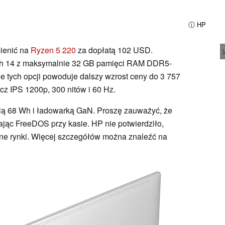
ⓘ HP
ienić na
Ryzen 5 220
za dopłatą 102 USD.
ah 14 z maksymalnie 32 GB pamięci RAM DDR5-
e tych opcji powoduje dalszy wzrost ceny do 3 757
z IPS 1200p, 300 nitów i 60 Hz.
ią 68 Wh i ładowarką GaN. Proszę zauważyć, że
ąc FreeDOS przy kasie. HP nie potwierdziło,
inne rynki. Więcej szczegółów można znaleźć na