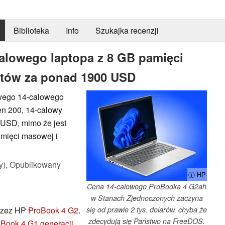
Biblioteka
Info
Szukajka recenzji
lowego laptopa z 8 GB pamięci
itów za ponad 1900 USD
wego 14-calowego
n 200, 14-calowy
USD, mimo że jest
mięci masowej i
y),
Opublikowany
ⓘ HP
Cena 14-calowego ProBooka 4 G2ah
w Stanach Zjednoczonych zaczyna
przez HP
ProBook 4 G2
.
się od prawie 2 tys. dolarów, chyba że
zdecydują się Państwo na FreeDOS.
Book 4 G1 generacji