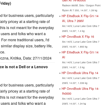
Gen AI 14-fk0000
Friday)
Radeon 860M, Strix / Gorgon Point
Ryzen AI 7 350, 14.00", 1.39 kg
for business users, particularly
HP EliteBook X Flip G1i 14
AI, Ultra 7 268V
irly pricey at a starting rate of
Arc 140V, Lunar Lake Core Ultra 7
this is not meant for the everyday
268V, 14.00", 1.4 kg
g users and folks who want a
HP OmniBook X Flip 16
 For more traditional users, I'd
Arc 140V, Lunar Lake Core Ultra 7
milar display size, battery life,
258V, 16.00", 1.893 kg
ice.
HP EliteBook X Flip G1i 14
AI
iczna, Krótka, Data: 27/11/2024
Arc 140V, Lunar Lake Core Ultra 7
ce is not a Dell or a Lenovo
258V, 14.00", 1.5 kg
HP OmniBook Ultra Flip 14
Arc 140V, Lunar Lake Core Ultra 7
258V, 14.00", 1.336 kg
for business users, particularly
HP OmniBook Ultra Flip 14-
irly pricey at a starting rate of
fh0000
this is not meant for the everyday
Arc 140V, Lunar Lake Core Ultra 7
g users and folks who want a
258V, 14.00", 1.34 kg