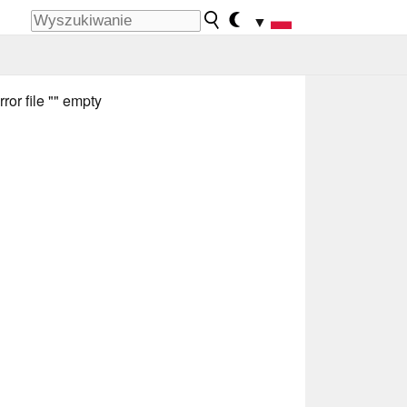
▼
rror file "" empty