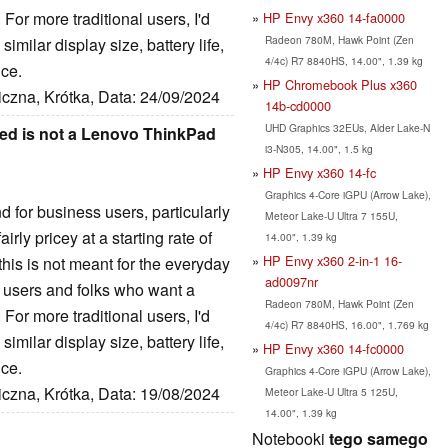
 For more traditional users, I'd
HP Envy x360 14-fa0000
Radeon 780M, Hawk Point (Zen
milar display size, battery life,
4/4c) R7 8840HS, 14.00", 1.39 kg
ice.
HP Chromebook Plus x360
iczna, Krótka, Data: 24/09/2024
14b-cd0000
UHD Graphics 32EUs, Alder Lake-N
sted is not a Lenovo ThinkPad
i3-N305, 14.00", 1.5 kg
HP Envy x360 14-fc
Graphics 4-Core iGPU (Arrow Lake),
for business users, particularly
Meteor Lake-U Ultra 7 155U,
irly pricey at a starting rate of
14.00", 1.39 kg
HP Envy x360 2-in-1 16-
this is not meant for the everyday
ad0097nr
g users and folks who want a
Radeon 780M, Hawk Point (Zen
 For more traditional users, I'd
4/4c) R7 8840HS, 16.00", 1.769 kg
milar display size, battery life,
HP Envy x360 14-fc0000
ice.
Graphics 4-Core iGPU (Arrow Lake),
iczna, Krótka, Data: 19/08/2024
Meteor Lake-U Ultra 5 125U,
14.00", 1.39 kg
Notebooki
tego samego