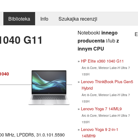
Biblioteka
Info
Szukajka recenzji
Notebooki
innego
E
 1040 G11
producenta
i/lub
z
innym CPU
HP Elite x360 1040 G11
Arc 8-Core, Meteor Lake-H Ultra 7
1040
155H
Lenovo ThinkBook Plus Gen5
Hybrid
Arc 8-Core, Meteor Lake-H Ultra 7
155H
Lenovo Yoga 7 14IML9
Arc 8-Core, Meteor Lake-H Ultra 7
155H
Lenovo Yoga 9 2-in-1
300 MHz, LPDDR5, 31.0.101.5590
14IMH9