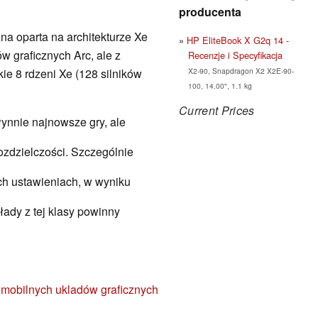
producenta
zna oparta na architekturze Xe
HP EliteBook X G2q 14 -
 graficznych Arc, ale z
Recenzje i Specyfikacja
X2-90, Snapdragon X2 X2E-90-
e 8 rdzeni Xe (128 silników
100, 14.00", 1.1 kg
Current Prices
płynnie najnowsze gry, ale
rozdzielczości. Szczególnie
ch ustawieniach, w wyniku
łady z tej klasy powinny
 mobilnych ukladów graficznych