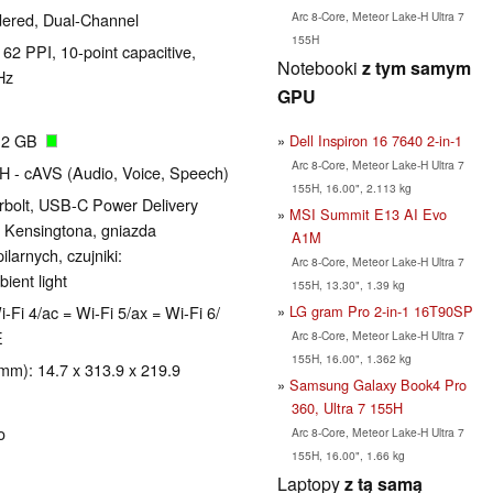
Arc 8-Core, Meteor Lake-H Ultra 7
ered, Dual-Channel
155H
162 PPI, 10-point capacitive,
Notebooki
z tym samym
Hz
GPU
512 GB
Dell Inspiron 16 7640 2-in-1
Arc 8-Core, Meteor Lake-H Ultra 7
H - cAVS (Audio, Voice, Speech)
155H, 16.00", 2.113 kg
rbolt, USB-C Power Delivery
MSI Summit E13 AI Evo
a Kensingtona, gniazda
A1M
ilarnych, czujniki:
Arc 8-Core, Meteor Lake-H Ultra 7
ient light
155H, 13.30", 1.39 kg
LG gram Pro 2-in-1 16T90SP
-Fi 4/ac = Wi-Fi 5/ax = Wi-Fi 6/
E
Arc 8-Core, Meteor Lake-H Ultra 7
155H, 16.00", 1.362 kg
mm): 14.7 x 313.9 x 219.9
Samsung Galaxy Book4 Pro
360, Ultra 7 155H
o
Arc 8-Core, Meteor Lake-H Ultra 7
155H, 16.00", 1.66 kg
Laptopy
z tą samą