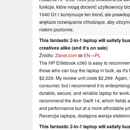
funkcje, które mogą docenić użytkownicy bi
1040 G11 kontynuuje ten trend, ale prawdo
większe rozwiązanie chłodzące, aby utrzyma
niskim poziomie.
This fantastic 2-in-1 laptop will satisfy 
creatives alike (and it's on sale)
Źródło:
Zdnet.com
EN→PL
The HP Elitebook x360 is easy to recommend 
those who can buy the laptop in bulk, as it's fa
$2,029. My review unit costs $2,299. Again, 
consumer, but I recommend it to enterprisin
durable, secure, and reliable laptop for work.
recommend the Acer Swift 14, which fields a si
and performance but at a more affordable pr
Recenzja laptopa, dostępna wersja elektron
This fantastic 2-in-1 laptop will satisfy 