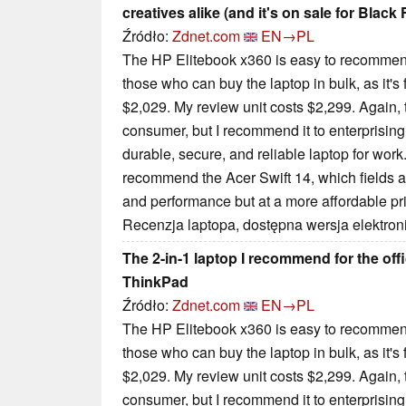
creatives alike (and it's on sale for Black 
Źródło:
Zdnet.com
EN→PL
The HP Elitebook x360 is easy to recommend 
those who can buy the laptop in bulk, as it's fa
$2,029. My review unit costs $2,299. Again, 
consumer, but I recommend it to enterprisin
durable, secure, and reliable laptop for work.
recommend the Acer Swift 14, which fields a si
and performance but at a more affordable pr
Recenzja laptopa, dostępna wersja elektron
The 2-in-1 laptop I recommend for the offi
ThinkPad
Źródło:
Zdnet.com
EN→PL
The HP Elitebook x360 is easy to recommend 
those who can buy the laptop in bulk, as it's fa
$2,029. My review unit costs $2,299. Again, 
consumer, but I recommend it to enterprisin