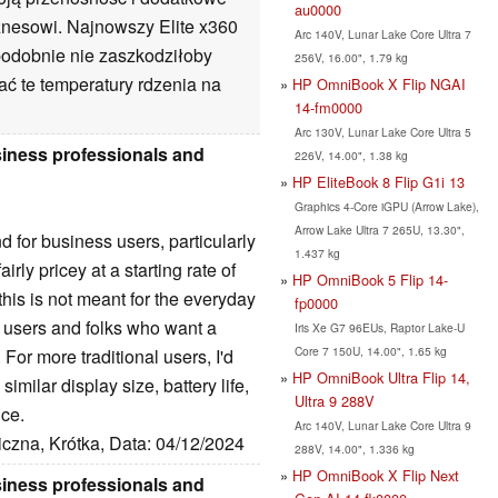
au0000
znesowi. Najnowszy Elite x360
Arc 140V, Lunar Lake Core Ultra 7
podobnie nie zaszkodziłoby
256V, 16.00", 1.79 kg
ć te temperatury rdzenia na
HP OmniBook X Flip NGAI
14-fm0000
Arc 130V, Lunar Lake Core Ultra 5
business professionals and
226V, 14.00", 1.38 kg
HP EliteBook 8 Flip G1i 13
Graphics 4-Core iGPU (Arrow Lake),
Arrow Lake Ultra 7 265U, 13.30",
for business users, particularly
1.437 kg
irly pricey at a starting rate of
HP OmniBook 5 Flip 14-
this is not meant for the everyday
fp0000
g users and folks who want a
Iris Xe G7 96EUs, Raptor Lake-U
Core 7 150U, 14.00", 1.65 kg
 For more traditional users, I'd
HP OmniBook Ultra Flip 14,
milar display size, battery life,
Ultra 9 288V
ice.
Arc 140V, Lunar Lake Core Ultra 9
iczna, Krótka, Data: 04/12/2024
288V, 14.00", 1.336 kg
HP OmniBook X Flip Next
business professionals and