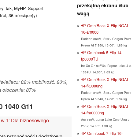
przekątną ekranu i/lub
ury: tak, MyHP, Support
wagą
rol, 36 miesiące(y)
HP OmniBook X Flip NGAI
16-ar0000
Radeon 860M, Strix / Gorgon Point
Ryzen AI 7 350, 16.00", 1.89 kg
HP Omnibook 5 Flip 14-
fp0000TU
Iris Xe G7 80EUs, Raptor Lake-U i5-
1334U, 14.00", 1.65 kg
HP OmniBook X Flip NGAI
świetlacz: 82% mobilność: 80%,
14-fk0000ng
 otoczenie: 87%
Radeon 840M, Strix / Gorgon Point
Ryzen AI 5 340, 14.00", 1.39 kg
60 1040 G11
HP OmniBook X Flip NGAI
14-fm0000ng
 w 1: Dla biznesowego
Arc 140V, Lunar Lake Core Ultra 7
258V, 14.00", 1.38 kg
HP Omnibook 7 Flip 16-
oją przenośność i dodatkowe