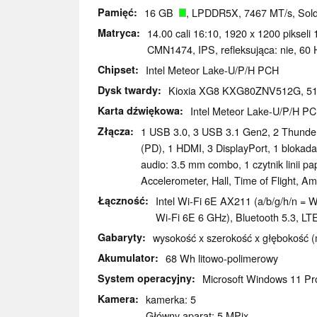
Pamięć
16 GB
, LPDDR5X, 7467 MT/s, Sold
Matryca
14.00 cali 16:10, 1920 x 1200 pikseli 
CMN1474, IPS, refleksująca: nie, 60 
Chipset
Intel Meteor Lake-U/P/H PCH
Dysk twardy
Kioxia XG8 KXG80ZNV512G, 
Karta dźwiękowa
Intel Meteor Lake-U/P/H PC
Złącza
1 USB 3.0, 3 USB 3.1 Gen2, 2 Thunde
(PD), 1 HDMI, 3 DisplayPort, 1 blokad
audio: 3.5 mm combo, 1 czytnik linii pap
Accelerometer, Hall, Time of Flight, Amb
Łączność
Intel Wi-Fi 6E AX211 (a/b/g/h/n = Wi
Wi-Fi 6E 6 GHz), Bluetooth 5.3, LT
Gabaryty
wysokość x szerokość x głębokość (
Akumulator
68 Wh litowo-polimerowy
System operacyjny
Microsoft Windows 11 Pr
Kamera
kamerka: 5
Główny aparat: 5 MPix