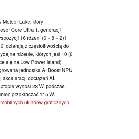
y Meteor Lake, który
sor Core Ultra 1. generacji
pozycji 16 rdzeni (6 + 8 + 2) i
6, działają z częstotliwością do
dajne rdzenie, których jest 10 (8
ce się na Low Power Island)
tegrowana jednostka AI Boost NPU
j akceleracji obciążeń AI.
aptopie wynosi 28 W, podczas
inien przekraczać 115 W.
 mobilnych ukladów graficznych
.