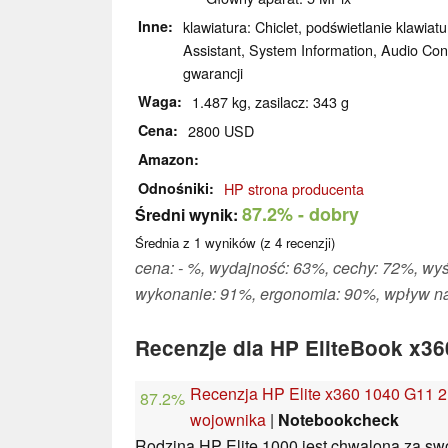
Inne
klawiatura: Chiclet, podświetlanie klawiat
Assistant, System Information, Audio Cont
gwarancji
Waga
1.487 kg, zasilacz: 343 g
Cena
2800 USD
Amazon
Odnośniki
HP strona producenta
87.2%
- dobry
Średni wynik:
Średnia z
1
wyników (z
4
recenzji)
cena: - %, wydajność: 63%, cechy: 72%, wy
wykonanie: 91%, ergonomia: 90%, wpływ na
Recenzje dla HP EliteBook x3
Recenzja HP Elite x360 1040 G11 2
87.2%
wojownika
|
Notebookcheck
Rodzina HP Elite 1000 jest chwalona za sw