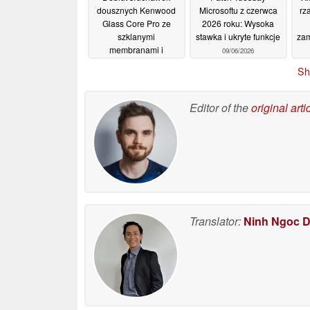
dousznych Kenwood
Microsoftu z czerwca
rz
Glass Core Pro ze
2026 roku: Wysoka
szklanymi
stawka i ukryte funkcje
zam
membranami i
09/06/2026
przetwornikami MEMS
Sh
11/06/2026
Editor of the
original arti
Translator:
Ninh Ngoc 