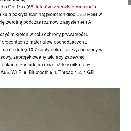
cho Dot Max (
65 dolarów w serwisie Amazon
).
 kula pokryta tkaniną; pierścień diod LED RGB w
ję zwrotną podczas rozmów z asystentem AI.
czyć mikrofon w celu ochrony prywatności.
 procentach z materiałów pochodzących z
i ma średnicę 10,7 centymetra; jest wyposażony w
esowy, zaprojektowany tak, aby zapewnić
unkach. Posiada on również trzy mikrofony,
55, Wi-Fi 6, Bluetooth 5.4, Thread 1.3, 1 GB