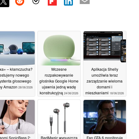
xa+ – kłamczucha?
Wczesne
Aplikacja Shelly
estujemy nowego
rozpakowywanie
umożliwia teraz
ystenta głosowego
głośnika Google Home
zarządzanie wieloma
rmy Amazon
ujawnia jedną wadę
domami i
28/06/2026
konstrukcyjną
mieszkaniami
24/06/2026
18/06/2026
aomi SonicBass 2:
RedMagic wypuszcza
Fan GTA 6 monitoruje