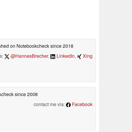
lished on Notebookcheck
since 2018
a:
@HannesBrecher
,
LinkedIn
,
Xing
okcheck
since 2008
contact me via:
Facebook