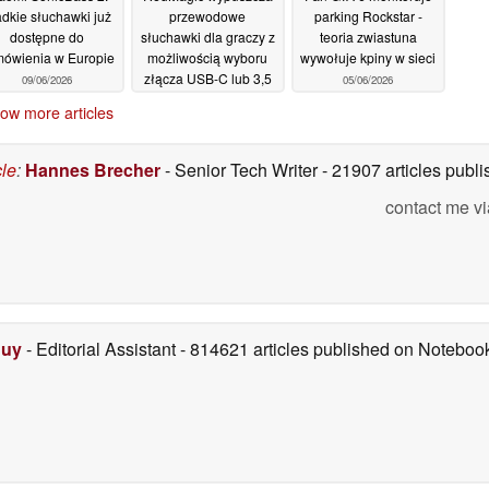
adkie słuchawki już
przewodowe
parking Rockstar -
dostępne do
słuchawki dla graczy z
teoria zwiastuna
ówienia w Europie
możliwością wyboru
wywołuje kpiny w sieci
złącza USB-C lub 3,5
09/06/2026
05/06/2026
mm
08/06/2026
ow more articles
cle
:
Hannes Brecher
- Senior Tech Writer
- 21907 articles pub
contact me vi
Duy
- Editorial Assistant
- 814621 articles published on Notebo