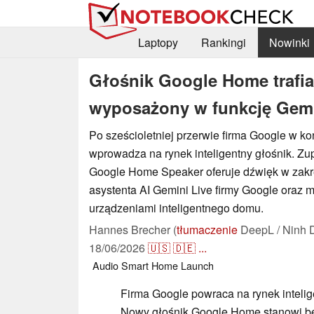
Laptopy
Rankingi
Nowinki
Głośnik Google Home trafia
wyposażony w funkcję Gemin
Po sześcioletniej przerwie firma Google w k
wprowadza na rynek inteligentny głośnik. Zu
Google Home Speaker oferuje dźwięk w zakre
asystenta AI Gemini Live firmy Google oraz 
urządzeniami inteligentnego domu.
Hannes Brecher (
tłumaczenie
DeepL / Ninh 
18/06/2026
🇺🇸
🇩🇪
...
Audio
Smart Home
Launch
Firma Google powraca na rynek intelig
Nowy głośnik Google Home stanowi b