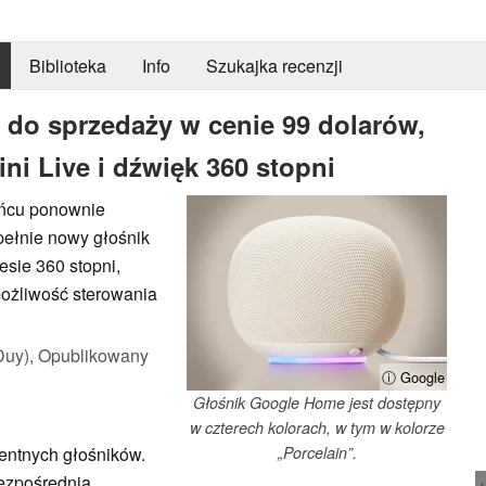
Biblioteka
Info
Szukajka recenzji
 do sprzedaży w cenie 99 dolarów,
i Live i dźwięk 360 stopni
ońcu ponownie
pełnie nowy głośnik
sie 360 stopni,
możliwość sterowania
Duy),
Opublikowany
ⓘ Google
Głośnik Google Home jest dostępny
w czterech kolorach, w tym w kolorze
entnych głośników.
„Porcelain”.
ezpośrednią