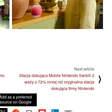
Next article
emu
Stacja dokująca Mobile Nintendo Switch 2
⟩
waży o 72% mniej niż oryginalna stacja
dokująca firmy Nintendo
Add as a preferred
source on Google