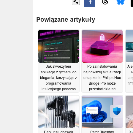
Powiązane artykuły
Jak stworzyłem
Po zainstalowaniu
Ale
aplikację z rytmami do
najnowszej aktualizacji
T
biegania, korzystając z
urządzenie Philips Hue
as
programowania
Bridge Pro może
fi
intuicyjnego podczas
przestać działać
biegu
06/07/2026
30/06/2026
Debiut słuchawek
Patch Tuesday
Xi