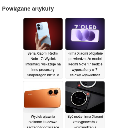
Powiązane artykuły
Seria Xiaomi Redmi
Firma Xiaomi oficjalnie
Note 17: Wyciek
potwierdza, że model
informacji wskazuje na
Redmi Note 17 będzie
inne procesory
wyposażony w 7-
Snapdragon niż te, o
calowy wyświetlacz
których wcześniej
OLED oraz pojemną
krążyły pogłoski
baterię
10/07/2026
13/07/2026
Wyciek ujawnia
Być może firma Xiaomi
rzekome kluczowe
zrezygnowała z
szczegóły dotyczące
wprowadzenia