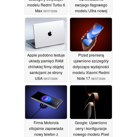
modelu Redmi Turbo 6
swojego flagowego
Max
modelu Ultra nowej
09/07/2026
generacji
09/07/2026
Apple podobno testuje
Przed premierą
układy pamięci RAM
ujawniono szczegóły
chińskiej firmy objętej
dotyczące wydajności
sankcjami ze strony
modelu Xiaomi Redmi
USA
Note 17
09/07/2026
08/07/2026
Firma Motorola
Google: Ujawniono
oficjalnie zapowiada
ceny i konfiguracje
nowy telefon z
nowego modelu Pixel