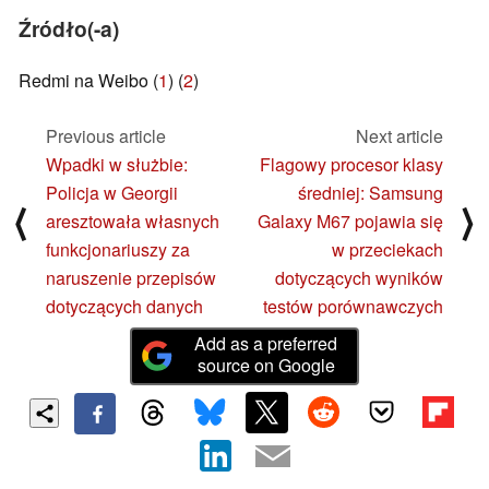
Źródło(-a)
Redmi na Weibo (
1
) (
2
)
Previous article
Next article
Wpadki w służbie:
Flagowy procesor klasy
Policja w Georgii
średniej: Samsung
⟨
⟩
aresztowała własnych
Galaxy M67 pojawia się
funkcjonariuszy za
w przeciekach
naruszenie przepisów
dotyczących wyników
dotyczących danych
testów porównawczych
Add as a preferred
source on Google