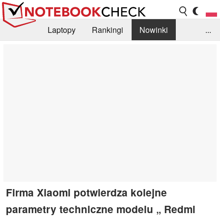
Laptopy
Rankingi
Nowinki
...
Biblioteka
Info
Szukajka recenzji
Firma Xiaomi potwierdza kolejne
parametry techniczne modelu „ Redmi