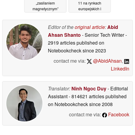
„zasilaniem
11 na rynkach
magnetycznym”
europejskich i
brytyjskich
08/07/2026
08/07/2026
Editor of the
original article
:
Abid
Ahsan Shanto
- Senior Tech Writer
-
2919 articles published on
Notebookcheck
since 2023
contact me via:
@AbidAhsan
,
LinkedIn
Translator:
Ninh Ngoc Duy
- Editorial
Assistant
- 814621 articles published
on Notebookcheck
since 2008
contact me via:
Facebook