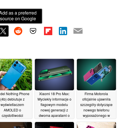
Add as a preferred
source on Google
del Nothing Phone
Xiaomi 18 Pro Max:
Firma Motorola
(4b) debiutuje z
Wyciekły informacje o
oficjalnie ujawniła
wyświetlaczem
flagowym modelu
szczegóły dotyczące
AMOLED o
nowej generacji z
nowego telefonu
częstotliwości
dwoma aparatami o
wyposażonego w
świeżania 120 Hz,
rozdzielczości 200 MP
gniazdo słuchawkowe
procesorem
i pojemną baterią
3,5 mm jeszcze przed