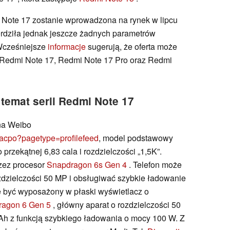
i Note 17 zostanie wprowadzona na rynek w lipcu
erdziła jednak jeszcze żadnych parametrów
 Wcześniejsze
informacje
sugerują, że oferta może
 Redmi Note 17, Redmi Note 17 Pro oraz Redmi
temat serii Redmi Note 17
na Weibo
acpo?pagetype=profilefeed
, model podstawowy
rzekątnej 6,83 cala i rozdzielczości „1,5K”.
rzez procesor
Snapdragon 6s Gen 4
. Telefon może
dzielczości 50 MP i obsługiwać szybkie ładowanie
 być wyposażony w płaski wyświetlacz o
ragon 6 Gen 5
, główny aparat o rozdzielczości 50
Ah z funkcją szybkiego ładowania o mocy 100 W. Z