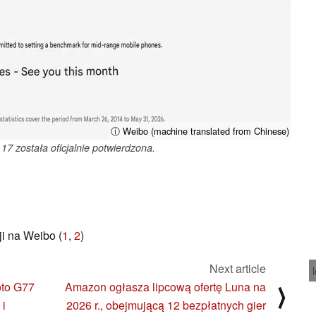
ⓘ Weibo (machine translated from Chinese)
17 została oficjalnie potwierdzona.
ji na Weibo (
1
,
2
)
Next article
oto G77
Amazon ogłasza lipcową ofertę Luna na
⟩
 i
2026 r., obejmującą 12 bezpłatnych gier