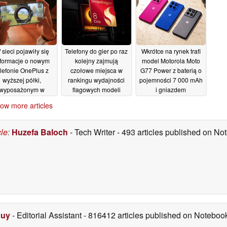
Snapdragon oraz
jego premierą
07/07/2026
06/07/2026
terią o pojemności
 6 000 mAh
07/07/2026
 sieci pojawiły się
Telefony do gier po raz
Wkrótce na rynek trafi
nformacje o nowym
kolejny zajmują
model Motorola Moto
elefonie OnePlus z
czołowe miejsca w
G77 Power z baterią o
wyższej półki,
rankingu wydajności
pojemności 7 000 mAh
wyposażonym w
flagowych modeli
i gniazdem
wyświetlacz o
serwisu AnTuTu
słuchawkowym 3,5 mm
ow more articles
częstotliwości
03/07/2026
02/07/2026
świeżania 185 Hz
04/07/2026
cle
:
Huzefa Baloch
- Tech Writer
- 493 articles published on N
Duy
- Editorial Assistant
- 816412 articles published on Notebo