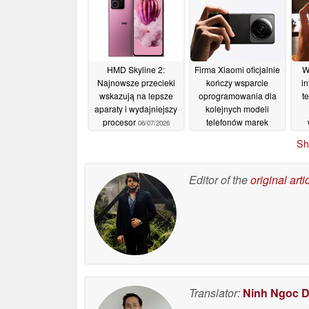
ba
do
HMD Skyline 2:
Firma Xiaomi oficjalnie
W
Najnowsze przecieki
kończy wsparcie
i
wskazują na lepsze
oprogramowania dla
t
aparaty i wydajniejszy
kolejnych modeli
procesor
telefonów marek
06/07/2026
Xiaomi, Poco i Redmi
Sh
05/07/2026
od
Editor of the
original arti
Translator:
Ninh Ngoc 