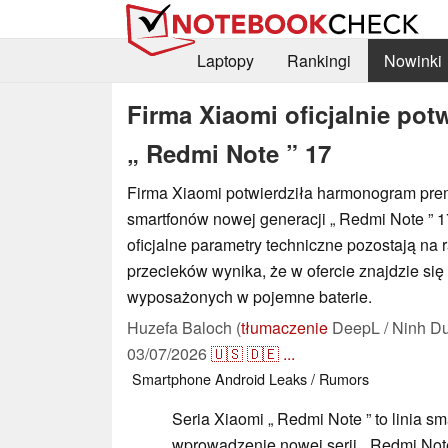
Laptopy
Rankingi
Nowinki
Firma Xiaomi oficjalnie po
„ Redmi Note ” 17
Firma Xiaomi potwierdziła harmonogram premi
smartfonów nowej generacji „ Redmi Note ” 
oficjalne parametry techniczne pozostają na r
przecieków wynika, że w ofercie znajdzie się 
wyposażonych w pojemne baterie.
Huzefa Baloch (
tłumaczenie
DeepL / Ninh Du
03/07/2026
🇺🇸
🇩🇪
...
Smartphone
Android
Leaks / Rumors
Seria Xiaomi „ Redmi Note ” to linia s
wprowadzenie nowej serii „ Redmi Note