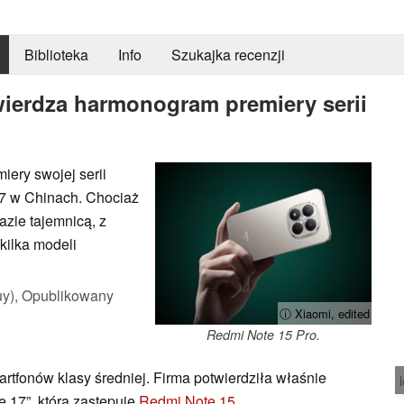
Biblioteka
Info
Szukajka recenzji
twierdza harmonogram premiery serii
ery swojej serii
17 w Chinach. Chociaż
azie tajemnicą, z
kilka modeli
y),
Opublikowany
ⓘ Xiaomi, edited
Redmi Note 15 Pro.
martfonów klasy średniej. Firma potwierdziła właśnie
 17”, która zastępuje
Redmi Note 15
.