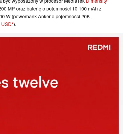
ma być wyposażony w procesor MediaTek
Dimensity
 200 MP oraz baterię o pojemności 10 100 mAh z
100 W (powerbank Anker o pojemności 20K
,
9 USD
).