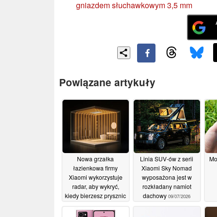
gniazdem słuchawkowym 3,5 mm
Powiązane artykuły
Nowa grzałka
Linia SUV-ów z serii
Mo
łazienkowa firmy
Xiaomi Sky Nomad
Xiaomi wykorzystuje
wyposażona jest w
radar, aby wykryć,
rozkładany namiot
kiedy bierzesz prysznic
dachowy
09/07/2026
od
16/07/2026