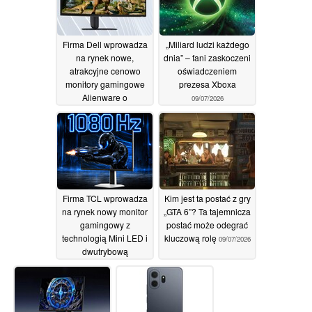
częstotliwości
odświeżania do 488
Hz
10/07/2026
Firma Dell wprowadza
„Miliard ludzi każdego
na rynek nowe,
dnia” – fani zaskoczeni
atrakcyjne cenowo
oświadczeniem
monitory gamingowe
prezesa Xboxa
Alienware o
09/07/2026
rozdzielczości QHD,
wyposażone w
zakrzywione panele o
częstotliwości
odświeżania 240 Hz
09/07/2026
Firma TCL wprowadza
Kim jest ta postać z gry
na rynek nowy monitor
„GTA 6”? Ta tajemnicza
gamingowy z
postać może odegrać
technologią Mini LED i
kluczową rolę
09/07/2026
dwutrybową
częstotliwością
odświeżania
wynoszącą 1080 Hz
09/07/2026