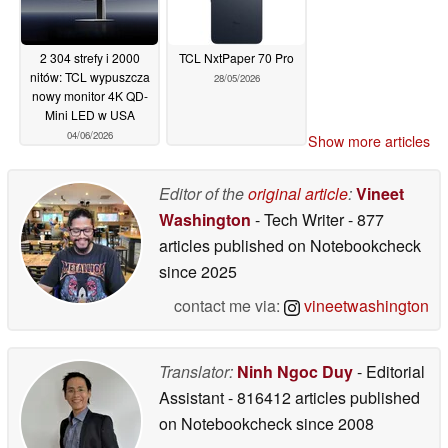
2 304 strefy i 2000
TCL NxtPaper 70 Pro
nitów: TCL wypuszcza
28/05/2026
nowy monitor 4K QD-
Mini LED w USA
04/06/2026
Show more articles
Editor of the
original article
:
Vineet
Washington
- Tech Writer
- 877
articles published on Notebookcheck
since 2025
contact me via:
vineetwashington
Translator:
Ninh Ngoc Duy
- Editorial
Assistant
- 816412 articles published
on Notebookcheck
since 2008