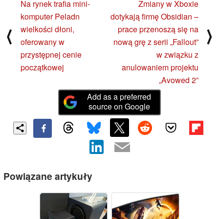
Na rynek trafia mini-
Zmiany w Xboxie
komputer Peladn
dotykają firmę Obsidian –
wielkości dłoni,
prace przenoszą się na
⟨
⟩
oferowany w
nową grę z serii „Fallout”
przystępnej cenie
w związku z
początkowej
anulowaniem projektu
„Avowed 2”
Add as a preferred
source on Google
Powiązane artykuły