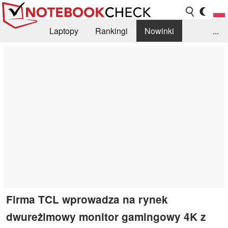
Laptopy
Rankingi
Nowinki
...
Biblioteka
Info
Szukajka recenzji
Firma TCL wprowadza na rynek
dwureżimowy monitor gamingowy 4K z