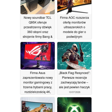
Nowy soundbar TCL
Firma AOC rozszerza
Q95K oferuje
ofertę monitorów
przestrzenny dźwięk
ultraszerokich o
360 stopni oraz
modele do gier o
strojenie firmy Bang &
podwójnym
Olufsen
przeznaczeniu
27/07/2026
19/07/2026
Firma Asus
„Black Flag Resynced”:
zaprezentowała nowy
Pierwsze recenzje
monitor gamingowy z
zachwycają fanów –
trzema trybami pracy,
ale jest pewien haczyk
rozdzielczością 4K,
10/07/2026
częstotliwością
odświeżania 240 Hz
oraz możliwością
zwiększenia