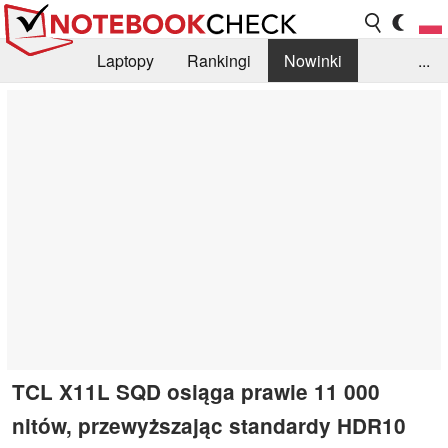
Laptopy
Rankingi
Nowinki
...
Biblioteka
Info
Szukajka recenzji
TCL X11L SQD osiąga prawie 11 000
nitów, przewyższając standardy HDR10