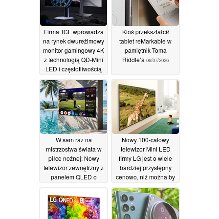
Firma TCL wprowadza
Ktoś przekształcił
na rynek dwureżimowy
tablet reMarkable w
monitor gamingowy 4K
pamiętnik Toma
z technologią QD-Mini
Riddle’a
06/07/2026
LED i częstotliwością
odświeżania do 320
Hz
09/07/2026
W sam raz na
Nowy 100-calowy
mistrzostwa świata w
telewizor Mini LED
piłce nożnej: Nowy
firmy LG jest o wiele
telewizor zewnętrzny z
bardziej przystępny
panelem QLED o
cenowo, niż można by
przekątnej do 86 cali i
się spodziewać
jasności 4000 nitów
14/05/2026
11/06/2026