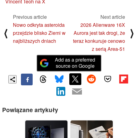
Vincent Teoh na X
Previous article
Next article
Nowo odkryta asteroida
2026 Alienware 16X
⟨
⟩
przejdzie blisko Ziemi w
Aurora jest tak drogi, że
najbliższych dniach
teraz konkuruje cenowo
z serią Area-51
Add as a preferred
source on Google
Powiązane artykuły