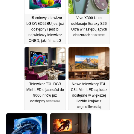
115-calowy telewizor
Vivo X300 Ultra
LG QNED92BU jest już
deklasuje Galaxy S26
dostępny i jest to
Ultra w następujących
największy telewizor
obszarach
13/05/2026
QNED, jaki firma LG
kiedykolwiek
wyprodukowała
14/05/2026
Telewizor TCL RGB
Nowe telewizory TCL
Mini-LED o jasności do
C8L Mini LED są teraz
9000 nitów już
dostępne w większej
dostępny
liczbie krajów z
07/05/2026
częstotliwością
odświeżania do 288
Hz
06/05/2026