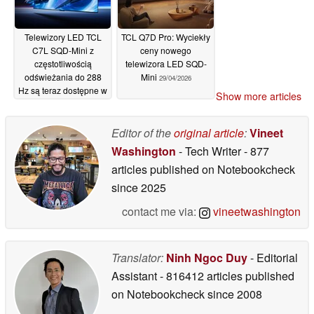
Telewizory LED TCL
TCL Q7D Pro: Wyciekły
C7L SQD-Mini z
ceny nowego
częstotliwością
telewizora LED SQD-
odświeżania do 288
Mini
29/04/2026
Hz są teraz dostępne w
Show more articles
większej liczbie krajów
30/04/2026
Editor of the
original article
:
Vineet
Washington
- Tech Writer
- 877
articles published on Notebookcheck
since 2025
contact me via:
vineetwashington
Translator:
Ninh Ngoc Duy
- Editorial
Assistant
- 816412 articles published
on Notebookcheck
since 2008