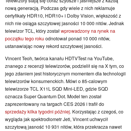
Telewizory stają się coraz szybsze i jaśniejsze z każdą
nową generacją. Podczas gdy wiele z nich reklamuje
certyfikaty HDR10, HDR10+ i Dolby Vision, większość z
nich nie osiąga szczytowej jasności 10 000 nitów. Jednak
telewizor TCL, który został
wprowadzony na rynek na
początku tego roku
odnotował ponad 10 000 nitów,
ustanawiając nowy rekord szczytowej jasności.
Vincent Teoh, twórca kanału HDTVTest na YouTube,
znanego z recenzji telewizorów, podzielił się na X tym, co
jego zdaniem jest historycznym momentem dla technologii
telewizorów konsumenckich. Mówi o 85-calowym
telewizorze TCL X11L SQD Mini-LED, gdzie SQD
oznacza Super Quantum Dot. Model ten został
zaprezentowany na targach CES 2026 i trafił do
sprzedaży kilka tygodni później
. Korzystając z czegoś, co
wygląda jak spektrodiometr Jeti, Vincent uchwycił
szczytową jasność 10 931 nitów, która przekracza nawet