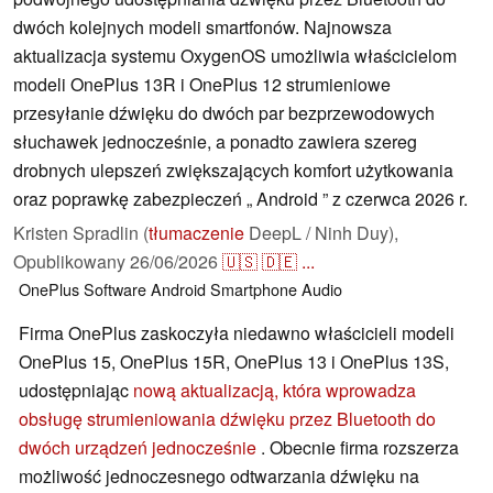
dwóch kolejnych modeli smartfonów. Najnowsza
aktualizacja systemu OxygenOS umożliwia właścicielom
modeli OnePlus 13R i OnePlus 12 strumieniowe
przesyłanie dźwięku do dwóch par bezprzewodowych
słuchawek jednocześnie, a ponadto zawiera szereg
drobnych ulepszeń zwiększających komfort użytkowania
oraz poprawkę zabezpieczeń „ Android ” z czerwca 2026 r.
Kristen Spradlin (
tłumaczenie
DeepL / Ninh Duy),
Opublikowany
26/06/2026
🇺🇸
🇩🇪
...
OnePlus
Software
Android
Smartphone
Audio
Firma OnePlus zaskoczyła niedawno właścicieli modeli
OnePlus 15, OnePlus 15R, OnePlus 13 i OnePlus 13S,
udostępniając
nową aktualizacją, która wprowadza
obsługę strumieniowania dźwięku przez Bluetooth do
dwóch urządzeń jednocześnie
. Obecnie firma rozszerza
możliwość jednoczesnego odtwarzania dźwięku na