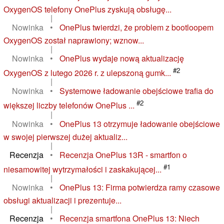
OxygenOS telefony OnePlus zyskują obsługę...
|
Nowinka
•
OnePlus twierdzi, że problem z bootloopem
OxygenOS został naprawiony; wznow...
|
Nowinka
•
OnePlus wydaje nową aktualizację
#2
OxygenOS z lutego 2026 r. z ulepszoną gumk...
|
Nowinka
•
Systemowe ładowanie obejściowe trafia do
#2
większej liczby telefonów OnePlus ...
|
Nowinka
•
OnePlus 13 otrzymuje ładowanie obejściowe
w swojej pierwszej dużej aktualiz...
|
Recenzja
•
Recenzja OnePlus 13R - smartfon o
#1
niesamowitej wytrzymałości i zaskakującej...
|
Nowinka
•
OnePlus 13: Firma potwierdza ramy czasowe
obsługi aktualizacji i prezentuje...
|
Recenzja
•
Recenzja smartfona OnePlus 13: Niech