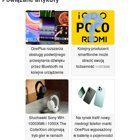
OnePlus rozszerza
Kolejny producent
obsługę podwójnego
smartfonów może
przesyłania dźwięku
stracić swoją
przez Bluetooth na
tożsamość
11/07/2026
kolejne urządzenie
dzięki najnowszej
aktualizacji systemu
OxygenOS
23/07/2026
Słuchawki Sony WH-
Na rynek trafił nowy,
1000XM6 i 1000X The
niedrogi telefon marki
ColleXion otrzymają
OnePlus wyposażony
tryb gier w ramach
w baterię o pojemności