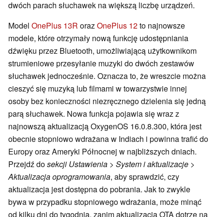
dwóch parach słuchawek na większą liczbę urządzeń.
Model
OnePlus 13R
oraz
OnePlus 12
to najnowsze
modele, które otrzymały nową funkcję udostępniania
dźwięku przez Bluetooth, umożliwiającą użytkownikom
strumieniowe przesyłanie muzyki do dwóch zestawów
słuchawek jednocześnie. Oznacza to, że wreszcie można
cieszyć się muzyką lub filmami w towarzystwie innej
osoby bez konieczności niezręcznego dzielenia się jedną
parą słuchawek. Nowa funkcja pojawia się wraz z
najnowszą aktualizacją OxygenOS 16.0.8.300, która jest
obecnie stopniowo wdrażana w Indiach i powinna trafić do
Europy oraz Ameryki Północnej w najbliższych dniach.
Przejdź do
sekcji Ustawienia > System i aktualizacje >
Aktualizacja oprogramowania
, aby sprawdzić, czy
aktualizacja jest dostępna do pobrania. Jak to zwykle
bywa w przypadku stopniowego wdrażania, może minąć
od kilku dni do tygodnia, zanim aktualizacja OTA dotrze na