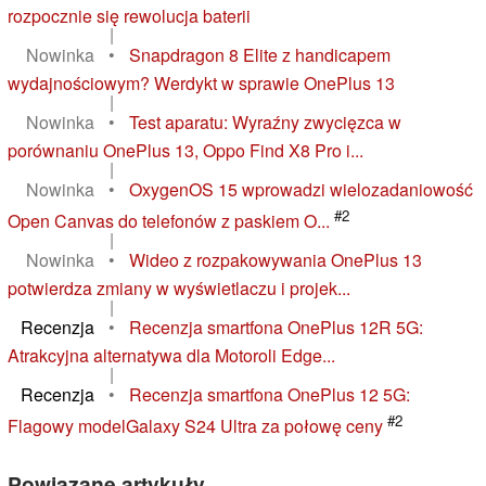
rozpocznie się rewolucja baterii
|
Nowinka
•
Snapdragon 8 Elite z handicapem
wydajnościowym? Werdykt w sprawie OnePlus 13
|
Nowinka
•
Test aparatu: Wyraźny zwycięzca w
porównaniu OnePlus 13, Oppo Find X8 Pro i...
|
Nowinka
•
OxygenOS 15 wprowadzi wielozadaniowość
#2
Open Canvas do telefonów z paskiem O...
|
Nowinka
•
Wideo z rozpakowywania OnePlus 13
potwierdza zmiany w wyświetlaczu i projek...
|
Recenzja
•
Recenzja smartfona OnePlus 12R 5G:
Atrakcyjna alternatywa dla Motoroli Edge...
|
Recenzja
•
Recenzja smartfona OnePlus 12 5G:
#2
Flagowy modelGalaxy S24 Ultra za połowę ceny
Powiązane artykuły