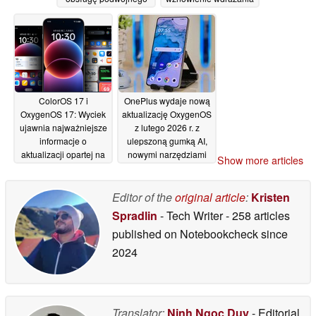
strumieniowania
dla OnePlus 15, serii
dźwięku przez
13 i Nord CE6
19/05/2026
Bluetooth
20/06/2026
ColorOS 17 i
OnePlus wydaje nową
OxygenOS 17: Wyciek
aktualizację OxygenOS
ujawnia najważniejsze
z lutego 2026 r. z
informacje o
ulepszoną gumką AI,
aktualizacji opartej na
nowymi narzędziami
Show more articles
Android 17 dla
do edycji wideo,
telefonów Oppo i
zaktualizowanym AI
OnePlus
Writer i nie tylko
Editor of the
original article
:
Kristen
19/02/2026
13/02/2026
Spradlin
- Tech Writer
- 258 articles
published on Notebookcheck
since
2024
Translator:
Ninh Ngoc Duy
- Editorial