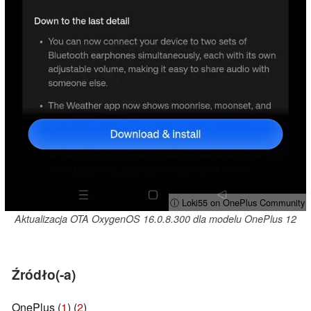
ⓘ Loki55 on OnePlus Community
Aktualizacja OTA OxygenOS 16.0.8.300 dla modelu OnePlus 12
Źródło(-a)
OnePlus (
1
) (
2
)