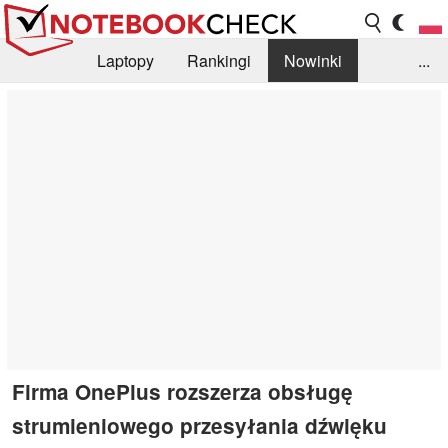
Laptopy
Rankingi
Nowinki
...
Biblioteka
Info
Szukajka recenzji
Firma OnePlus rozszerza obsługę
strumieniowego przesyłania dźwięku