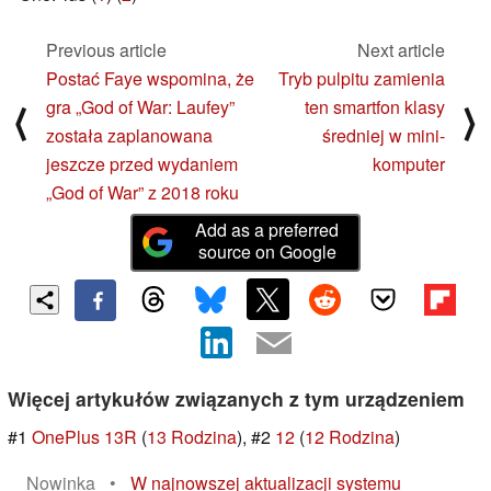
Previous article
Next article
Postać Faye wspomina, że
Tryb pulpitu zamienia
gra „God of War: Laufey”
ten smartfon klasy
⟨
⟩
została zaplanowana
średniej w mini-
jeszcze przed wydaniem
komputer
„God of War” z 2018 roku
Add as a preferred
source on Google
Więcej artykułów związanych z tym urządzeniem
#1
OnePlus 13R
(
13 Rodzina
), #2
12
(
12 Rodzina
)
Nowinka
•
W najnowszej aktualizacji systemu