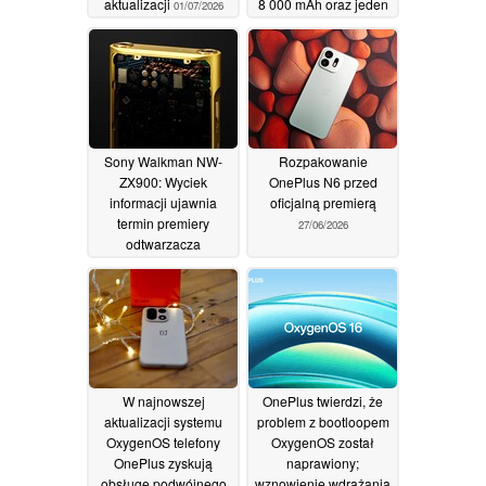
aktualizacji
8 000 mAh oraz jeden
01/07/2026
sprawny aparat tylny
30/06/2026
Sony Walkman NW-
Rozpakowanie
ZX900: Wyciek
OnePlus N6 przed
informacji ujawnia
oficjalną premierą
termin premiery
27/06/2026
odtwarzacza
muzycznego, który
działa o 122% szybciej
29/06/2026
W najnowszej
OnePlus twierdzi, że
aktualizacji systemu
problem z bootloopem
OxygenOS telefony
OxygenOS został
OnePlus zyskują
naprawiony;
obsługę podwójnego
wznowienie wdrażania