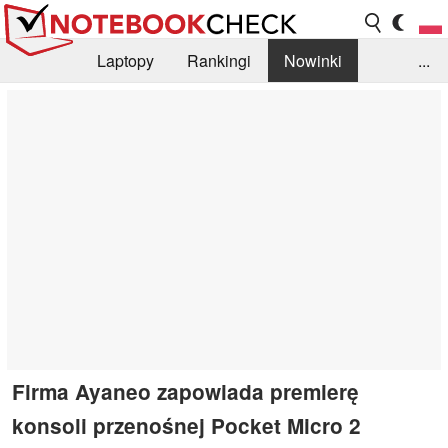
Laptopy
Rankingi
Nowinki
...
Biblioteka
Info
Szukajka recenzji
Firma Ayaneo zapowiada premierę
konsoli przenośnej Pocket Micro 2