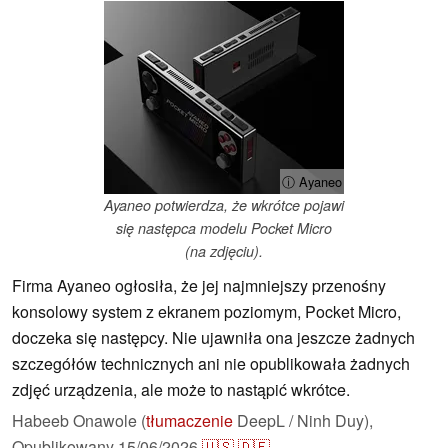
ⓘ Ayaneo
Ayaneo potwierdza, że wkrótce pojawi
się następca modelu Pocket Micro
(na zdjęciu).
Firma Ayaneo ogłosiła, że jej najmniejszy przenośny
konsolowy system z ekranem poziomym, Pocket Micro,
doczeka się następcy. Nie ujawniła ona jeszcze żadnych
szczegółów technicznych ani nie opublikowała żadnych
zdjęć urządzenia, ale może to nastąpić wkrótce.
Habeeb Onawole (
tłumaczenie
DeepL / Ninh Duy),
Opublikowany
15/06/2026
🇺🇸
🇩🇪
...