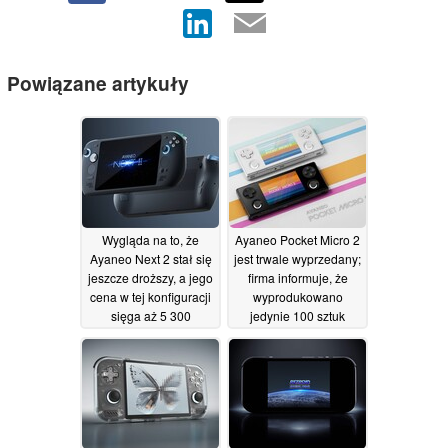
Powiązane artykuły
Wygląda na to, że
Ayaneo Pocket Micro 2
Ayaneo Next 2 stał się
jest trwale wyprzedany;
jeszcze droższy, a jego
firma informuje, że
cena w tej konfiguracji
wyprodukowano
sięga aż 5 300
jedynie 100 sztuk
dolarów.
21/07/2026
28/06/2026