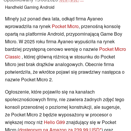
Handheld
Gaming
Android
Minęły już ponad dwa lata, odkąd firma Ayaneo
wprowadziła na rynek
Pocket Micro
, przenośną konsolę
opartą na platformie Android, przypominającą Game Boy
Micro. W 2025 roku firma Ayaneo wypuściła na rynek
bardziej przystępną cenowo wersję o nazwie
Pocket Micro
Classic
, której główną różnicą w stosunku do Pocket
Micro jest brak drążków analogowych. Obecnie firma
potwierdziła, że wkrótce pojawi się prawdziwy następca o
nazwie Pocket Micro 2.
Ogłoszenie, które pojawiło się na kanałach
społecznościowych firmy, nie zawiera żadnych zdjęć tego
konsoli przenośnej o poziomej konstrukcji, ale sugeruje,
że Pocket Micro 2 będzie wyposażony w procesor o
większej mocy niż
Helio G99
znajdujący się w Pocket
Micro (
dostępnym na Amazon za 239,99 USD
) oraz