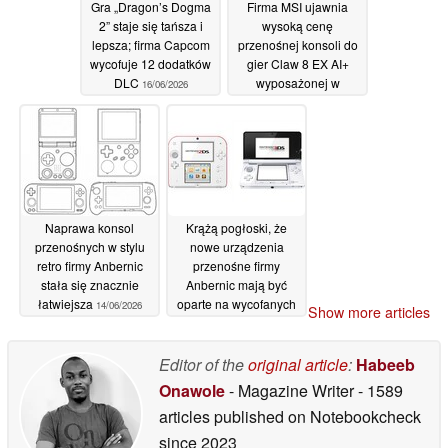
Gra „Dragon’s Dogma
Firma MSI ujawnia
2” staje się tańsza i
wysoką cenę
lepsza; firma Capcom
przenośnej konsoli do
wycofuje 12 dodatków
gier Claw 8 EX AI+
DLC
wyposażonej w
16/06/2026
procesor Arc G3
Extreme
15/06/2026
Naprawa konsol
Krążą pogłoski, że
przenośnych w stylu
nowe urządzenia
retro firmy Anbernic
przenośne firmy
stała się znacznie
Anbernic mają być
łatwiejsza
oparte na wycofanych
14/06/2026
Show more articles
z produkcji modelach
Nintendo
14/06/2026
Editor of the
original article
:
Habeeb
Onawole
- Magazine Writer
- 1589
articles published on Notebookcheck
since 2023