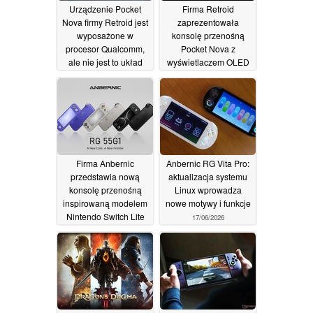
Urządzenie Pocket
Firma Retroid
Nova firmy Retroid jest
zaprezentowała
wyposażone w
konsolę przenośną
procesor Qualcomm,
Pocket Nova z
ale nie jest to układ
wyświetlaczem OLED
Snapdragon
o proporcjach 4:3
25/06/2026
22/06/2026
Firma Anbernic
Anbernic RG Vita Pro:
przedstawia nową
aktualizacja systemu
konsolę przenośną
Linux wprowadza
inspirowaną modelem
nowe motywy i funkcje
Nintendo Switch Lite
17/06/2026
19/06/2026