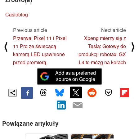
Casioblog
Previous article
Next article
Przerwa: Pixel 11 i Pixel
Xpeng mierzy się z
⟨
⟩
11 Pro ze świecącą
Teslą: Gotowy do
kamerą LED ujawnione
produkcji robotaxi GX
przed premierą
L4 to mózg na kołach
Add as a preferred
source on Google
Powiązane artykuły