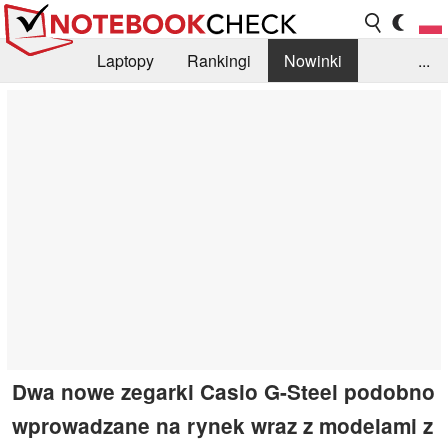
Laptopy
Rankingi
Nowinki
...
Biblioteka
Info
Szukajka recenzji
Dwa nowe zegarki Casio G-Steel podobno
wprowadzane na rynek wraz z modelami z