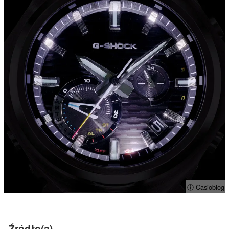
ⓘ Casioblog
Źródło(a)