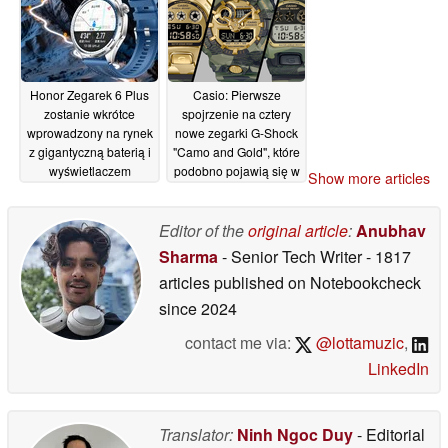
Honor Zegarek 6 Plus
Casio: Pierwsze
zostanie wkrótce
spojrzenie na cztery
wprowadzony na rynek
nowe zegarki G-Shock
z gigantyczną baterią i
"Camo and Gold", które
wyświetlaczem
podobno pojawią się w
Show more articles
AMOLED o jasności
czerwcu
21/05/2026
3000 nitów
22/05/2026
Editor of the
original article
:
Anubhav
Sharma
- Senior Tech Writer
- 1817
articles published on Notebookcheck
since 2024
contact me via:
@lottamuzic
,
LinkedIn
Translator:
Ninh Ngoc Duy
- Editorial