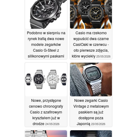
Podobno w sierpniu na
Casio ma rzekomo
rynek trafią dwa nowe
wypuścić dwa czarne
modele zegarków
CasiOaki w czerwcu -
Casio G-Steel z
oto pierwsze zdjęcia,
silikonowymi paskami
które wyciekły
25/05/2026
24/07/2026
Nowe, przystępne
Nowe zegarki Casio
cenowo chronografy
Vintage z metalowym
Casio z szafirowym
paskiem są już
kryształem już w
dostępne poza
drodze
Japonią
24/05/2026
23/05/2026