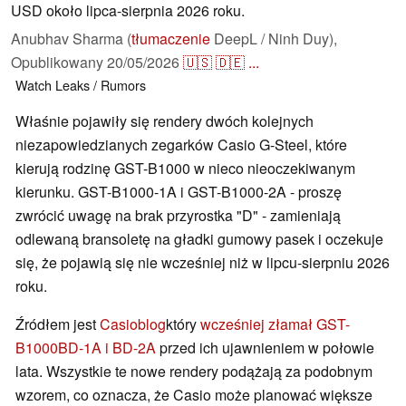
USD około lipca-sierpnia 2026 roku.
Anubhav Sharma (
tłumaczenie
DeepL / Ninh Duy),
Opublikowany
20/05/2026
🇺🇸
🇩🇪
...
Watch
Leaks / Rumors
Właśnie pojawiły się rendery dwóch kolejnych
niezapowiedzianych zegarków Casio G-Steel, które
kierują rodzinę GST-B1000 w nieco nieoczekiwanym
kierunku. GST-B1000-1A i GST-B1000-2A - proszę
zwrócić uwagę na brak przyrostka "D" - zamieniają
odlewaną bransoletę na gładki gumowy pasek i oczekuje
się, że pojawią się nie wcześniej niż w lipcu-sierpniu 2026
roku.
Źródłem jest
Casioblog
który
wcześniej złamał GST-
B1000BD-1A i BD-2A
przed ich ujawnieniem w połowie
lata. Wszystkie te nowe rendery podążają za podobnym
wzorem, co oznacza, że Casio może planować większe