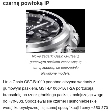
czarną powłoką IP
ⓘ Casioblog
Nowe zegarki Casio G-Steel z
gumowym paskiem zachowają tę
samą kopertę, co poprzednio
ujawnione modele.
Linia Casio GST-B1000 podobno otrzyma warianty z
gumowym paskiem. GST-B1000-1A i -2A porzucają
bransoletę na rzecz gładkiego paska, zmniejszając wagę
do ~70-80g. Spodziewaj się czarnej i jasnoniebieskiej
wersji kolorystycznej, tej samej specyfikacji i ceny ~350-370