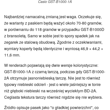
Casio GST-B1000-1A
Najbardziej namacalną zmianą jest waga. Oczekuje się,
że warianty z paskiem będą ważyć około 70-80 gramów,
w porównaniu do 118 gramów w przypadku GST-B1000D
z bransoletą. Samo w sobie jest to spory spadek jak na
zegarek ze stalową obudową. Zgodnie z oczekiwaniami,
wymiary koperty będą identyczne i wyniosą 46,9 × 44,2 ×
11,6 mm.
W renderach pojawiają się dwie wersje kolorystyczne:
GST-B1000-1A z czarną tarczą, podczas gdy GST-B1000-
2A otrzymuje jasnoniebieską tarczę. Nie jest to również
typowy niebieski odcień - jest o wiele jaśniejszy w tonie
niż głęboki niebieski na wcześniej wyciekłym BD-2A.
Ceglasta tekstura tarczy również nigdzie się nie wybiera.
Źródło opisuje pasek jako "o gładkiej powierzchni", co