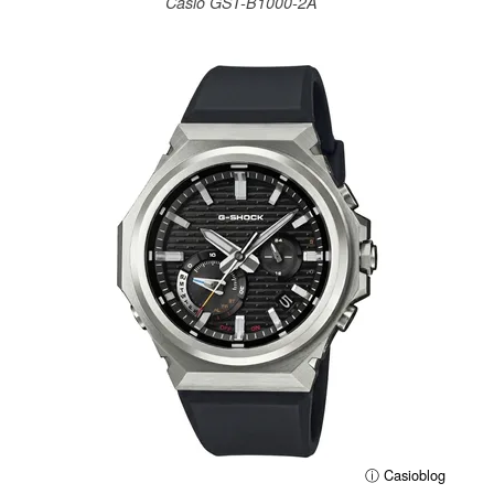
Casio GST-B1000-2A
ⓘ Casioblog