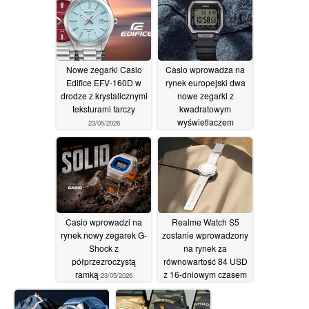
Nowe zegarki Casio
Casio wprowadza na
Edifice EFV-160D w
rynek europejski dwa
drodze z krystalicznymi
nowe zegarki z
teksturami tarczy
kwadratowym
wyświetlaczem
23/05/2026
cyfrowym
23/05/2026
Casio wprowadzi na
Realme Watch S5
rynek nowy zegarek G-
zostanie wprowadzony
Shock z
na rynek za
półprzezroczystą
równowartość 84 USD
ramką
z 16-dniowym czasem
23/05/2026
działania
22/05/2026