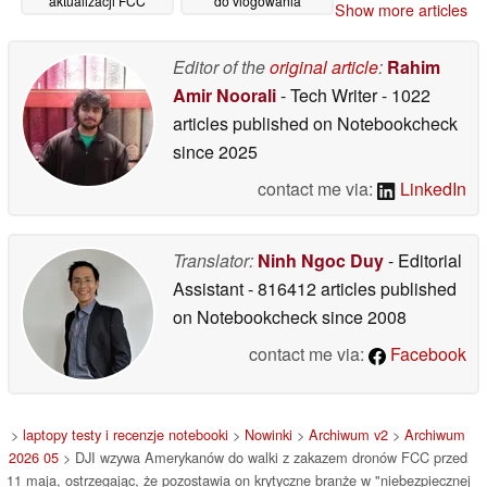
aktualizacji FCC
do vlogowania
Show more articles
11/05/2026
08/05/2026
Editor of the
original article
:
Rahim
Amir Noorali
- Tech Writer
- 1022
articles published on Notebookcheck
since 2025
contact me via:
LinkedIn
Translator:
Ninh Ngoc Duy
- Editorial
Assistant
- 816412 articles published
on Notebookcheck
since 2008
contact me via:
Facebook
>
laptopy testy i recenzje notebooki
>
Nowinki
>
Archiwum v2
>
Archiwum
2026 05
> DJI wzywa Amerykanów do walki z zakazem dronów FCC przed
11 maja, ostrzegając, że pozostawia on krytyczne branże w "niebezpiecznej