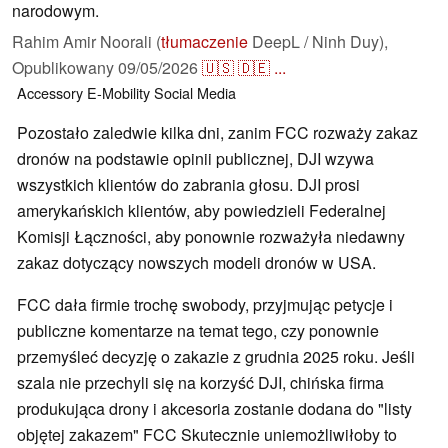
narodowym.
Rahim Amir Noorali (
tłumaczenie
DeepL / Ninh Duy),
Opublikowany
09/05/2026
🇺🇸
🇩🇪
...
Accessory
E-Mobility
Social Media
Pozostało zaledwie kilka dni, zanim FCC rozważy zakaz
dronów na podstawie opinii publicznej, DJI wzywa
wszystkich klientów do zabrania głosu. DJI prosi
amerykańskich klientów, aby powiedzieli Federalnej
Komisji Łączności, aby ponownie rozważyła niedawny
zakaz dotyczący nowszych modeli dronów w USA.
FCC dała firmie trochę swobody, przyjmując petycje i
publiczne komentarze na temat tego, czy ponownie
przemyśleć decyzję o zakazie z grudnia 2025 roku. Jeśli
szala nie przechyli się na korzyść DJI, chińska firma
produkująca drony i akcesoria zostanie dodana do "listy
objętej zakazem" FCC Skutecznie uniemożliwiłoby to