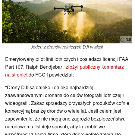
ⓘ DJI
Jeden z dronów rolniczych DJI w akcji
Emerytowany pilot linii lotniczych i posiadacz licencji FAA
Part 107, Ralph Bendjebar
, złożył publiczny komentarz
na stronie
t do FCC i powiedział:
"Drony DJI są daleko i daleko najbardziej
zaawansowanymi dronami do celów fotografii lotniczej i
wideografii. Zakaz sprzedaży przyszłych produktów cofnie
komercyjną branżę dronów o wiele lat. Jeśli celem jest
zapewnienie, że nie mogą one zagrozić bezpieczeństwu
narodowemu, istnieje sposób, aby to zrobić we
współpracy z samą firmą, która dobrowolnie zajęła się