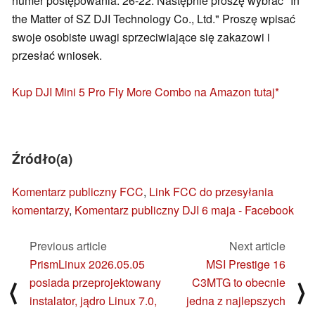
numer postępowania: 26-22. Następnie proszę wybrać "In
the Matter of SZ DJI Technology Co., Ltd." Proszę wpisać
swoje osobiste uwagi sprzeciwiające się zakazowi i
przesłać wniosek.
Kup DJI Mini 5 Pro Fly More Combo na Amazon tutaj
Źródło(a)
Komentarz publiczny FCC
,
Link FCC do przesyłania
komentarzy
,
Komentarz publiczny DJI 6 maja - Facebook
Previous article
Next article
PrismLinux 2026.05.05
MSI Prestige 16
posiada przeprojektowany
C3MTG to obecnie
⟨
⟩
instalator, jądro Linux 7.0,
jedna z najlepszych