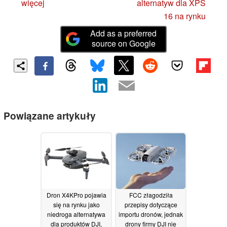
więcej
alternatyw dla XPS
16 na rynku
Add as a preferred
source on Google
Powiązane artykuły
Dron X4KPro pojawia
FCC złagodziła
się na rynku jako
przepisy dotyczące
niedroga alternatywa
importu dronów, jednak
dla produktów DJI,
drony firmy DJI nie