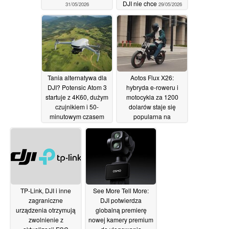
DJI nie chce
31/05/2026
29/05/2026
Tania alternatywa dla
Aotos Flux X26:
DJI? Potensic Atom 3
hybryda e-roweru i
startuje z 4K60, dużym
motocykla za 1200
czujnikiem i 50-
dolarów staje się
minutowym czasem
popularna na
lotu
Kickstarterze
29/05/2026
13/05/2026
TP-Link, DJI i inne
See More Tell More:
zagraniczne
DJI potwierdza
urządzenia otrzymują
globalną premierę
zwolnienie z
nowej kamery premium