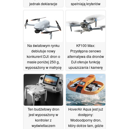
jednak deklaracje
spełniają kryteriów
dotyczące
„dronów-zabawek”
rozdzielczości „4K”
19/06/2026
wiążą się z pewnymi
ograniczeniami
21/06/2026
Na światowym rynku
KF100 Max:
debiutuje nowy
Przystępna cenowo
konkurent DJI: dron o
alternatywa dla dronów
masie poniżej 250 g,
DJI oferuje funkcję
wyposażony w matrycę
upuszczania i kamerę
1/1,3 cala i
4K
08/06/2026
obsługujący
rozdzielczość 4K przy
60 klatkach na
sekundę
12/06/2026
Ten budżetowy dron
HoverAir Aqua jest już
jest wyposażony w
dostępny:
kontroler z
Wodoodporny dron,
wyświetlaczem
który dotrze tam, gdzie