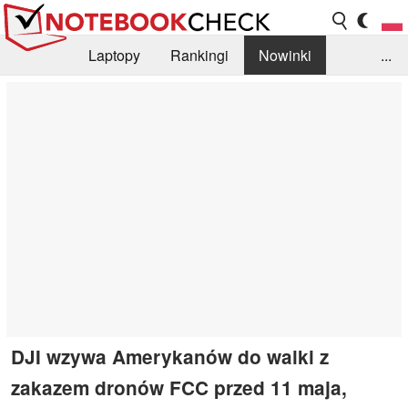
Laptopy
Rankingi
Nowinki
...
Biblioteka
Info
Szukajka recenzji
DJI wzywa Amerykanów do walki z
zakazem dronów FCC przed 11 maja,