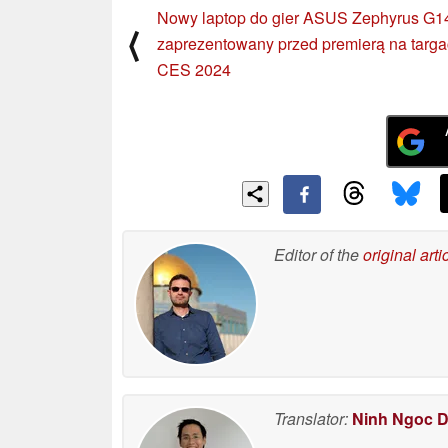
Nowy laptop do gier ASUS Zephyrus G1
⟨
zaprezentowany przed premierą na targ
CES 2024
Editor of the
original arti
Translator:
Ninh Ngoc 