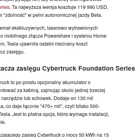
eries
. Ta najwyższa wersja kosztuje 119 990 USD,
tym "zdolność" w pełni autonomicznej jazdy Beta.
emat ekskluzywnych, laserowo wytrawionych
ego mobilnego złącza Powershare i systemu Home
m, Tesla ujawniła ostatni nieznany koszt
acz zasięgu.
acza zasięgu Cybertruck Foundation Series
uck to po prostu opcjonalny akumulator o
tować za kabiną, zajmując około jednej trzeciej
e narzędzie lub schowek. Dodaje on 130 mil
 co daje łącznie "470+ mil", czyli blisko 500-
sla. Jest to płatna opcja, która wymaga instalacji,
ie.
kszającego zasięg Cybertruck o mocy 50 kWh na 15