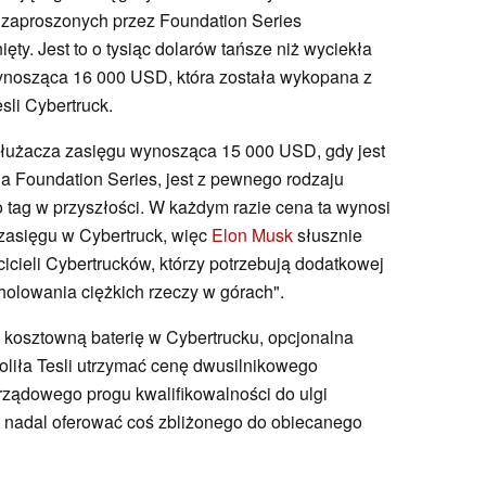
 zaproszonych przez Foundation Series
ięty. Jest to o tysiąc dolarów tańsze niż wyciekła
nosząca 16 000 USD, która została wykopana z
sli Cybertruck.
zedłużacza zasięgu wynosząca 15 000 USD, gdy jest
a Foundation Series, jest z pewnego rodzaju
o tag w przyszłości. W każdym razie cena ta wynosi
zasięgu w Cybertruck, więc
Elon Musk
słusznie
ścicieli Cybertrucków, którzy potrzebują dodatkowej
 holowania ciężkich rzeczy w górach".
 kosztowną baterię w Cybertrucku, opcjonalna
liła Tesli utrzymać cenę dwusilnikowego
 rządowego progu kwalifikowalności do ulgi
 nadal oferować coś zbliżonego do obiecanego