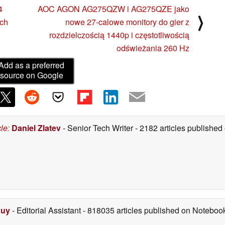
4
AOC AGON AG275QZW i AG275QZE jako
⟩
ach
nowe 27-calowe monitory do gier z
rozdzielczością 1440p i częstotliwością
odświeżania 260 Hz
Add as a preferred
source on Google
cle
:
Daniel Zlatev
- Senior Tech Writer
- 2182 articles publishe
Duy
- Editorial Assistant
- 818035 articles published on Notebo