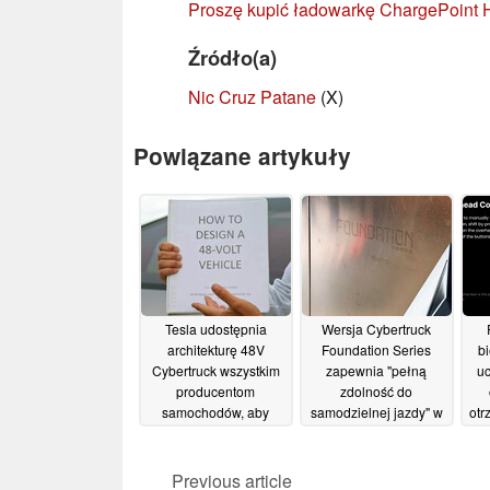
Proszę kupić ładowarkę ChargePoint
Źródło(a)
Nic Cruz Patane
(X)
Powiązane artykuły
Tesla udostępnia
Wersja Cybertruck
architekturę 48V
Foundation Series
b
Cybertruck wszystkim
zapewnia "pełną
uc
producentom
zdolność do
samochodów, aby
samodzielnej jazdy" w
otr
przyspieszyć jej
pierwszych numerach
wdrożenie
rezerwacji za cenę
08/12/2023
Previous article
07/12/2023