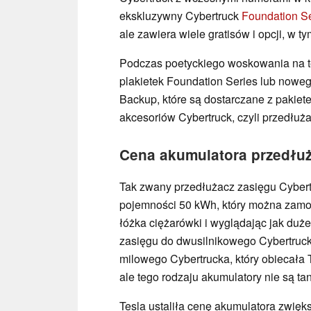
ekskluzywny Cybertruck
Foundation S
ale zawiera wiele gratisów i opcji, w 
Podczas poetyckiego woskowania na t
plakietek Foundation Series lub now
Backup, które są dostarczane z pakiete
akcesoriów Cybertruck, czyli przedłuż
Cena akumulatora przedłuż
Tak zwany przedłużacz zasięgu Cybertr
pojemności 50 kWh, który można zamon
łóżka ciężarówki i wyglądając jak duż
zasięgu do dwusilnikowego Cybertrucka,
milowego Cybertrucka, który obiecała Te
ale tego rodzaju akumulatory nie są tan
Tesla ustaliła cenę akumulatora zwię