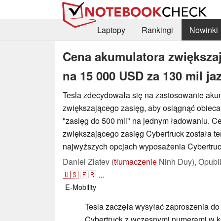
Laptopy
Rankingi
Nowinki
Cena akumulatora zwiększaj
na 15 000 USD za 130 mil ja
Tesla zdecydowała się na zastosowanie aku
zwiększającego zasięg, aby osiągnąć obieca
"zasięg do 500 mil" na jednym ładowaniu. C
zwiększającego zasięg Cybertruck została t
najwyższych opcjach wyposażenia Cybertruc
Daniel Zlatev (
tłumaczenie
Ninh Duy),
Opubl
🇺🇸
🇫🇷
...
E-Mobility
Tesla zaczęła wysyłać zaproszenia do
Cybertruck z wczesnymi numerami w kol