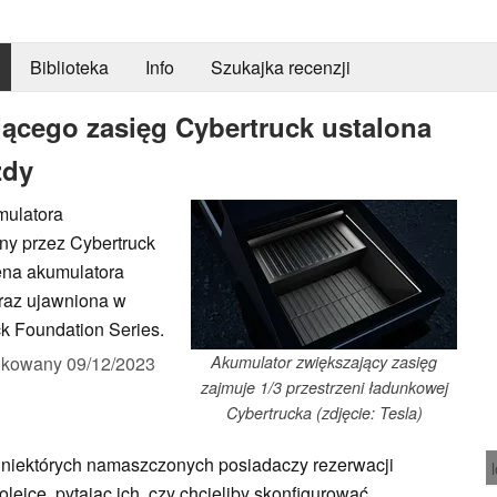
Biblioteka
Info
Szukajka recenzji
ącego zasięg Cybertruck ustalona
zdy
mulatora
ny przez Cybertruck
ena akumulatora
eraz ujawniona w
k Foundation Series.
ikowany
09/12/2023
Akumulator zwiększający zasięg
zajmuje 1/3 przestrzeni ładunkowej
Cybertrucka (zdjęcie: Tesla)
 niektórych namaszczonych posiadaczy rezerwacji
ejce, pytając ich, czy chcieliby skonfigurować