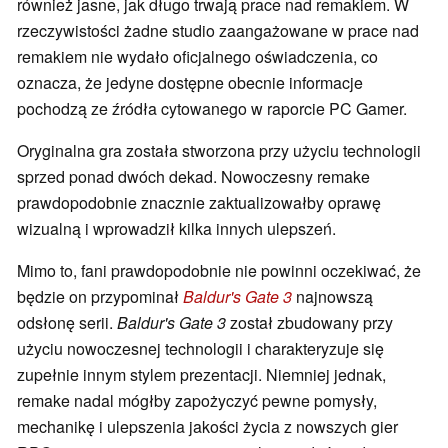
również jasne, jak długo trwają prace nad remakiem. W
rzeczywistości żadne studio zaangażowane w prace nad
remakiem nie wydało oficjalnego oświadczenia, co
oznacza, że jedyne dostępne obecnie informacje
pochodzą ze źródła cytowanego w raporcie PC Gamer.
Oryginalna gra została stworzona przy użyciu technologii
sprzed ponad dwóch dekad. Nowoczesny remake
prawdopodobnie znacznie zaktualizowałby oprawę
wizualną i wprowadził kilka innych ulepszeń.
Mimo to, fani prawdopodobnie nie powinni oczekiwać, że
będzie on przypominał
Baldur's Gate 3
najnowszą
odsłonę serii.
Baldur's Gate 3
został zbudowany przy
użyciu nowoczesnej technologii i charakteryzuje się
zupełnie innym stylem prezentacji. Niemniej jednak,
remake nadal mógłby zapożyczyć pewne pomysły,
mechanikę i ulepszenia jakości życia z nowszych gier