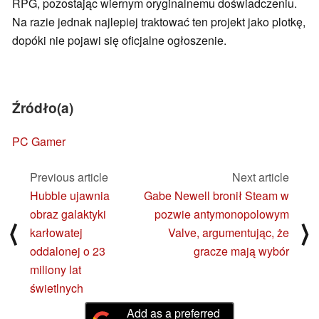
RPG, pozostając wiernym oryginalnemu doświadczeniu.
Na razie jednak najlepiej traktować ten projekt jako plotkę,
dopóki nie pojawi się oficjalne ogłoszenie.
Źródło(a)
PC Gamer
Previous article
Next article
Hubble ujawnia
Gabe Newell bronił Steam w
obraz galaktyki
pozwie antymonopolowym
⟨
⟩
karłowatej
Valve, argumentując, że
oddalonej o 23
gracze mają wybór
miliony lat
świetlnych
Add as a preferred