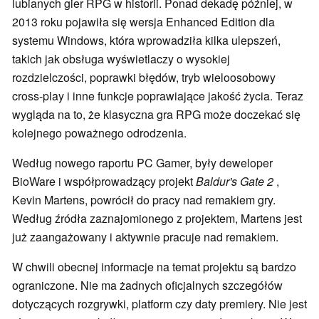
lubianych gier RPG w historii. Ponad dekadę później, w
2013 roku pojawiła się wersja Enhanced Edition dla
systemu Windows, która wprowadziła kilka ulepszeń,
takich jak obsługa wyświetlaczy o wysokiej
rozdzielczości, poprawki błędów, tryb wieloosobowy
cross-play i inne funkcje poprawiające jakość życia. Teraz
wygląda na to, że klasyczna gra RPG może doczekać się
kolejnego poważnego odrodzenia.
Według nowego raportu PC Gamer, były deweloper
BioWare i współprowadzący projekt
Baldur's Gate 2
,
Kevin Martens, powrócił do pracy nad remakiem gry.
Według źródła zaznajomionego z projektem, Martens jest
już zaangażowany i aktywnie pracuje nad remakiem.
W chwili obecnej informacje na temat projektu są bardzo
ograniczone. Nie ma żadnych oficjalnych szczegółów
dotyczących rozgrywki, platform czy daty premiery. Nie jest