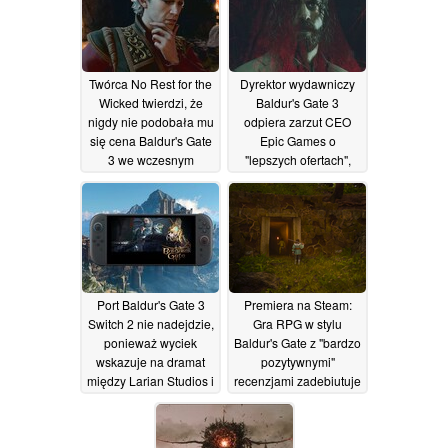
Twórca No Rest for the
Dyrektor wydawniczy
Wicked twierdzi, że
Baldur's Gate 3
nigdy nie podobała mu
odpiera zarzut CEO
się cena Baldur's Gate
Epic Games o
3 we wczesnym
"lepszych ofertach",
dostępie wynosząca
twierdząc, że Alan
60 dolarów, mówiąc, że
Wake 2 ucierpiał przez
pierwsi wspierający
pominięcie Steam
powinni otrzymać
22/01/2026
"trochę dodatkowej
miłości"
30/01/2026
Port Baldur's Gate 3
Premiera na Steam:
Switch 2 nie nadejdzie,
Gra RPG w stylu
ponieważ wyciek
Baldur's Gate z "bardzo
wskazuje na dramat
pozytywnymi"
między Larian Studios i
recenzjami zadebiutuje
WotC
na Steamie wraz z
10/01/2026
premierową zniżką
17/12/2025