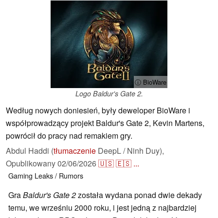
ⓘ BioWare
Logo Baldur's Gate 2.
Według nowych doniesień, były deweloper BioWare i
współprowadzący projekt Baldur's Gate 2, Kevin Martens,
powrócił do pracy nad remakiem gry.
Abdul Haddi (
tłumaczenie
DeepL / Ninh Duy),
Opublikowany
02/06/2026
🇺🇸
🇪🇸
...
Gaming
Leaks / Rumors
Gra
Baldur's Gate 2
została wydana ponad dwie dekady
temu, we wrześniu 2000 roku, i jest jedną z najbardziej