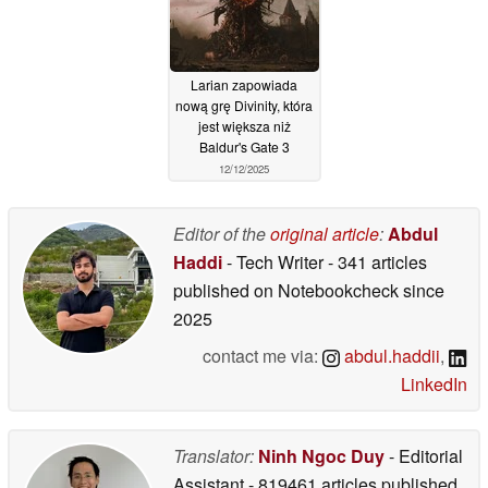
Larian zapowiada
nową grę Divinity, która
jest większa niż
Baldur's Gate 3
12/12/2025
Editor of the
original article
:
Abdul
Haddi
- Tech Writer
- 341 articles
published on Notebookcheck
since
2025
contact me via:
abdul.haddii
,
LinkedIn
Translator:
Ninh Ngoc Duy
- Editorial
Assistant
- 819461 articles published