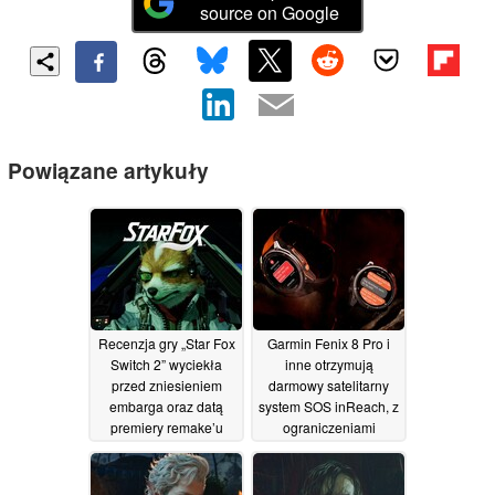
source on Google
Powiązane artykuły
Recenzja gry „Star Fox
Garmin Fenix 8 Pro i
Switch 2” wyciekła
inne otrzymują
przed zniesieniem
darmowy satelitarny
embarga oraz datą
system SOS inReach, z
premiery remake’u
ograniczeniami
24/06/2026
03/06/2026