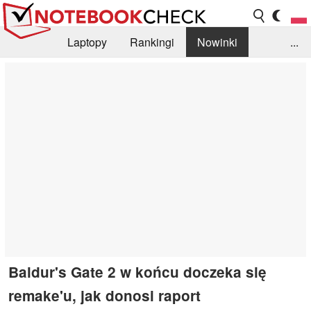
Laptopy
Rankingi
Nowinki
...
Biblioteka
Info
Szukajka recenzji
Baldur's Gate 2 w końcu doczeka się
remake'u, jak donosi raport