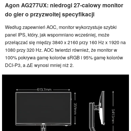
Agon AG277UX: niedrogi 27-calowy monitor
do gier o przyzwoitej specyfikacji
Według zapewnień AOC, monitor wykorzystuje szybki
panel IPS, który, jak wspomniano wcześniej, może
przełączać się między 3840 x 2160 przy 160 Hz x 1920 na
1080 przy 320 Hz. AOC twierdzi również, że monitor w
100% pokrywa gamę kolorów sRGB i 95% gamę kolorów
DCI-P3, a ΔE wynosi mniej niż 2.