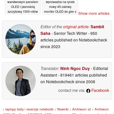
warstwowym panelem
wprowadza na rynek
OLED i jasnością
nowy 45-calowy
szczytową 1500 nitów
monitor OLED do gier z
Show more articles
wbudowanym
02/05/2026
skalowaniem 5K2K
Editor of the
original article
:
Sambit
02/05/2026
Saha
- Senior Tech Writer
- 950
articles published on Notebookcheck
since 2023
Translator:
Ninh Ngoc Duy
- Editorial
Assistant
- 819461 articles published
on Notebookcheck
since 2008
contact me via:
Facebook
>
laptopy testy i recenzje notebooki
>
Nowinki
>
Archiwum v2
>
Archiwum