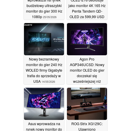
budżetowy ultraszybki
jako monitor 4K 165 Hz
monitor do gier 300 Hz
Penta Tandem QD-
1080p
OLED za 599,99 USD
25/05/2026
19/05/2026
Nowy bezramkowy
Agon Pro
monitor do gier 240 Hz
AGP346UCSD: Nowy
WOLED firmy Gigabyte
monitor OLED do gier
trafia do sprzedaży w
doczekał się
USA
wcześniejszej niż
14/05/2026
oczekiwano
międzynarodowej
premiery
14/05/2026
Asus wprowadza na
ROG Strix XG129C:
rynek nowy monitor do
Ujawniono