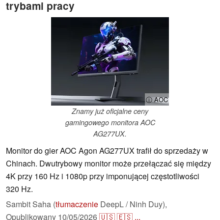
trybami pracy
ⓘ AOC
Znamy już oficjalne ceny
gamingowego monitora AOC
AG277UX.
Monitor do gier AOC Agon AG277UX trafił do sprzedaży w
Chinach. Dwutrybowy monitor może przełączać się między
4K przy 160 Hz i 1080p przy imponującej częstotliwości
320 Hz.
Sambit Saha (
tłumaczenie
DeepL / Ninh Duy),
Opublikowany
10/05/2026
🇺🇸
🇪🇸
...