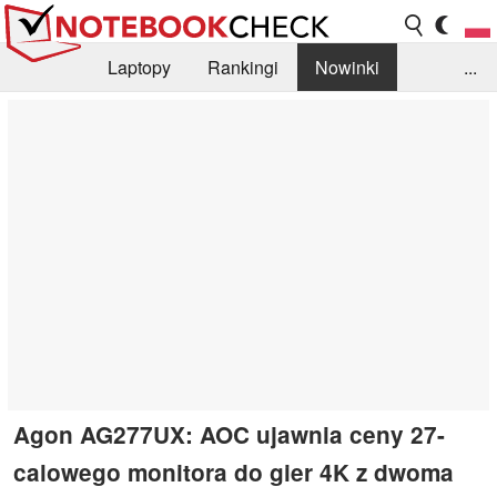
Laptopy
Rankingi
Nowinki
...
Biblioteka
Info
Szukajka recenzji
Agon AG277UX: AOC ujawnia ceny 27-
calowego monitora do gier 4K z dwoma