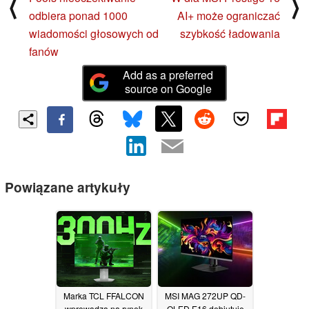
⟨
⟩
odbiera ponad 1000
AI+ może ograniczać
wiadomości głosowych od
szybkość ładowania
fanów
Add as a preferred
source on Google
Powiązane artykuły
Marka TCL FFALCON
MSI MAG 272UP QD-
wprowadza na rynek
OLED E16 debiutuje