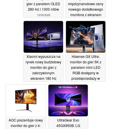
gier z panelem OLED
międzynarodowe ceny
280 Hz i 1300 nitów
nowego dodatkowego
monitora z ekranem
13/05/2026
dotykowym 24:9
12/05/2026
Xiaomi wypuszcza na
Hisense GX Ultra:
rynek nowy budżetowy
monitor do gier 5K z
monitor do gier z
panelem mini-LED
zakrzywionym
RGB dostępny w
ekranem 180 Hz
przedsprzedaży w
Chinach
08/05/2026
08/05/2026
AOC prezentuje nowy
UltraGear Evo
monitor do gier z 4-
45GX950B: LG