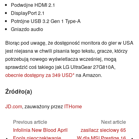
Podwójne HDMI 2.1
DisplayPort 2.1
Potrójne USB 3.2 Gen 1 Type-A
Gniazdo audio
Biorąc pod uwagę, że dostępność monitora do gier w USA
jest niejasna w chwili pisania tego tekstu, gracze, którzy
potrzebują nowego wyświetlacza wcześniej, mogą
sprawdzić coś takiego jak LG UltraGear 27G810A,
obecnie dostępny za 349 USD
na Amazon.
Źródło(a)
JD.com
, zauważony przez
ITHome
Previous article
Next article
Infolinia New Blood April
zasilacz sieciowy 65
Fools nieoczekiwanie
W dla MSI Prestige 16