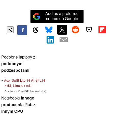
Add as a preferred
source on Google
Podobne laptopy z
podobnymi
podzespołami
Acer Swift Lite 14 AI SFL14-
51M, Ultra 5 115U
Graphics 4-Core iGPU (Arrow Lake)
Notebooki
innego
producenta
i/lub
z
innym CPU