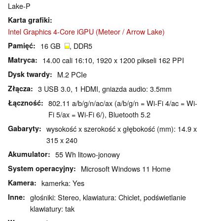
Lake-P
Karta grafiki
Intel Graphics 4-Core iGPU (Meteor / Arrow Lake)
Pamięć
16 GB
, DDR5
Matryca
14.00 cali 16:10, 1920 x 1200 pikseli 162 PPI
Dysk twardy
M.2 PCIe
Złącza
3 USB 3.0, 1 HDMI, gniazda audio: 3.5mm
Łączność
802.11 a/b/g/n/ac/ax (a/b/g/n = Wi-Fi 4/ac = Wi-
Fi 5/ax = Wi-Fi 6/), Bluetooth 5.2
Gabaryty
wysokość x szerokość x głębokość (mm): 14.9 x
315 x 240
Akumulator
55 Wh litowo-jonowy
System operacyjny
Microsoft Windows 11 Home
Kamera
kamerka: Yes
Inne
głośniki: Stereo, klawiatura: Chiclet, podświetlanie
klawiatury: tak