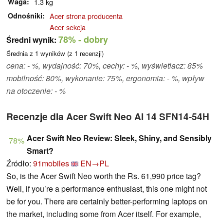
Waga
1.3 kg
Odnośniki
Acer strona producenta
Acer sekcja
78%
- dobry
Średni wynik:
Średnia z
1
wyników (z
1
recenzji)
cena: - %, wydajność: 70%, cechy: - %, wyświetlacz: 85%
mobilność: 80%, wykonanie: 75%, ergonomia: - %, wpływ
na otoczenie: - %
Recenzje dla Acer Swift Neo AI 14 SFN14-54H
Acer Swift Neo Review: Sleek, Shiny, and Sensibly
78%
Smart?
Źródło:
91mobiles
EN→PL
So, is the Acer Swift Neo worth the Rs. 61,990 price tag?
Well, if you’re a performance enthusiast, this one might not
be for you. There are certainly better-performing laptops on
the market, including some from Acer itself. For example,