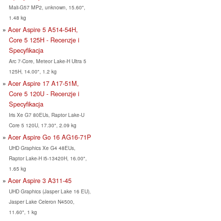
Mali-G57 MP2, unknown, 15.60",
1.48 kg
Acer Aspire 5 A514-54H,
Core 5 125H - Recenzje i
Specyfikacja
Arc 7-Core, Meteor Lake-H Ultra 5
125H, 14.00", 1.2 kg
Acer Aspire 17 A17-51M,
Core 5 120U - Recenzje i
Specyfikacja
Iris Xe G7 80EUs, Raptor Lake-U
Core 5 120U, 17.30", 2.09 kg
Acer Aspire Go 16 AG16-71P
UHD Graphics Xe G4 48EUs,
Raptor Lake-H i5-13420H, 16.00",
1.65 kg
Acer Aspire 3 A311-45
UHD Graphics (Jasper Lake 16 EU),
Jasper Lake Celeron N4500,
11.60", 1 kg