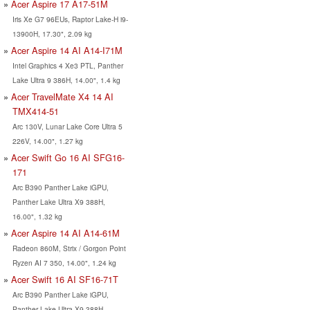
Acer Aspire 17 A17-51M
Iris Xe G7 96EUs, Raptor Lake-H i9-
13900H, 17.30", 2.09 kg
Acer Aspire 14 AI A14-I71M
Intel Graphics 4 Xe3 PTL, Panther
Lake Ultra 9 386H, 14.00", 1.4 kg
Acer TravelMate X4 14 AI
TMX414-51
Arc 130V, Lunar Lake Core Ultra 5
226V, 14.00", 1.27 kg
Acer Swift Go 16 AI SFG16-
171
Arc B390 Panther Lake iGPU,
Panther Lake Ultra X9 388H,
16.00", 1.32 kg
Acer Aspire 14 AI A14-61M
Radeon 860M, Strix / Gorgon Point
Ryzen AI 7 350, 14.00", 1.24 kg
Acer Swift 16 AI SF16-71T
Arc B390 Panther Lake iGPU,
Panther Lake Ultra X9 388H,