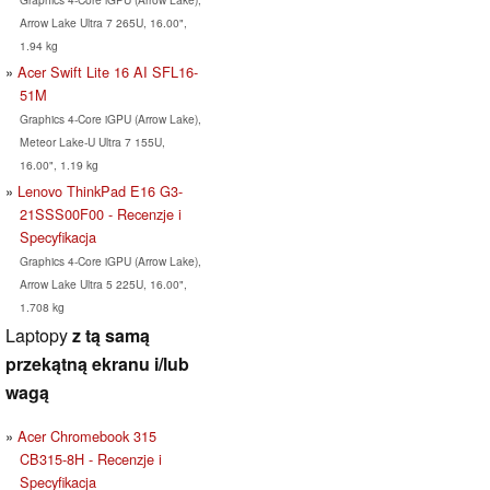
Arrow Lake Ultra 7 265U, 16.00",
1.94 kg
Acer Swift Lite 16 AI SFL16-
51M
Graphics 4-Core iGPU (Arrow Lake),
Meteor Lake-U Ultra 7 155U,
16.00", 1.19 kg
Lenovo ThinkPad E16 G3-
21SSS00F00 - Recenzje i
Specyfikacja
Graphics 4-Core iGPU (Arrow Lake),
Arrow Lake Ultra 5 225U, 16.00",
1.708 kg
Laptopy
z tą samą
przekątną ekranu i/lub
wagą
Acer Chromebook 315
CB315-8H - Recenzje i
Specyfikacja