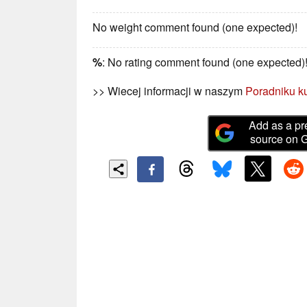
No weight comment found (one expected)!
%
: No rating comment found (one expected)
>> Wiecej informacji w naszym
Poradniku k
Add as a pr
source on 