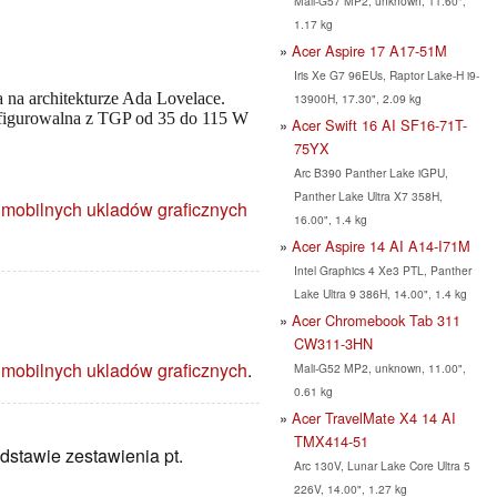
Mali-G57 MP2, unknown, 11.60",
1.17 kg
Acer Aspire 17 A17-51M
Iris Xe G7 96EUs, Raptor Lake-H i9-
a na architekturze Ada Lovelace.
13900H, 17.30", 2.09 kg
nfigurowalna z TGP od 35 do 115 W
Acer Swift 16 AI SF16-71T-
75YX
Arc B390 Panther Lake iGPU,
Panther Lake Ultra X7 358H,
 mobilnych ukladów graficznych
16.00", 1.4 kg
Acer Aspire 14 AI A14-I71M
Intel Graphics 4 Xe3 PTL, Panther
Lake Ultra 9 386H, 14.00", 1.4 kg
Acer Chromebook Tab 311
CW311-3HN
 mobilnych ukladów graficznych
.
Mali-G52 MP2, unknown, 11.00",
0.61 kg
Acer TravelMate X4 14 AI
TMX414-51
dstawie zestawienia pt.
Arc 130V, Lunar Lake Core Ultra 5
226V, 14.00", 1.27 kg