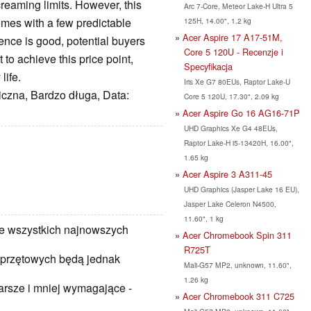
reaming limits. However, this
Arc 7-Core, Meteor Lake-H Ultra 5
comes with a few predictable
125H, 14.00", 1.2 kg
Acer Aspire 17 A17-51M,
nce is good, potential buyers
Core 5 120U - Recenzje i
 to achieve this price point,
Specyfikacja
life.
Iris Xe G7 80EUs, Raptor Lake-U
iczna, Bardzo długa, Data:
Core 5 120U, 17.30", 2.09 kg
Acer Aspire Go 16 AG16-71P
UHD Graphics Xe G4 48EUs,
Raptor Lake-H i5-13420H, 16.00",
1.65 kg
Acer Aspire 3 A311-45
UHD Graphics (Jasper Lake 16 EU),
Jasper Lake Celeron N4500,
11.60", 1 kg
e wszystkich najnowszych
Acer Chromebook Spin 311
R725T
sprzętowych będą jednak
Mali-G57 MP2, unknown, 11.60",
1.26 kg
tarsze i mniej wymagające -
Acer Chromebook 311 C725