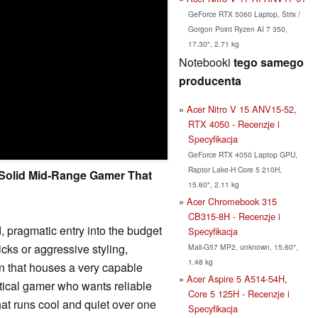
GeForce RTX 5060 Laptop, Strix /
Gorgon Point Ryzen AI 7 350,
17.30", 2.71 kg
Notebooki
tego samego
producenta
Acer Nitro V 15 ANV15-52,
RTX 4050 - Recenzje i
Specyfikacja
GeForce RTX 4050 Laptop GPU,
Raptor Lake-H Core 5 210H,
A Solid Mid-Range Gamer That
15.60", 2.11 kg
Acer Chromebook 315
CB315-8H - Recenzje i
, pragmatic entry into the budget
Specyfikacja
cks or aggressive styling,
Mali-G57 MP2, unknown, 15.60",
1.48 kg
gn that houses a very capable
Acer Aspire 5 A514-54H,
actical gamer who wants reliable
Core 5 125H - Recenzje i
t runs cool and quiet over one
Specyfikacja