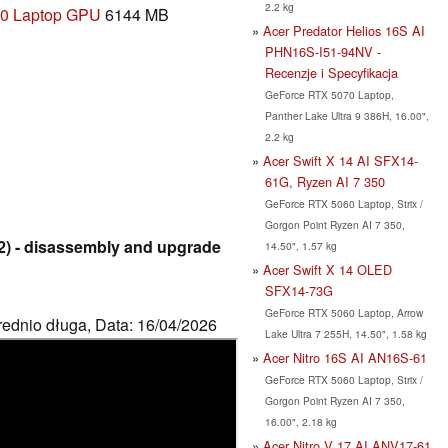
2.2 kg
0 Laptop GPU
6144 MB
Acer Predator Helios 16S AI
PHN16S-I51-94NV -
Recenzje i Specyfikacja
GeForce RTX 5070 Laptop,
Panther Lake Ultra 9 386H, 16.00",
2.2 kg
Acer Swift X 14 AI SFX14-
61G, Ryzen AI 7 350
GeForce RTX 5060 Laptop, Strix /
Gorgon Point Ryzen AI 7 350,
2) - disassembly and upgrade
14.50", 1.57 kg
Acer Swift X 14 OLED
SFX14-73G
GeForce RTX 5060 Laptop, Arrow
rednio długa, Data: 16/04/2026
Lake Ultra 7 255H, 14.50", 1.58 kg
Acer Nitro 16S AI AN16S-61
GeForce RTX 5060 Laptop, Strix /
Gorgon Point Ryzen AI 7 350,
16.00", 2.18 kg
Acer Nitro V 17 AI ANV17-61