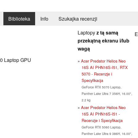
Biblioteka
Info
Szukajka recenzji
Laptopy
z tą samą
E
przekątną ekranu i/lub
wagą
0 Laptop GPU
Acer Predator Helios Neo
16S AI PHN16S-I51, RTX
5070 - Recenzje i
Specyfikacja
GeForce RTX 5070 Laptop,
Panther Lake Ultra 7 356H, 16.00",
2.2 kg
Acer Predator Helios Neo
16S AI PHN16S-I51 -
Recenzje i Specyfikacja
GeForce RTX 5060 Laptop,
Panther Lake Ultra 9 386H, 16.00",