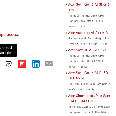
Acer Swift Go 16 AI SFG16-
171
Arc B390 Panther Lake iGPU,
Panther Lake Ultra X9 388H,
!
16.00", 1.32 kg
Acer Aspire 14 AI A14-61M
upujacego
.
Radeon 860M, Strix / Gorgon Point
Ryzen AI 7 350, 14.00", 1.24 kg
eferred
Acer Swift 16 AI SF16-71T
Google
Arc B390 Panther Lake iGPU,
Panther Lake Ultra X9 388H,
16.00", 1.55 kg
Acer Swift Go 16 AI OLED
SFG16-74
Arc 140V, Lunar Lake Core Ultra 7
258V, 16.00", 1.52 kg
Acer Chromebook Plus Spin
514 CP514-5HN
Immortalis-G925 MC11, MediaTek
Kompanio Kompanio Ultra 910,