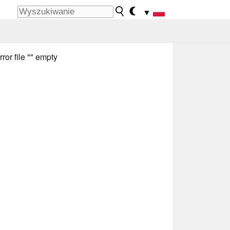
▼
rror file "" empty