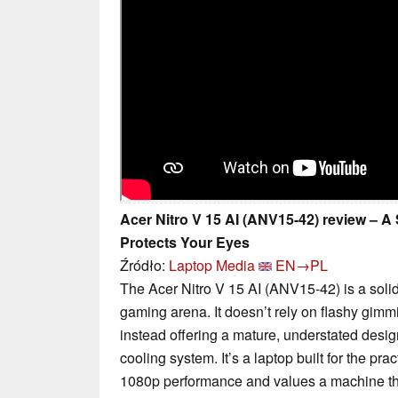
Acer Nitro V 15 AI (ANV15-42) review – 
Protects Your Eyes
Źródło:
Laptop Media
EN→PL
The Acer Nitro V 15 AI (ANV15-42) is a solid
gaming arena. It doesn’t rely on flashy gimmi
instead offering a mature, understated desi
cooling system. It’s a laptop built for the pr
1080p performance and values a machine tha