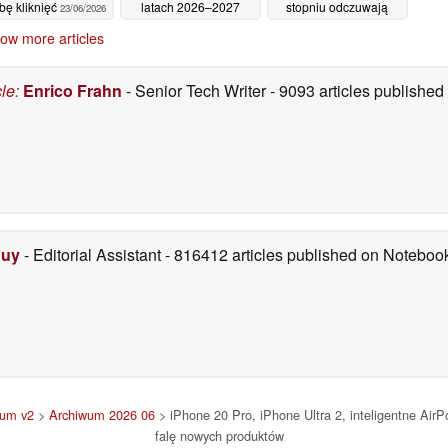
zbę kliknięć
latach 2026–2027
stopniu odczuwają
23/06/2026
pojawi się 20 nowych
skutki niedoboru
ow more articles
produktów
komponentów
22/06/2026
18/06/2026
cle
:
Enrico Frahn
- Senior Tech Writer
- 9093 articles publishe
Duy
- Editorial Assistant
- 816412 articles published on Notebo
wum v2
>
Archiwum 2026 06
> iPhone 20 Pro, iPhone Ultra 2, inteligentne AirPod
falę nowych produktów