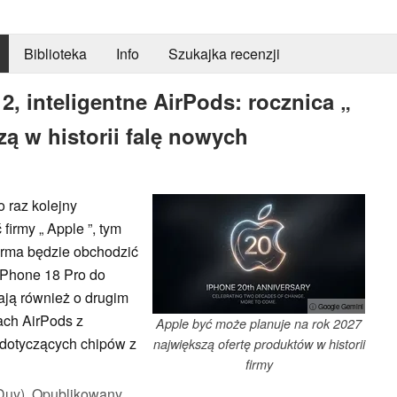
Biblioteka
Info
Szukajka recenzji
2, inteligentne AirPods: rocznica „
zą w historii falę nowych
 raz kolejny
firmy „ Apple ”, tym
firma będzie obchodzić
iPhone 18 Pro do
ją również o drugim
ⓘ Google Gemini
ach AirPods z
Apple być może planuje na rok 2027
 dotyczących chipów z
największą ofertę produktów w historii
firmy
Duy),
Opublikowany