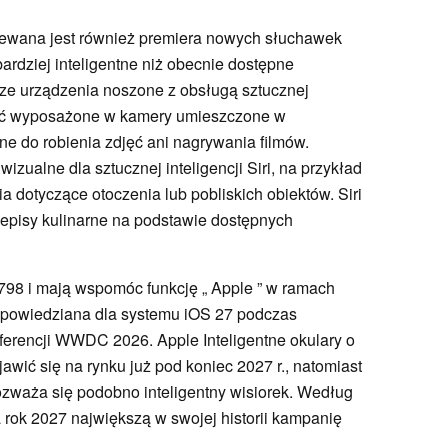
iewana jest również premiera nowych słuchawek
ardziej inteligentne niż obecnie dostępne
wsze urządzenia noszone z obsługą sztucznej
e być wyposażone w kamery umieszczone w
ne do robienia zdjęć ani nagrywania filmów.
wizualne dla sztucznej inteligencji Siri, na przykład
a dotyczące otoczenia lub pobliskich obiektów. Siri
episy kulinarne na podstawie dostępnych
8 i mają wspomóc funkcję „ Apple ” w ramach
 zapowiedziana dla systemu iOS 27 podczas
erencji WWDC 2026. Apple Inteligentne okulary o
ić się na rynku już pod koniec 2027 r., natomiast
rozważa się podobno inteligentny wisiorek. Według
a rok 2027 największą w swojej historii kampanię