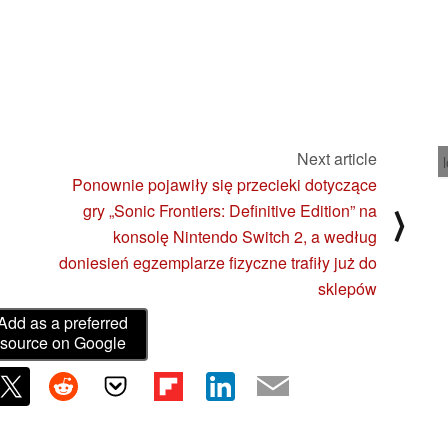
Next article
Ponownie pojawiły się przecieki dotyczące
gry „Sonic Frontiers: Definitive Edition” na
⟩
konsolę Nintendo Switch 2, a według
doniesień egzemplarze fizyczne trafiły już do
sklepów
Add as a preferred
source on Google