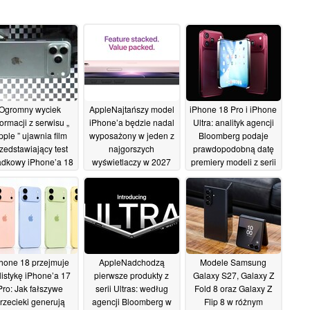
Ogromny wyciek
AppleNajtańszy model
iPhone 18 Pro i iPhone
formacji z serwisu „
iPhone’a będzie nadal
Ultra: analityk agencji
pple ” ujawnia film
wyposażony w jeden z
Bloomberg podaje
zedstawiający test
najgorszych
prawdopodobną datę
dkowy iPhone’a 18
wyświetlaczy w 2027
premiery modeli z serii
Pro, nową funkcję
roku. Informator
„ Apple ”
29/06/2026
namic Island i nie
ujawnia specyfikację
tylko
modeli od iPhone’a 18
30/06/2026
do iPhone’a Air 2
29/06/2026
hone 18 przejmuje
AppleNadchodzą
Modele Samsung
ylistykę iPhone’a 17
pierwsze produkty z
Galaxy S27, Galaxy Z
Pro: Jak fałszywe
serii Ultras: według
Fold 8 oraz Galaxy Z
rzecieki generują
agencji Bloomberg w
Flip 8 w różnym