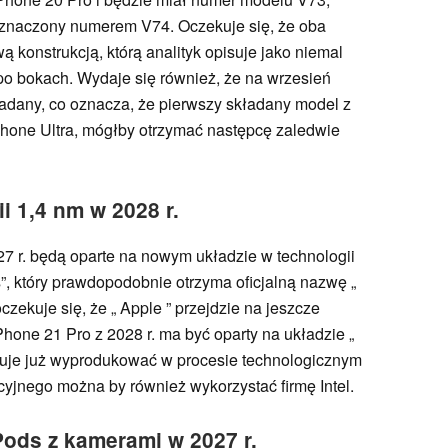
oznaczony numerem V74. Oczekuje się, że oba
 konstrukcją, którą analityk opisuje jako niemal
o bokach. Wydaje się również, że na wrzesień
ładany, co oznacza, że pierwszy składany model z
iPhone Ultra, mógłby otrzymać następcę zaledwie
i 1,4 nm w 2028 r.
7 r. będą oparte na nowym układzie w technologii
 który prawdopodobnie otrzyma oficjalną nazwę „
czekuje się, że „ Apple ” przejdzie na jeszcze
hone 21 Pro z 2028 r. ma być oparty na układzie „
nuje już wyprodukować w procesie technologicznym
cyjnego można by również wykorzystać firmę Intel.
Pods z kamerami w 2027 r.