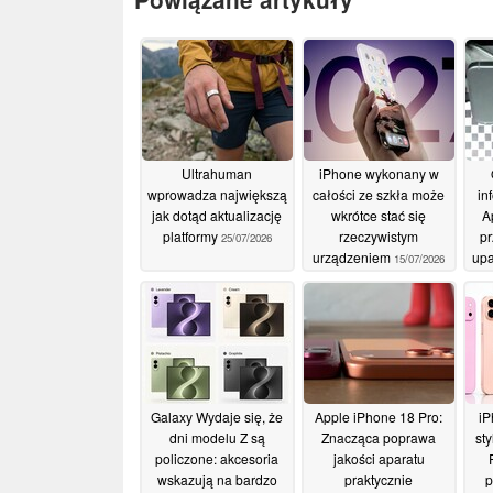
Ultrahuman
iPhone wykonany w
wprowadza największą
całości ze szkła może
in
jak dotąd aktualizację
wkrótce stać się
A
platformy
rzeczywistym
pr
25/07/2026
urządzeniem
upa
15/07/2026
Dy
Galaxy Wydaje się, że
Apple iPhone 18 Pro:
iP
dni modelu Z są
Znacząca poprawa
st
policzone: akcesoria
jakości aparatu
wskazują na bardzo
praktycznie
p