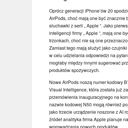
Oprócz generacji iPhone’ów 20 spodz
AirPods, choć mają one być znacznie b
słuchawki z serii „ Apple ”. Jako pier
inteligencji firmy „ Apple ”, mają on
trzonkach, choć nie są one przeznaczo
Zamiast tego mają służyć jako czujniki 
w celu udzielania odpowiedzi na pytani
mogłaby między innymi sugerować prz
produktów spożywczych.
Nowe AirPods noszą numer kodowy B79
Visual Intelligence, która została już
przemówienia inauguracyjnego na konf
nazwie kodowej N50 mogą również pojaw
jako trzecie urządzenie noszone z AI 
źródeł analityka firma Apple planuje n
wprowadzania nowych produktów.