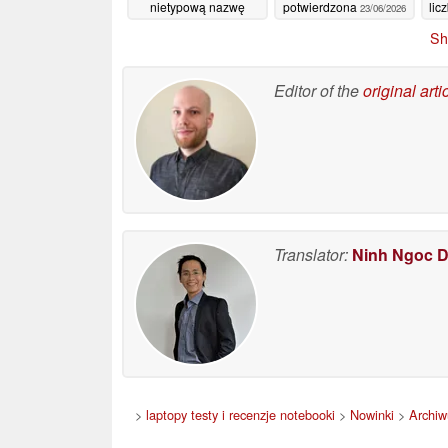
nietypową nazwę
potwierdzona
lic
23/06/2026
konkurenta dla
Sh
iPhone’a Ultra firmy
Samsung
29/06/2026
Editor of the
original arti
Translator:
Ninh Ngoc 
>
laptopy testy i recenzje notebooki
>
Nowinki
>
Archi