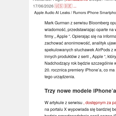
17/06/2026
🇺🇸
🇩🇪
...
Apple
Audio
AI
Leaks / Rumors
iPhone
Smartph
Mark Gurman z serwisu Bloomberg opub
wiadomość, przedstawiając oparte na 
firmy „ Apple ”. Opierając się na infor
zachować anonimowość, analityk ujaw
spekulowanych słuchawek AirPods z w
innych produktów z serii „ Apple ”, kt
Nadchodzący rok będzie szczególnie w
20. rocznica premiery iPhone’a, co ma
tego urządzenia.
Trzy nowe modele iPhone’a
W artykule z serwisu
, dostępnym za p
na portalu X wypowiada się bardziej 
będzie prawdopodobnie nosił nazwę i