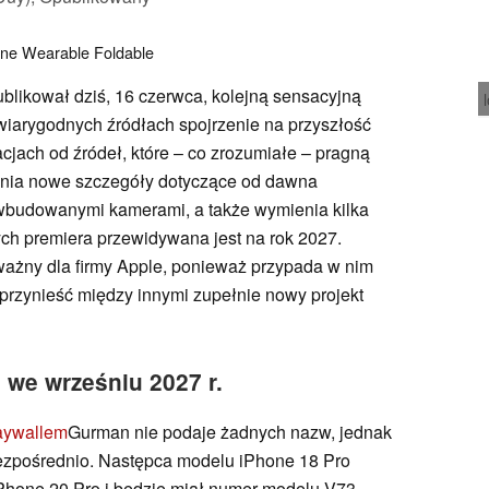
one
Wearable
Foldable
likował dziś, 16 czerwca, kolejną sensacyjną
wiarygodnych źródłach spojrzenie na przyszłość
macjach od źródeł, które – co zrozumiałe – pragną
nia nowe szczegóły dotyczące od dawna
budowanymi kamerami, a także wymienia kilka
órych premiera przewidywana jest na rok 2027.
ażny dla firmy Apple, ponieważ przypada w nim
 przynieść między innymi zupełnie nowy projekt
 we wrześniu 2027 r.
aywallem
Gurman nie podaje żadnych nazw, jednak
bezpośrednio. Następca modelu iPhone 18 Pro
Phone 20 Pro i będzie miał numer modelu V73,