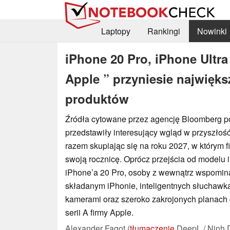
Laptopy
Rankingi
Nowinki
iPhone 20 Pro, iPhone Ultra 
Apple ” przyniesie najwięks
produktów
Źródła cytowane przez agencję Bloomberg po
przedstawiły interesujący wgląd w przyszłość 
razem skupiając się na roku 2027, w którym 
swoją rocznicę. Oprócz przejścia od modelu 
iPhone’a 20 Pro, osoby z wewnątrz wspomina
składanym iPhonie, inteligentnych słuchawk
kamerami oraz szeroko zakrojonych planach
serii A firmy Apple.
Alexander Fagot (
tłumaczenie
DeepL / Ninh 