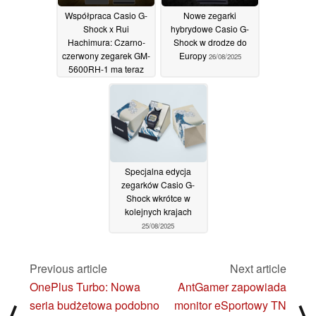
Współpraca Casio G-
Nowe zegarki
Shock x Rui
hybrydowe Casio G-
Hachimura: Czarno-
Shock w drodze do
czerwony zegarek GM-
Europy
26/08/2025
5600RH-1 ma teraz
nowy harmonogram
wydania
27/08/2025
Specjalna edycja
zegarków Casio G-
Shock wkrótce w
kolejnych krajach
25/08/2025
Previous article
Next article
OnePlus Turbo: Nowa
AntGamer zapowiada
seria budżetowa podobno
monitor eSportowy TN
⟨
⟩