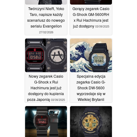
Twórczyni NieR, Yoko
Gorący zegarek Casio
Taro, napisze każdy
G-Shock GM-5600RH
scenariusz do nowego
x Rui Hachimura jest
serialu Evangelion
już dostępny
03/09/2025
27/02/2026
Nowy zegarek Casio
Specjalna edycja
G-Shock x Rui
zegarka Casio G-
Hachimura jest już
Shock DW-5600
dostępny do kupienia
wyprzedaje się w
poza Japonią
Wielkiej Brytanii
03/09/2025
28/08/2025