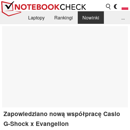
Laptopy
Rankingi
Nowinki
...
Biblioteka
Info
Szukajka recenzji
Zapowiedziano nową współpracę Casio
G-Shock x Evangelion