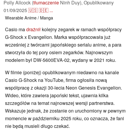
Polly Allcock (
tłumaczenie
Ninh Duy),
Opublikowany
01/09/2025
🇺🇸
🇩🇪
...
Wearable
Anime / Manga
Casio ma
drażnił
kolejny zegarek w ramach współpracy
G-Shock x Evangelion. Marka współpracowała już
wcześniej z twórcami japońskiego serialu anime, a para
stworzyła do tej pory osiem zegarków. Najnowszym
modelem był DW-5600EVA-02, wydany w 2021 roku.
W filmie (poniżej) opublikowanym niedawno na kanale
Casio G-Shock na YouTube, firma ogłosiła nową
współpracę z okazji 30-lecia Neon Genesis Evangelion.
Wideo, które zawiera japoński tekst, ujawnia kilka
szczegółów na temat najnowszej wersji partnerstwa.
Wskazuje jednak, że zostanie on uruchomiony w pewnym
momencie w październiku 2025 roku, co oznacza, że fani
nie będą musieli długo czekać.