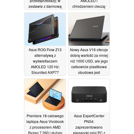
przedsprzedaży; w
AMOLED i
zestawie z darmową
chłodzeniem cieczą:
kopią Death Stranding
OneXPlayer Super X
2 na PC
wkrótce z
15/02/2026
potwierdzoną globalną
premierą
18/11/2025
Asus ROG Flow Z13
Nowy Asus V16 oferuje
alternatywą z
dobrą wartość za mniej
wyświetlaczem
niż 1000 USD, ale jego
AMOLED 120 Hz:
całkowicie plastikowa
Sixunited AXP77
obudowa jest
debiutuje z AMD Strix
zniechęcająca
Halo
06/11/2025
24/03/2025
Premiera 18-calowego
Asus ExpertCenter
laptopa Asus Vivobook
PN54:
z procesorem AMD
zaprezentowano
Ryzen 7 260 i dużym
elegancki mini PC z