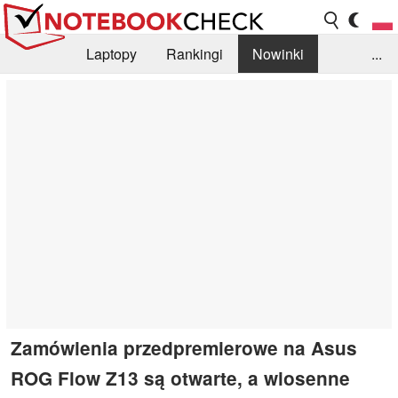
Laptopy
Rankingi
Nowinki
...
Biblioteka
Info
Szukajka recenzji
Zamówienia przedpremierowe na Asus
ROG Flow Z13 są otwarte, a wiosenne