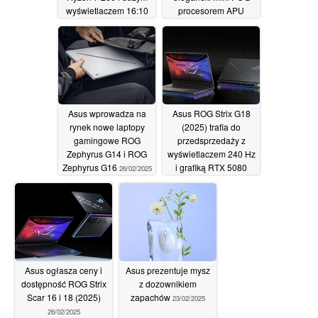
wyświetlaczem 16:10
procesorem APU
Ryzen AI 7 350 i 64 GB
07/03/2025
pamięci
04/03/2025
Asus wprowadza na
Asus ROG Strix G18
rynek nowe laptopy
(2025) trafia do
gamingowe ROG
przedsprzedaży z
Zephyrus G14 i ROG
wyświetlaczem 240 Hz
Zephyrus G16
i grafiką RTX 5080
26/02/2025
26/02/2025
Asus ogłasza ceny i
Asus prezentuje mysz
dostępność ROG Strix
z dozownikiem
Scar 16 i 18 (2025)
zapachów
23/02/2025
26/02/2025