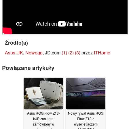
Źródło(a)
Asus UK
,
Newegg
, JD.com
(1)
(2)
(3)
przez
ITHome
Powiązane artykuły
Asus ROG Flow Z13-
Nowy rywal Asus ROG
KJP zostanie
Flow Z13 z
zamówiony w
wyświetlaczem