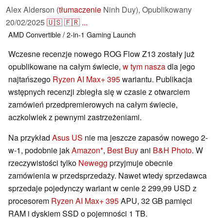
Alex Alderson (
tłumaczenie
Ninh Duy),
Opublikowany
20/02/2025
🇺🇸
🇫🇷
...
AMD
Convertible / 2-in-1
Gaming
Launch
Wczesne recenzje nowego ROG Flow Z13 zostały już
opublikowane na całym świecie,
w tym nasza
dla jego
najtańszego
Ryzen AI Max+ 395
wariantu. Publikacja
wstępnych recenzji zbiegła się w czasie z otwarciem
zamówień przedpremierowych na całym świecie,
aczkolwiek z pewnymi zastrzeżeniami.
Na przykład
Asus US
nie ma jeszcze zapasów nowego 2-
w-1, podobnie jak
Amazon
,
Best Buy
ani
B&H Photo
. W
rzeczywistości tylko
Newegg
przyjmuje obecnie
zamówienia w przedsprzedaży. Nawet wtedy sprzedawca
sprzedaje pojedynczy wariant w cenie 2 299,99 USD z
procesorem
Ryzen AI Max+ 395
APU, 32 GB pamięci
RAM i dyskiem SSD o pojemności 1 TB.