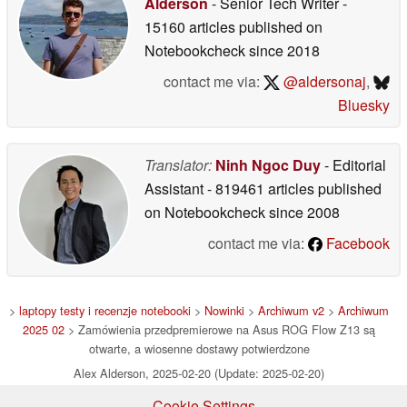
Alderson
- Senior Tech Writer
-
15160 articles published on
Notebookcheck
since 2018
contact me via:
@aldersonaj
,
Bluesky
Translator:
Ninh Ngoc Duy
- Editorial
Assistant
- 819461 articles published
on Notebookcheck
since 2008
contact me via:
Facebook
>
laptopy testy i recenzje notebooki
>
Nowinki
>
Archiwum v2
>
Archiwum
2025 02
> Zamówienia przedpremierowe na Asus ROG Flow Z13 są
otwarte, a wiosenne dostawy potwierdzone
Alex Alderson, 2025-02-20 (Update: 2025-02-20)
Cookie Settings