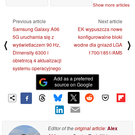
Show more articles
Previous article
Next article
Samsung Galaxy A06
EK wypuszcza nowe
5G uruchamia się z
konfigurowalne bloki
⟨
⟩
wyświetlaczem 90 Hz,
wodne dla gniazd LGA
Dimensity 6300 i
1700/1851/AM5
obietnicą 4 aktualizacji
systemu operacyjnego
Add as a preferred
source on Google
Editor of the
original article
:
Alex