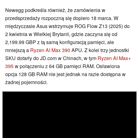
Newegg podkreśla również, że zamówienia w
przedsprzedaży rozpoczną się dopiero 18 marca. W
międzyczasie Asus wstrzymuje ROG Flow Z13 (2025) do
2 kwietnia w Wielkiej Brytanii, gdzie zaczyna się od
2,199.99 GBP z tą samą konfiguracją pamięci, ale
mniejszą a
Ryzen AI Max 390
APU. Z kolei trzy jednostki
SKU dotarły do JD.com w Chinach, w tym
Ryzen AI Max+
395
w połączeniu z 64 GB pamięci RAM. Osławiona
opcja 128 GB RAM nie jest jednak na razie dostępna w
żadnej pojemności.