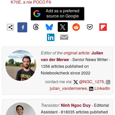
K70E, a nie POCO F6
Add as a preferred
source on Google
Editor of the
original article
:
Julian
van der Merwe
- Senior News Writer
-
1356 articles published on
Notebookcheck
since 2022
contact me via:
@NGC_1275
,
julian_vandermerwe
,
LinkedIn
Translator:
Ninh Ngoc Duy
- Editorial
Assistant
- 818035 articles published