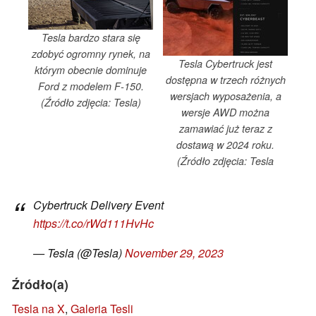
Tesla bardzo stara się
zdobyć ogromny rynek, na
Tesla Cybertruck jest
którym obecnie dominuje
dostępna w trzech różnych
Ford z modelem F-150.
wersjach wyposażenia, a
(Źródło zdjęcia: Tesla)
wersje AWD można
zamawiać już teraz z
dostawą w 2024 roku.
(Źródło zdjęcia: Tesla
Cybertruck Delivery Event
https://t.co/rWd111HvHc
— Tesla (@Tesla)
November 29, 2023
Źródło(a)
Tesla na X
,
Galeria Tesli