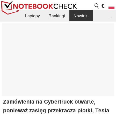
Laptopy
Rankingi
Nowinki
...
Biblioteka
Info
Szukajka recenzji
Zamówienia na Cybertruck otwarte,
ponieważ zasięg przekracza plotki, Tesla