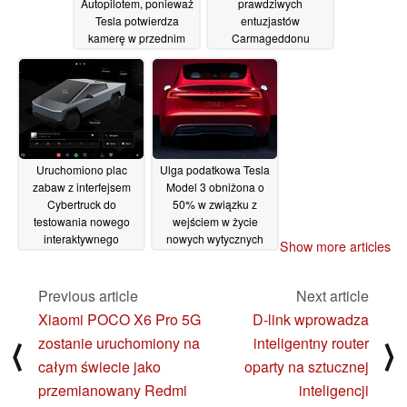
Autopilotem, ponieważ
prawdziwych
Tesla potwierdza
entuzjastów
kamerę w przednim
Carmageddonu
zderzaku do
06/12/2023
parkowania i jazdy w
terenie
06/12/2023
Uruchomiono plac
Ulga podatkowa Tesla
zabaw z interfejsem
Model 3 obniżona o
Cybertruck do
50% w związku z
testowania nowego
wejściem w życie
interaktywnego
nowych wytycznych
Show more articles
interfejsu użytkownika
dotyczących dotacji dla
Tesli w czasie
pojazdów
rzeczywistym
elektrycznych
Previous article
Next article
04/12/2023
04/12/2023
Xiaomi POCO X6 Pro 5G
D-link wprowadza
zostanie uruchomiony na
inteligentny router
⟨
⟩
całym świecie jako
oparty na sztucznej
przemianowany Redmi
inteligencji