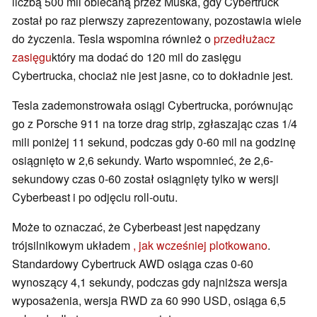
liczbą 500 mil obiecaną przez Muska, gdy Cybertruck
został po raz pierwszy zaprezentowany, pozostawia wiele
do życzenia. Tesla wspomina również o
przedłużacz
zasięgu
który ma dodać do 120 mil do zasięgu
Cybertrucka, chociaż nie jest jasne, co to dokładnie jest.
Tesla zademonstrowała osiągi Cybertrucka, porównując
go z Porsche 911 na torze drag strip, zgłaszając czas 1/4
mili poniżej 11 sekund, podczas gdy 0-60 mil na godzinę
osiągnięto w 2,6 sekundy. Warto wspomnieć, że 2,6-
sekundowy czas 0-60 został osiągnięty tylko w wersji
Cyberbeast i po odjęciu roll-outu.
Może to oznaczać, że Cyberbeast jest napędzany
trójsilnikowym układem
, jak wcześniej plotkowano
.
Standardowy Cybertruck AWD osiąga czas 0-60
wynoszący 4,1 sekundy, podczas gdy najniższa wersja
wyposażenia, wersja RWD za 60 990 USD, osiąga 6,5