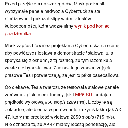
Przed przejściem do szczegółów, Musk podkreślił
wytrzymałe panele nadwozia Cybertruck ze stali
nierdzewnej i pokazał klipy wideo z testów
kuloodporności, które widzieliśmy
wynik pod koniec
października
.
Musk zaprosił również projektanta Cybertrucka na scenę,
aby powtórzyć niesławną demonstrację "stalowa kula
spotyka się z oknem", z tą różnicą, że tym razem kula
wcale nie była stalowa. Zamiast tego własne zdjęcia
prasowe Tesli potwierdzają, że jest to piłka baseballowa.
Co ciekawe, Tesla twierdzi, że testowała stalowe panele
zarówno z pistoletem Tommy, jak i
MP5 SD,
podając
prędkość wylotową 950 stóp/s (289 m/s). Liczby te są
dokładne, ale bledną w porównaniu z czymś takim jak AK-
47, który ma prędkość wylotową 2350 stóp/s (715 m/s).
Nie oznacza to, że AK47 miałby lepszą penetrację, ale