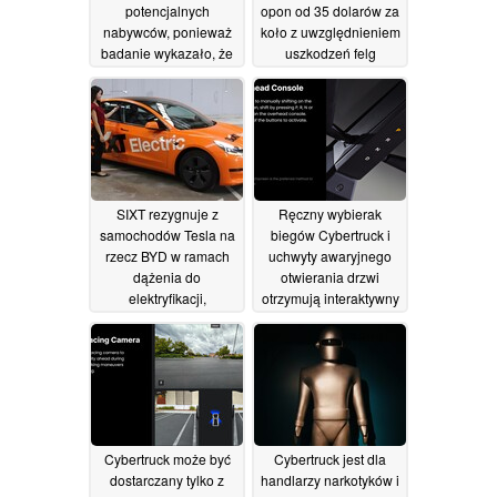
potencjalnych
opon od 35 dolarów za
nabywców, ponieważ
koło z uwzględnieniem
badanie wykazało, że
uszkodzeń felg
tylko 33% kupiłoby
07/12/2023
elektrycznego pickupa
Tesli
07/12/2023
SIXT rezygnuje z
Ręczny wybierak
samochodów Tesla na
biegów Cybertruck i
rzecz BYD w ramach
uchwyty awaryjnego
dążenia do
otwierania drzwi
elektryfikacji,
otrzymują interaktywny
powołując się na
podgląd
06/12/2023
fatalne koszty
amortyzacji i napraw
07/12/2023
Cybertruck może być
Cybertruck jest dla
dostarczany tylko z
handlarzy narkotyków i