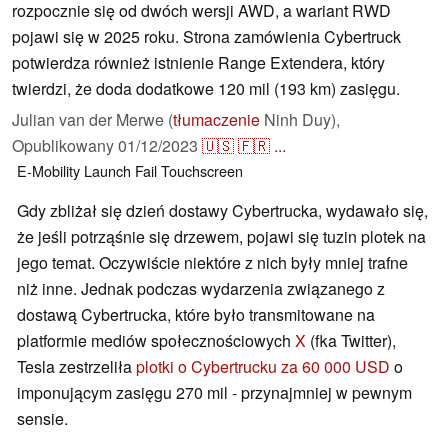
rozpocznie się od dwóch wersji AWD, a wariant RWD
pojawi się w 2025 roku. Strona zamówienia Cybertruck
potwierdza również istnienie Range Extendera, który
twierdzi, że doda dodatkowe 120 mil (193 km) zasięgu.
Julian van der Merwe (
tłumaczenie
Ninh Duy),
Opublikowany
01/12/2023
🇺🇸
🇫🇷
...
E-Mobility
Launch
Fail
Touchscreen
Gdy zbliżał się dzień dostawy Cybertrucka, wydawało się,
że jeśli potrząśnie się drzewem, pojawi się tuzin plotek na
jego temat. Oczywiście niektóre z nich były mniej trafne
niż inne. Jednak podczas wydarzenia związanego z
dostawą Cybertrucka, które było transmitowane na
platformie mediów społecznościowych
X
(fka Twitter),
Tesla zestrzeliła
plotki o Cybertrucku za 60 000 USD
o
imponującym zasięgu 270 mil - przynajmniej w pewnym
sensie.