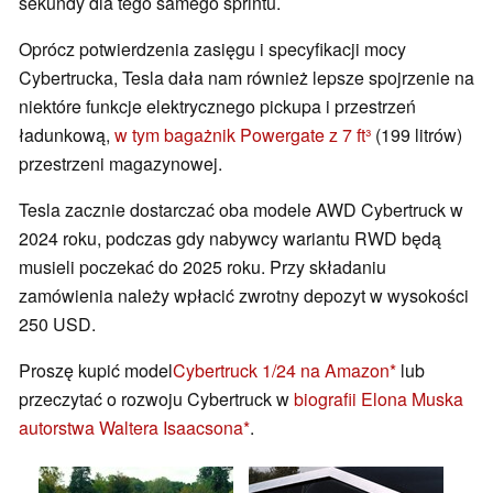
sekundy dla tego samego sprintu.
Oprócz potwierdzenia zasięgu i specyfikacji mocy
Cybertrucka, Tesla dała nam również lepsze spojrzenie na
niektóre funkcje elektrycznego pickupa i przestrzeń
ładunkową,
w tym bagażnik Powergate z 7 ft³
(199 litrów)
przestrzeni magazynowej.
Tesla zacznie dostarczać oba modele AWD Cybertruck w
2024 roku, podczas gdy nabywcy wariantu RWD będą
musieli poczekać do 2025 roku. Przy składaniu
zamówienia należy wpłacić zwrotny depozyt w wysokości
250 USD.
Proszę kupić model
Cybertruck 1/24 na Amazon
lub
przeczytać o rozwoju Cybertruck w
biografii Elona Muska
autorstwa Waltera Isaacsona
.