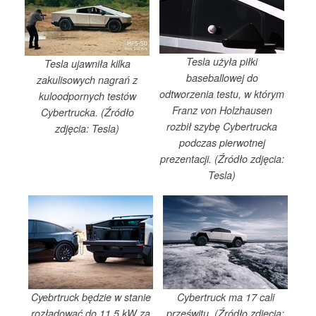
Tesla użyła piłki
Tesla ujawniła kilka
baseballowej do
zakulisowych nagrań z
odtworzenia testu, w którym
kuloodpornych testów
Franz von Holzhausen
Cybertrucka. (Źródło
rozbił szybę Cybertrucka
zdjęcia: Tesla)
podczas pierwotnej
prezentacji. (Źródło zdjęcia:
Tesla)
Cyebrtruck będzie w stanie
Cybertruck ma 17 cali
rozładować do 11,5 kW za
prześwitu. (Źródło zdjęcia: