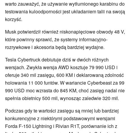
warto zauważyć, że używanie wytłumionego karabinu do
testowania kuloodporności jest układaniem talii na swoją
korzyść.
Musk potwierdził również niskonapięciowe obwody 48 V,
które powinny sprawić, że systemy informacyjno-
rozrywkowe i akcesoria będą bardziej wydajne.
Tesla Cybertruck debiutuje dziś w dwóch różnych
wersjach. Zwykła wersja AWD kosztuje 79 990 USD i
oferuje 340 mil zasięgu, 600 KM i deklarowaną zdolność
holowania 11 000 funtów. W wariancie Cyberbeast za 99
990 USD moc wzrasta do 845 KM, choć zasięg nadal nie
spełnia obietnicy 500 mil, wynosząc zaledwie 320 mil.
Podczas gdy te wartości zasięgu są mniej lub bardziej
konkurencyjne z niektórymi podstawowymi wersjami
Forda F-150 Lightning i Rivian R1T, porównanie ich z