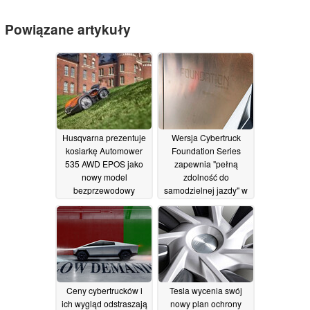
Powiązane artykuły
Husqvarna prezentuje
Wersja Cybertruck
kosiarkę Automower
Foundation Series
535 AWD EPOS jako
zapewnia "pełną
nowy model
zdolność do
bezprzewodowy
samodzielnej jazdy" w
pierwszych numerach
18/10/2024
rezerwacji za cenę
07/12/2023
Ceny cybertrucków i
Tesla wycenia swój
ich wygląd odstraszają
nowy plan ochrony