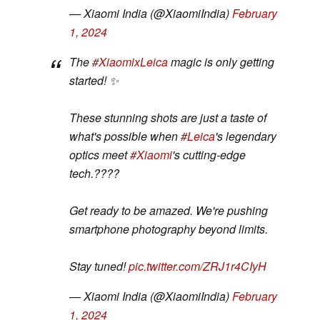
— Xiaomi India (@XiaomiIndia)
February
1, 2024
The
#XiaomixLeica
magic is only getting
started! ✨
These stunning shots are just a taste of
what's possible when
#Leica
's legendary
optics meet
#Xiaomi
's cutting-edge
tech.????
Get ready to be amazed. We're pushing
smartphone photography beyond limits.
Stay tuned!
pic.twitter.com/ZRJ1r4CIyH
— Xiaomi India (@XiaomiIndia)
February
1, 2024