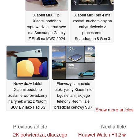
Xiaomi MIX Flip:
Xiaomi Mix Fold 4 ma
Xiaomi podobno
zostać uruchomiony na
wprowadzi alternatywę
całym świecie z
dla Samsunga Galaxy
procesorem
Z Flip5 na MWC 2024
Snapdragon 8 Gen 3
01/02/2024
01/02/2024
Nowy duży tablet
Pierwszy samochód
Xiaomi podobno
elektryczny Xiaomi nie
zostanie wprowadzony
będzie tani jak jego
na rynek wraz z Xiaomi
telefony Redmi, ale
SU7 EV jako Pad 6S
przedział cenowy SU7
Show more articles
Pro, a nie Pad 7 Pro
pasuje do jego
specyfikacji
01/02/2024
31/01/2024
Previous article
Next article
2K potwierdza, dlaczego
Huawei Watch Fit 2 w