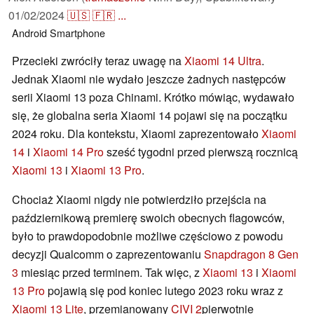
01/02/2024
🇺🇸
🇫🇷
...
Android
Smartphone
Przecieki zwróciły teraz uwagę na
Xiaomi 14 Ultra
.
Jednak Xiaomi nie wydało jeszcze żadnych następców
serii Xiaomi 13 poza Chinami. Krótko mówiąc, wydawało
się, że globalna seria Xiaomi 14 pojawi się na początku
2024 roku. Dla kontekstu, Xiaomi zaprezentowało
Xiaomi
14
i
Xiaomi 14 Pro
sześć tygodni przed pierwszą rocznicą
Xiaomi 13
i
Xiaomi 13 Pro
.
Chociaż Xiaomi nigdy nie potwierdziło przejścia na
październikową premierę swoich obecnych flagowców,
było to prawdopodobnie możliwe częściowo z powodu
decyzji Qualcomm o zaprezentowaniu
Snapdragon 8 Gen
3
miesiąc przed terminem. Tak więc, z
Xiaomi 13
i
Xiaomi
13 Pro
pojawią się pod koniec lutego 2023 roku wraz z
Xiaomi 13 Lite
, przemianowany
CIVI 2
pierwotnie