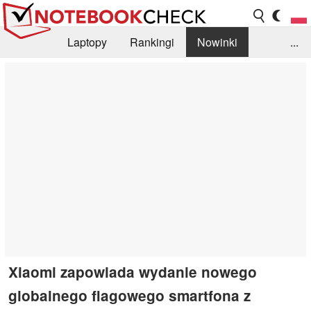
Laptopy
Rankingi
Nowinki
...
Biblioteka
Info
Szukajka recenzji
Xiaomi zapowiada wydanie nowego
globalnego flagowego smartfona z