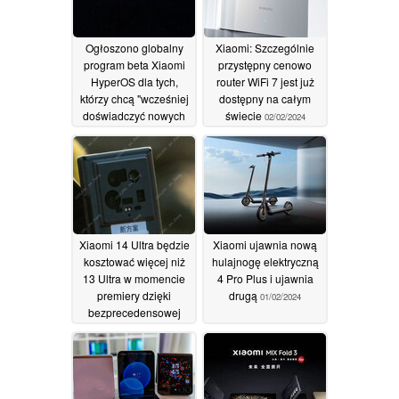
Ogłoszono globalny
Xiaomi: Szczególnie
program beta Xiaomi
przystępny cenowo
HyperOS dla tych,
router WiFi 7 jest już
którzy chcą "wcześniej
dostępny na całym
doświadczyć nowych
świecie
02/02/2024
funkcji
02/02/2024
Xiaomi 14 Ultra będzie
Xiaomi ujawnia nową
kosztować więcej niż
hulajnogę elektryczną
13 Ultra w momencie
4 Pro Plus i ujawnia
premiery dzięki
drugą
01/02/2024
bezprecedensowej
technologii aparatu
01/02/2024