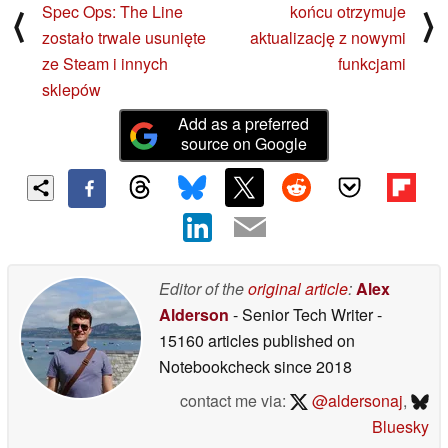
Spec Ops: The Line
końcu otrzymuje
⟨
⟩
zostało trwale usunięte
aktualizację z nowymi
ze Steam i innych
funkcjami
sklepów
Add as a preferred
source on Google
Editor of the
original article
:
Alex
Alderson
- Senior Tech Writer
-
15160 articles published on
Notebookcheck
since 2018
contact me via:
@aldersonaj
,
Bluesky