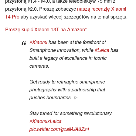
przysłoną f/1.4 - f/4.0, a także teleobiektyw 75 mm z
przysłoną f/2.0. Proszę zobaczyć
naszą recenzję Xiaomi
14 Pro
aby uzyskać więcej szczegółów na temat sprzętu.
Proszę kupić Xiaomi 13T na Amazon
#Xiaomi
has been at the forefront of
Smartphone innovation, while
#Leica
has
built a legacy of excellence in iconic
cameras.
Get ready to reimagine smartphone
photography with a partnership that
pushes boundaries. ✨
Stay tuned for something revolutionary.
#XiaomixLeica
pic.twitter.com/gzaMJA8Zz4