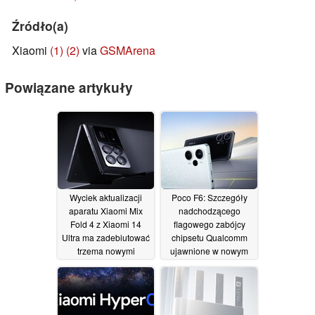
Źródło(a)
Xiaomi
(1)
(2)
via
GSMArena
Powiązane artykuły
Wyciek aktualizacji
Poco F6: Szczegóły
aparatu Xiaomi Mix
nadchodzącego
Fold 4 z Xiaomi 14
flagowego zabójcy
Ultra ma zadebiutować
chipsetu Qualcomm
trzema nowymi
ujawnione w nowym
wewnętrznymi chipami
wycieku
03/02/2024
03/02/2024