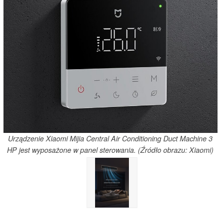
Urządzenie Xiaomi Mijia Central Air Conditioning Duct Machine 3
HP jest wyposażone w panel sterowania. (Źródło obrazu: Xiaomi)