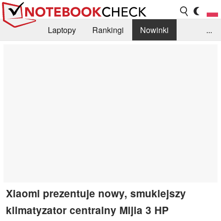
Laptopy
Rankingi
Nowinki
...
Biblioteka
Info
Szukajka recenzji
Xiaomi prezentuje nowy, smuklejszy
klimatyzator centralny Mijia 3 HP