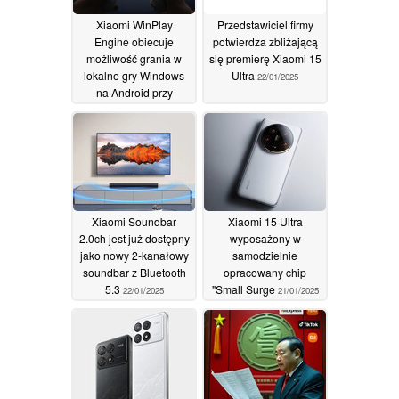
Xiaomi WinPlay
Przedstawiciel firmy
Engine obiecuje
potwierdza zbliżającą
możliwość grania w
się premierę Xiaomi 15
lokalne gry Windows
Ultra
22/01/2025
na Android przy
minimalnym spadku
wydajności
22/01/2025
Xiaomi Soundbar
Xiaomi 15 Ultra
2.0ch jest już dostępny
wyposażony w
jako nowy 2-kanałowy
samodzielnie
soundbar z Bluetooth
opracowany chip
5.3
"Small Surge
22/01/2025
21/01/2025