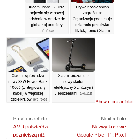
Xiaomi Poco F7 Ultra
Prywatność danych
pojawia się w nowej
zagrożona:
odsłonie w drodze do
Organizacja podejmuje
globalnej premiery
działania przeciwko
TikTok, Temu i Xiaomi
21/01/2025
za nielegalne
przesyłanie danych do
Chin
16/01/2025
Xiaomi wprowadza
Xiaomi prezentuje
nowy 33W Power Bank
nowy skuter
10000 (zintegrowany
elektryczny 5 z różnymi
kabel) w większej
ulepszeniami
16/01/2025
liczbie krajów
16/01/2025
Show more articles
Previous article
Next article
AMD potwierdza
Nazwy kodowe
późniejszą niż
Google Pixel 11, Pixel