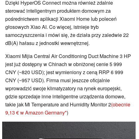
Dzięki HyperOS Connect można również zdalnie
sterować inteligentnym produktem domowym za
pośrednictwem aplikacji Xiaomi Home lub poleceń
głosowych Xiao AI. Co więcej, istnieje tryb
samoczyszczenia i mówi się, że działa przy zaledwie 22
dB(A) hałasu z jednostki wewnętrznej.
Xiaomi Mijia Central Air Conditioning Duct Machine 3 HP
jest już dostępny w Chinach w obniżonej cenie 5 999
CNY (~820 USD); jest wymieniony z ceną RRP 6 999
CNY (~957 USD). Firma musi jeszcze oficjalnie
wprowadzić swoje klimatyzatory na rynek europejski,
gdzie sprzedaje inne inteligentne urządzenia domowe,
takie jak Mi Temperature and Humidity Monitor 2
(obecnie
9,13 € w Amazon Germany
)