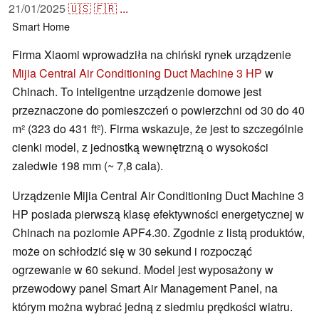
21/01/2025
🇺🇸
🇫🇷
...
Smart Home
Firma Xiaomi wprowadziła na chiński rynek urządzenie
Mijia Central Air Conditioning Duct Machine 3 HP
w
Chinach. To inteligentne urządzenie domowe jest
przeznaczone do pomieszczeń o powierzchni od 30 do 40
m² (323 do 431 ft²). Firma wskazuje, że jest to szczególnie
cienki model, z jednostką wewnętrzną o wysokości
zaledwie 198 mm (~ 7,8 cala).
Urządzenie Mijia Central Air Conditioning Duct Machine 3
HP posiada pierwszą klasę efektywności energetycznej w
Chinach na poziomie APF4.30. Zgodnie z listą produktów,
może on schłodzić się w 30 sekund i rozpocząć
ogrzewanie w 60 sekund. Model jest wyposażony w
przewodowy panel Smart Air Management Panel, na
którym można wybrać jedną z siedmiu prędkości wiatru.