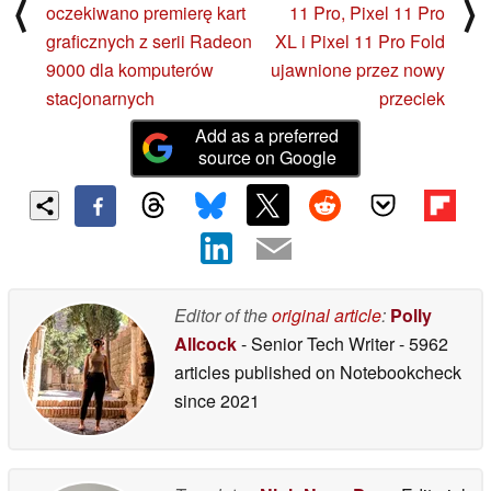
⟨
⟩
oczekiwano premierę kart
11 Pro, Pixel 11 Pro
graficznych z serii Radeon
XL i Pixel 11 Pro Fold
9000 dla komputerów
ujawnione przez nowy
stacjonarnych
przeciek
Add as a preferred
source on Google
Editor of the
original article
:
Polly
Allcock
- Senior Tech Writer
- 5962
articles published on Notebookcheck
since 2021