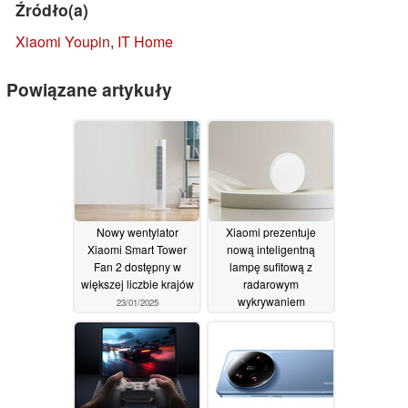
Źródło(a)
Xiaomi Youpin
,
IT Home
Powiązane artykuły
Nowy wentylator
Xiaomi prezentuje
Xiaomi Smart Tower
nową inteligentną
Fan 2 dostępny w
lampę sufitową z
większej liczbie krajów
radarowym
wykrywaniem
23/01/2025
obecności
22/01/2025