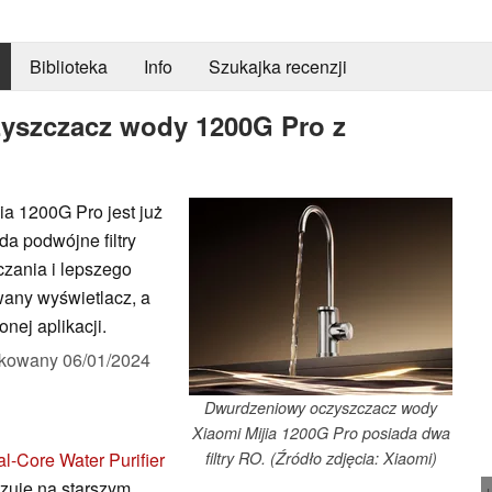
Biblioteka
Info
Szukajka recenzji
zyszczacz wody 1200G Pro z
a 1200G Pro jest już
a podwójne filtry
zania i lepszego
wany wyświetlacz, a
nej aplikacji.
ikowany
06/01/2024
Dwurdzeniowy oczyszczacz wody
Xiaomi Mijia 1200G Pro posiada dwa
al-Core Water Purifier
filtry RO. (Źródło zdjęcia: Xiaomi)
uje na starszym