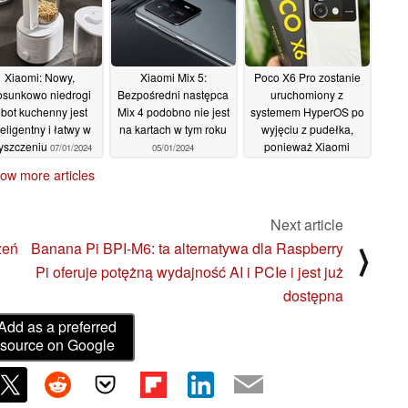
Xiaomi: Nowy,
Xiaomi Mix 5:
Poco X6 Pro zostanie
osunkowo niedrogi
Bezpośredni następca
uruchomiony z
obot kuchenny jest
Mix 4 podobno nie jest
systemem HyperOS po
teligentny i łatwy w
na kartach w tym roku
wyjęciu z pudełka,
yszczeniu
ponieważ Xiaomi
07/01/2024
05/01/2024
ujawnia dane
ow more articles
dotyczące wydajności
05/01/2024
Next article
zeń
Banana Pi BPI-M6: ta alternatywa dla Raspberry
⟩
Pi oferuje potężną wydajność AI i PCIe i jest już
dostępna
Add as a preferred
source on Google