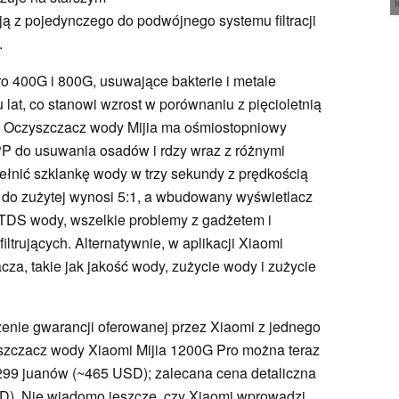
ą z pojedynczego do podwójnego systemu filtracji
.
o 400G i 800G, usuwające bakterie i metale
 lat, co stanowi wzrost w porównaniu z pięcioletnią
. Oczyszczacz wody Mijia ma ośmiostopniowy
t PP do usuwania osadów i rdzy wraz z różnymi
łnić szklankę wody w trzy sekundy z prędkością
y do zużytej wynosi 5:1, a wbudowany wyświetlacz
ć TDS wody, wszelkie problemy z gadżetem i
trujących. Alternatywnie, w aplikacji Xiaomi
za, takie jak jakość wody, zużycie wody i zużycie
zenie gwarancji oferowanej przez Xiaomi z jednego
yszczacz wody Xiaomi Mijia 1200G Pro można teraz
299 juanów (~465 USD); zalecana cena detaliczna
D). Nie wiadomo jeszcze, czy Xiaomi wprowadzi