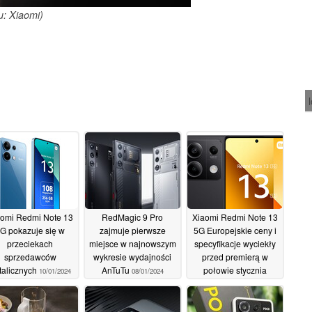
u: Xiaomi)
omi Redmi Note 13
RedMagic 9 Pro
Xiaomi Redmi Note 13
G pokazuje się w
zajmuje pierwsze
5G Europejskie ceny i
przeciekach
miejsce w najnowszym
specyfikacje wyciekły
sprzedawców
wykresie wydajności
przed premierą w
talicznych
AnTuTu
połowie stycznia
10/01/2024
08/01/2024
08/01/2024