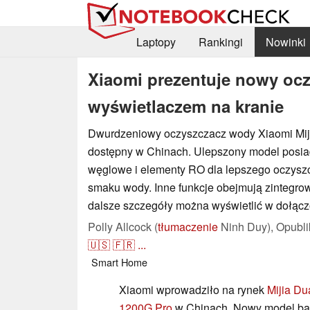
Laptopy
Rankingi
Nowinki
Xiaomi prezentuje nowy oc
wyświetlaczem na kranie
Dwurdzeniowy oczyszczacz wody Xiaomi Miji
dostępny w Chinach. Ulepszony model posiad
węglowe i elementy RO dla lepszego oczyszc
smaku wody. Inne funkcje obejmują zintegro
dalsze szczegóły można wyświetlić w dołączo
Polly Allcock (
tłumaczenie
Ninh Duy),
Opubl
🇺🇸
🇫🇷
...
Smart Home
Xiaomi wprowadziło na rynek
Mijia Du
1200G Pro
w Chinach. Nowy model baz