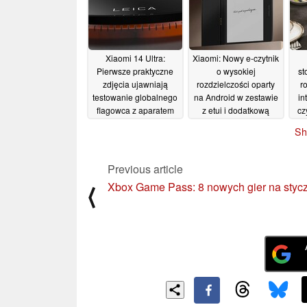
Xiaomi 14 Ultra:
Xiaomi: Nowy e-czytnik
Pierwsze praktyczne
o wysokiej
st
zdjęcia ujawniają
rozdzielczości oparty
r
testowanie globalnego
na Android w zestawie
in
flagowca z aparatem
z etui i dodatkową
cz
Leica
baterią
08/01/2024
07/01/2024
Sh
Previous article
Xbox Game Pass: 8 nowych gier na styc
⟨