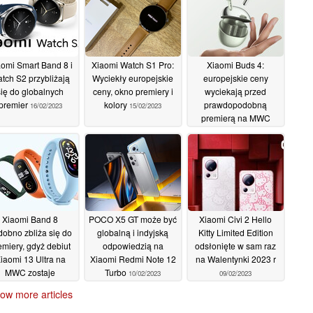
omi Smart Band 8 i
Xiaomi Watch S1 Pro:
Xiaomi Buds 4:
tch S2 przybliżają
Wyciekły europejskie
europejskie ceny
się do globalnych
ceny, okno premiery i
wyciekają przed
premier
kolory
prawdopodobną
16/02/2023
15/02/2023
premierą na MWC
2023
15/02/2023
Xiaomi Band 8
POCO X5 GT może być
Xiaomi Civi 2 Hello
dobno zbliża się do
globalną i indyjską
Kitty Limited Edition
emiery, gdyż debiut
odpowiedzią na
odsłonięte w sam raz
iaomi 13 Ultra na
Xiaomi Redmi Note 12
na Walentynki 2023 r
MWC zostaje
Turbo
10/02/2023
09/02/2023
wykluczony przez
ow more articles
leakera
11/02/2023