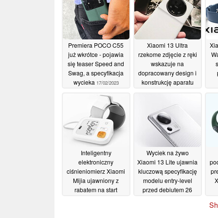
Premiera POCO C55
Xiaomi 13 Ultra
Xia
już wkrótce - pojawia
rzekome zdjęcie z ręki
Wa
się teaser Speed and
wskazuje na
Swag, a specyfikacja
dopracowany design i
wycieka
konstrukcję aparatu
17/02/2023
quad-Leica
16/02/2023
Inteligentny
Wyciek na żywo
elektroniczny
Xiaomi 13 Lite ujawnia
po
ciśnieniomierz Xiaomi
kluczową specyfikację
pr
Mijia ujawniony z
modelu entry-level
X
rabatem na start
przed debiutem 26
lutego
14/02/2023
13/02/2023
Sh