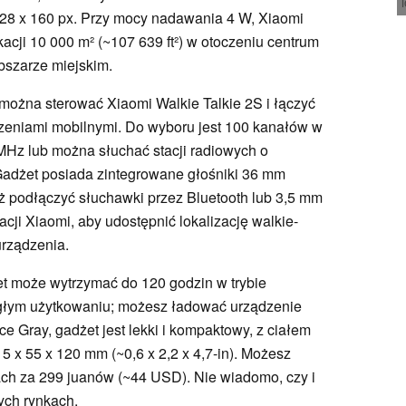
128 x 160 px. Przy mocy nadawania 4 W, Xiaomi
acji 10 000 m² (~107 639 ft²) w otoczeniu centrum
bszarze miejskim.
żna sterować Xiaomi Walkie Talkie 2S i łączyć
dzeniami mobilnymi. Do wyboru jest 100 kanałów w
Hz lub można słuchać stacji radiowych o
Gadżet posiada zintegrowane głośniki 36 mm
ż podłączyć słuchawki przez Bluetooth lub 3,5 mm
cji Xiaomi, aby udostępnić lokalizację walkie-
urządzenia.
et może wytrzymać do 120 godzin w trybie
ągłym użytkowaniu; możesz ładować urządzenie
 Gray, gadżet jest lekki i kompaktowy, z ciałem
5 x 55 x 120 mm (~0,6 x 2,2 x 4,7-in). Możesz
ach za 299 juanów (~44 USD). Nie wiadomo, czy i
ych rynkach.