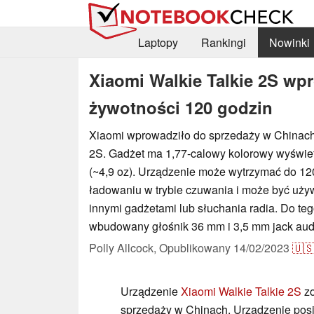
Laptopy
Rankingi
Nowinki
Xiaomi Walkie Talkie 2S wp
żywotności 120 godzin
Xiaomi wprowadziło do sprzedaży w Chinach 
2S. Gadżet ma 1,77-calowy kolorowy wyświet
(~4,9 oz). Urządzenie może wytrzymać do 12
ładowaniu w trybie czuwania i może być uży
innymi gadżetami lub słuchania radia. Do te
wbudowany głośnik 36 mm i 3,5 mm jack aud
Polly Allcock,
Opublikowany
14/02/2023
🇺
Urządzenie
Xiaomi Walkie Talkie 2S
zo
sprzedaży w Chinach. Urządzenie pos