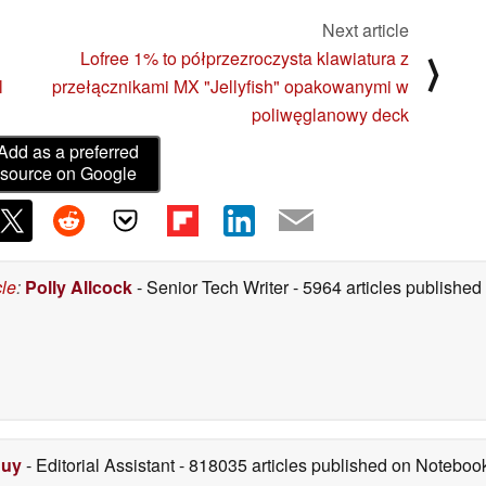
Next article
Lofree 1% to półprzezroczysta klawiatura z
⟩
l
przełącznikami MX "Jellyfish" opakowanymi w
poliwęglanowy deck
Add as a preferred
source on Google
cle
:
Polly Allcock
- Senior Tech Writer
- 5964 articles publishe
Duy
- Editorial Assistant
- 818035 articles published on Notebo