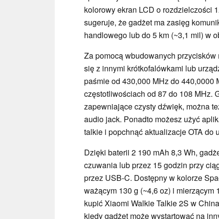
kolorowy ekran LCD o rozdzielczości 
sugeruje, że gadżet ma zasięg komunik
handlowego lub do 5 km (~3,1 mil) w o
Za pomocą wbudowanych przycisków mo
się z innymi krótkofalówkami lub urzą
paśmie od 430,000 MHz do 440,0000 M
częstotliwościach od 87 do 108 MHz. 
zapewniające czysty dźwięk, można te
audio jack. Ponadto możesz użyć aplika
talkie i popchnąć aktualizacje OTA do 
Dzięki baterii 2 190 mAh 8,3 Wh, gadż
czuwania lub przez 15 godzin przy ci
przez USB-C. Dostępny w kolorze Space
ważącym 130 g (~4,6 oz) i mierzącym 1
kupić Xiaomi Walkie Talkie 2S w Chin
kiedy gadżet może wystartować na inn