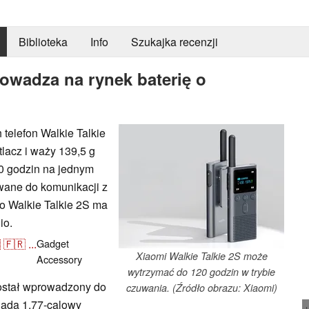
Biblioteka
Info
Szukajka recenzji
rowadza na rynek baterię o
telefon Walkie Talkie
lacz i waży 139,5 g
0 godzin na jednym
wane do komunikacji z
go Walkie Talkie 2S ma
io.

🇫🇷
...
Gadget
Xiaomi Walkie Talkie 2S może
Accessory
wytrzymać do 120 godzin w trybie
stał wprowadzony do
czuwania. (Źródło obrazu: Xiaomi)
iada 1,77-calowy