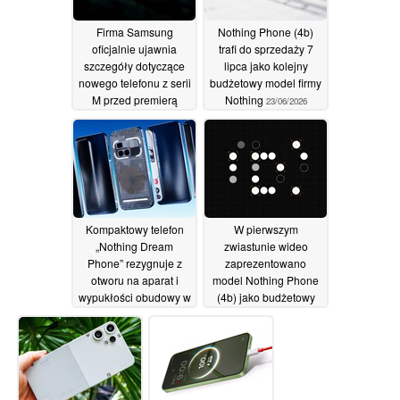
Firma Samsung
Nothing Phone (4b)
oficjalnie ujawnia
trafi do sprzedaży 7
szczegóły dotyczące
lipca jako kolejny
nowego telefonu z serii
budżetowy model firmy
M przed premierą
Nothing
23/06/2026
24/06/2026
Kompaktowy telefon
W pierwszym
„Nothing Dream
zwiastunie wideo
Phone” rezygnuje z
zaprezentowano
otworu na aparat i
model Nothing Phone
wypukłości obudowy w
(4b) jako budżetowy
miejscu aparatu
telefon z jednym tylnym
aparatem
23/06/2026
23/06/2026