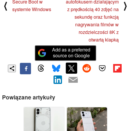
Secure Boot w
autofokusem działającym
⟨
⟩
systemie Windows
z prędkością 40 zdjęć na
sekundę oraz funkcją
nagrywania filmów w
rozdzielczości 8K z
otwartą klapką
Add as a preferred
source on Google
Powiązane artykuły