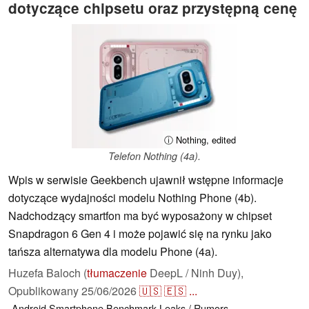
dotyczące chipsetu oraz przystępną cenę
ⓘ Nothing, edited
Telefon Nothing (4a).
Wpis w serwisie Geekbench ujawnił wstępne informacje
dotyczące wydajności modelu Nothing Phone (4b).
Nadchodzący smartfon ma być wyposażony w chipset
Snapdragon 6 Gen 4 i może pojawić się na rynku jako
tańsza alternatywa dla modelu Phone (4a).
Huzefa Baloch (
tłumaczenie
DeepL / Ninh Duy),
Opublikowany
25/06/2026
🇺🇸
🇪🇸
...
Android
Smartphone
Benchmark
Leaks / Rumors