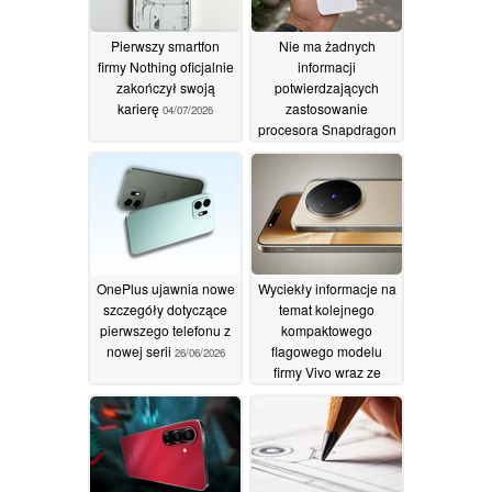
Pierwszy smartfon
Nie ma żadnych
firmy Nothing oficjalnie
informacji
zakończył swoją
potwierdzających
karierę
zastosowanie
04/07/2026
procesora Snapdragon
w nadchodzącym
modelu telefonu (4b)
30/06/2026
OnePlus ujawnia nowe
Wyciekły informacje na
szczegóły dotyczące
temat kolejnego
pierwszego telefonu z
kompaktowego
nowej serii
flagowego modelu
26/06/2026
firmy Vivo wraz ze
szczegółami
dotyczącymi aparatu
24/06/2026