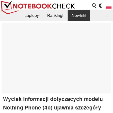
Laptopy
Rankingi
Nowinki
...
Biblioteka
Info
Szukajka recenzji
Wyciek informacji dotyczących modelu
Nothing Phone (4b) ujawnia szczegóły