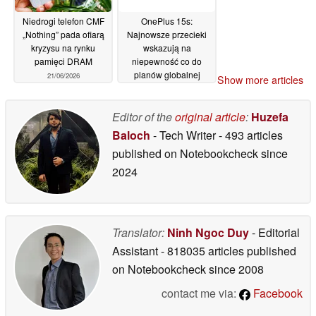
Niedrogi telefon CMF
OnePlus 15s:
„Nothing” pada ofiarą
Najnowsze przecieki
kryzysu na rynku
wskazują na
pamięci DRAM
niepewność co do
planów globalnej
21/06/2026
Show more articles
premiery
19/06/2026
Editor of the
original article
:
Huzefa
Baloch
- Tech Writer
- 493 articles
published on Notebookcheck
since
2024
Translator:
Ninh Ngoc Duy
- Editorial
Assistant
- 818035 articles published
on Notebookcheck
since 2008
contact me via:
Facebook