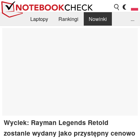
Laptopy
Rankingi
Nowinki
...
Biblioteka
Info
Szukajka recenzji
Wyciek: Rayman Legends Retold
zostanie wydany jako przystępny cenowo