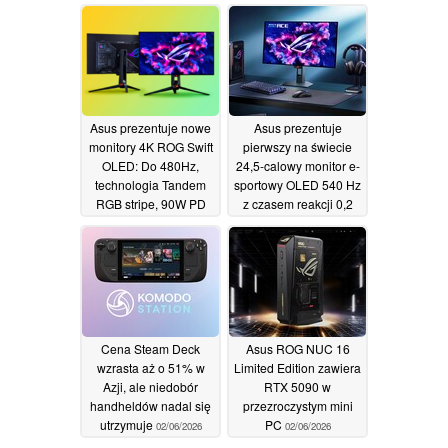
02/06/2026
Asus prezentuje nowe
Asus prezentuje
monitory 4K ROG Swift
pierwszy na świecie
OLED: Do 480Hz,
24,5-calowy monitor e-
technologia Tandem
sportowy OLED 540 Hz
RGB stripe, 90W PD
z czasem reakcji 0,2
ms
02/06/2026
02/06/2026
Cena Steam Deck
Asus ROG NUC 16
wzrasta aż o 51% w
Limited Edition zawiera
Azji, ale niedobór
RTX 5090 w
handheldów nadal się
przezroczystym mini
utrzymuje
PC
02/06/2026
02/06/2026