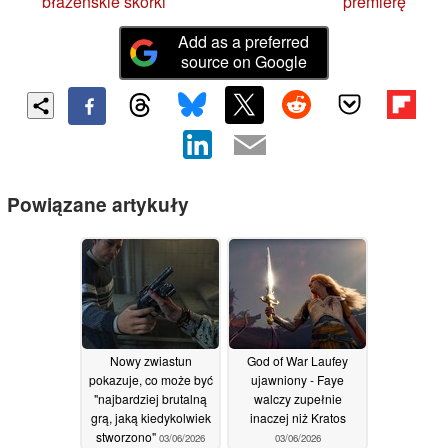
błazeńskie skórki
premierę
Add as a preferred
source on Google
Powiązane artykuły
Nowy zwiastun
God of War Laufey
pokazuje, co może być
ujawniony - Faye
"najbardziej brutalną
walczy zupełnie
grą, jaką kiedykolwiek
inaczej niż Kratos
stworzono"
03/06/2026
03/06/2026