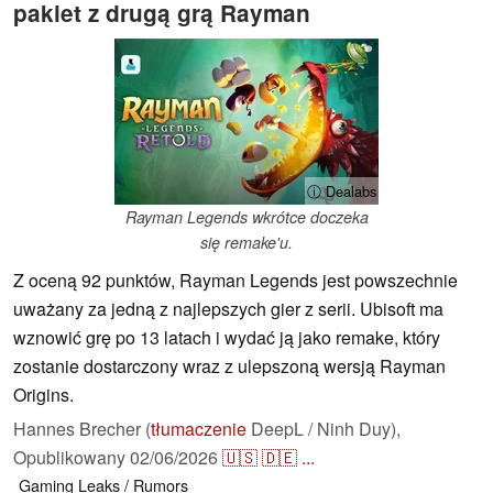
pakiet z drugą grą Rayman
ⓘ Dealabs
Rayman Legends wkrótce doczeka
się remake'u.
Z oceną 92 punktów, Rayman Legends jest powszechnie
uważany za jedną z najlepszych gier z serii. Ubisoft ma
wznowić grę po 13 latach i wydać ją jako remake, który
zostanie dostarczony wraz z ulepszoną wersją Rayman
Origins.
Hannes Brecher (
tłumaczenie
DeepL / Ninh Duy),
Opublikowany
02/06/2026
🇺🇸
🇩🇪
...
Gaming
Leaks / Rumors