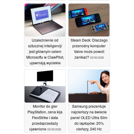
Uzależnienie od
Steam Deck: Dlaczego
sztucznej inteligencji
przenośny komputer
jest głównym celem
Valve może powoli
Microsoftu w ClawPilot,
zanikać?
02/06/2026
ujawniają wyciekłe
dokumenty
03/06/2026
Monitor do gier
Samsung prezentuje
PlayStation, cena kija
najcieńszy na świecie
FlexStrike i data
panel OLED Ultra Slim
przedsprzedaży
do laptopów: 20%
ujawnione
cieńszy, 240 Hz
02/06/2026