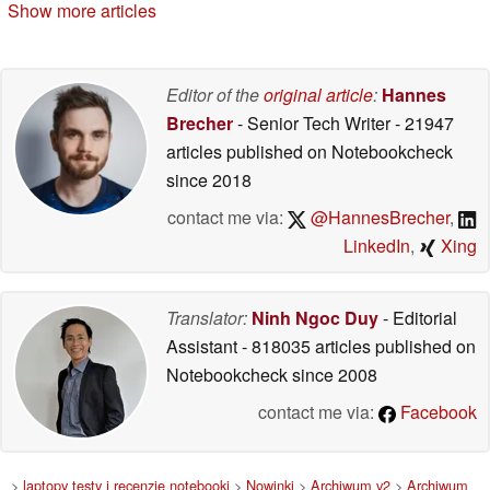
Show more articles
Editor of the
original article
:
Hannes
Brecher
- Senior Tech Writer
- 21947
articles published on Notebookcheck
since 2018
contact me via:
@HannesBrecher
,
LinkedIn
,
Xing
Translator:
Ninh Ngoc Duy
- Editorial
Assistant
- 818035 articles published on
Notebookcheck
since 2008
contact me via:
Facebook
>
laptopy testy i recenzje notebooki
>
Nowinki
>
Archiwum v2
>
Archiwum