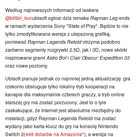
Według najnowszych informacji od leakera
@billbil_kun
ubisoft ogłosi dziś remake
Rayman Leg
ends
w ramach wydarzenia Sony "State of Play". Będzie to nie
tylko zmodyfikowana wersja z ulepszoną grafiką,
ponieważ
Rayman Legends Retold
otrzyma podobno
zarówno segmenty rozgrywki 2.5D, jak i 3D, nowe skórki
inspirowane grami
Astro Bot
i
Clair Obscur: Expedition 33
oraz nowe poziomy.
Ubisoft planuje jednak co najmniej jedną aktualizację: gra
rzekomo obsługuje tylko lokalny tryb kooperacji na
kanapie dla maksymalnie czterech graczy, a tryb online
starszej gry ma zostać porzucony. Jest to o tyle
zaskakujące, że Internet jest absolutnie niezbędny do
instalacji, gdyż Rayman Legends Retold ma zostać
wydany jako karta-klucz do gry na konsolę Nintendo
Switch 2
(449 dolarów na Amazonie
), a wersja na