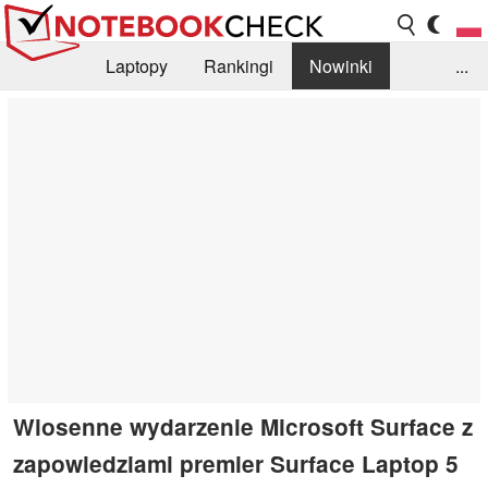
Laptopy
Rankingi
Nowinki
...
Biblioteka
Info
Szukajka recenzji
Wiosenne wydarzenie Microsoft Surface z
zapowiedziami premier Surface Laptop 5