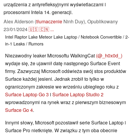
urządzenia z antyrefleksyjnymi wyświetlaczami i
procesorami Intela 14. generacji.
Alex Alderson (
tłumaczenie
Ninh Duy),
Opublikowany
23/01/2024
🇺🇸
🇨🇳
...
Intel
Raptor Lake
Meteor Lake
Laptop / Notebook
Convertible / 2-
in-1
Leaks / Rumors
Niezawodny leaker Microsoftu WalkingCat
(@_h0x0d_)
wydaje się, że ujawnił datę następnego Surface Event
firmy. Zazwyczaj Microsoft odświeża swój stos produktów
Surface każdej jesieni. Jednak zrobił to tylko w
ograniczonym zakresie we wrześniu ubiegłego roku z
Surface Laptop Go 3
i
Surface Laptop Studio 2
wprowadzonymi na rynek wraz z pierwszym biznesowym
Surface Go 4
.
Innymi słowy, Microsoft pozostawił serie Surface Laptop i
Surface Pro nietknięte. W związku z tym oba obecnie