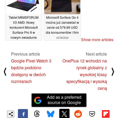
Tablet MINISFORUM
Microsoft Surface Go 4
V3 AMD: Nowy
można już zamawiać w
konkurent Microsoft
cenie od 579,99 USD
Surface Pro 9 w
dla konsumentów i firm
nowym zwiastunie
22/09/2023
Show more articles
wideo
31/10/2023
Previous article
Next article
Google Pixel Watch 3
OnePlus 12 wchodzi na
będzie podobno
rynek globalny z
⟨
⟩
dostępny w dwóch
wysokiej klasy
rozmiarach
specyfikacją i wysoką
ceną
Add as a preferred
source on Google