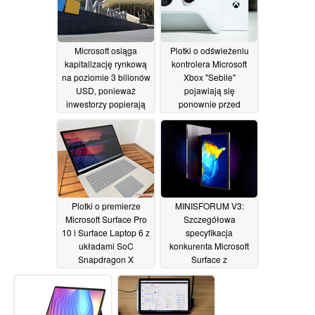
miejscach pracy VR
25/01/2024
Microsoft osiąga
Plotki o odświeżeniu
kapitalizację rynkową
kontrolera Microsoft
na poziomie 3 bilionów
Xbox "Sebile"
USD, ponieważ
pojawiają się
inwestorzy popierają
ponownie przed
sztuczną inteligencję
rzekomym
ogłoszeniem w maju
25/01/2024
25/01/2024
Plotki o premierze
MINISFORUM V3:
Microsoft Surface Pro
Szczegółowa
10 i Surface Laptop 6 z
specyfikacja
układami SoC
konkurenta Microsoft
Snapdragon X
Surface z
prawdopodobnym APU
23/01/2024
AMD Ryzen 7 8840U
04/01/2024