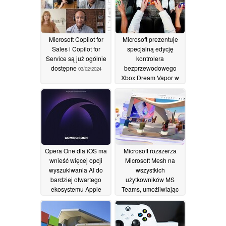
Microsoft Copilot for
Microsoft prezentuje
Sales i Copilot for
specjalną edycję
Service są już ogólnie
kontrolera
dostępne
bezprzewodowego
03/02/2024
Xbox Dream Vapor w
sześciu kolorach
01/02/2024
Opera One dla iOS ma
Microsoft rozszerza
wnieść więcej opcji
Microsoft Mesh na
wyszukiwania AI do
wszystkich
bardziej otwartego
użytkowników MS
ekosystemu Apple
Teams, umożliwiając
spotkania z
28/01/2024
wykorzystaniem
awatarów 3D w