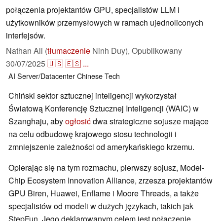
połączenia projektantów GPU, specjalistów LLM i
użytkowników przemysłowych w ramach ujednoliconych
interfejsów.
Nathan Ali (
tłumaczenie
Ninh Duy),
Opublikowany
30/07/2025
🇺🇸
🇪🇸
...
AI
Server/Datacenter
Chinese Tech
Chiński sektor sztucznej inteligencji wykorzystał
Światową Konferencję Sztucznej Inteligencji (WAIC) w
Szanghaju, aby
ogłosić
dwa strategiczne sojusze mające
na celu odbudowę krajowego stosu technologii i
zmniejszenie zależności od amerykańskiego krzemu.
Opierając się na tym rozmachu, pierwszy sojusz, Model-
Chip Ecosystem Innovation Alliance, zrzesza projektantów
GPU Biren, Huawei, Enflame i Moore Threads, a także
specjalistów od modeli w dużych językach, takich jak
StepFun. Jego deklarowanym celem jest połączenie