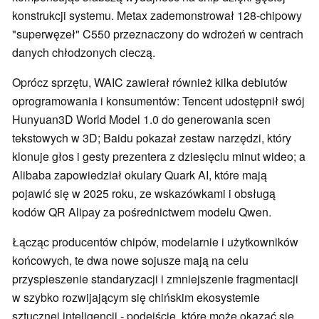
konstrukcji systemu. Metax zademonstrował 128-chipowy
"superwęzeł" C550 przeznaczony do wdrożeń w centrach
danych chłodzonych cieczą.
Oprócz sprzętu, WAIC zawierał również kilka debiutów
oprogramowania i konsumentów: Tencent udostępnił swój
Hunyuan3D World Model 1.0 do generowania scen
tekstowych w 3D; Baidu pokazał zestaw narzędzi, który
klonuje głos i gesty prezentera z dziesięciu minut wideo; a
Alibaba zapowiedział okulary Quark AI, które mają
pojawić się w 2025 roku, ze wskazówkami i obsługą
kodów QR Alipay za pośrednictwem modelu Qwen.
Łącząc producentów chipów, modelarnie i użytkowników
końcowych, te dwa nowe sojusze mają na celu
przyspieszenie standaryzacji i zmniejszenie fragmentacji
w szybko rozwijającym się chińskim ekosystemie
sztucznej inteligencji - podejście, które może okazać się