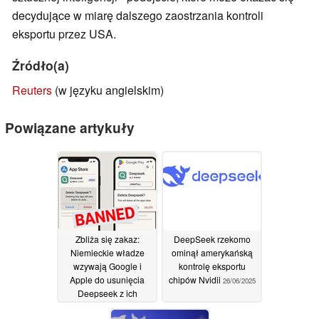
decydujące w miarę dalszego zaostrzania kontroli
eksportu przez USA.
Źródło(a)
Reuters
(w języku angielskim)
Powiązane artykuły
Zbliża się zakaz:
DeepSeek rzekomo
Niemieckie władze
ominął amerykańską
wzywają Google i
kontrolę eksportu
Apple do usunięcia
chipów Nvidii
26/06/2025
Deepseek z ich
sklepów z aplikacjami