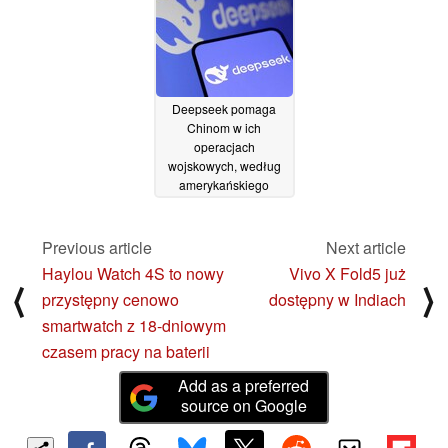
27/06/2025
Deepseek pomaga
Chinom w ich
operacjach
wojskowych, według
amerykańskiego
urzędnika
24/06/2025
Previous article
Next article
Haylou Watch 4S to nowy
Vivo X Fold5 już
⟨
⟩
przystępny cenowo
dostępny w Indiach
smartwatch z 18-dniowym
czasem pracy na baterii
Add as a preferred
source on Google