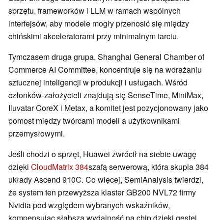
sprzętu, frameworków i LLM w ramach wspólnych
interfejsów, aby modele mogły przenosić się między
chińskimi akceleratorami przy minimalnym tarciu.
Tymczasem druga grupa, Shanghai General Chamber of
Commerce AI Committee, koncentruje się na wdrażaniu
sztucznej inteligencji w produkcji i usługach. Wśród
członków-założycieli znajdują się SenseTime, MiniMax,
Iluvatar CoreX i Metax, a komitet jest pozycjonowany jako
pomost między twórcami modeli a użytkownikami
przemysłowymi.
Jeśli chodzi o sprzęt, Huawei zwrócił na siebie uwagę
dzięki
CloudMatrix 384
szafą serwerową, która skupia 384
układy Ascend 910C. Co więcej, SemiAnalysis twierdzi,
że system ten przewyższa klaster GB200 NVL72 firmy
Nvidia pod względem wybranych wskaźników,
kompensując słabszą wydajność na chip dzięki gęstej