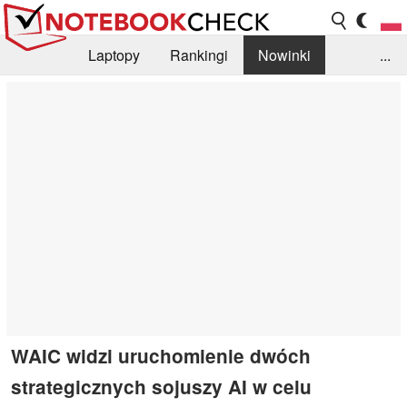
Laptopy
Rankingi
Nowinki
...
Biblioteka
Info
Szukajka recenzji
WAIC widzi uruchomienie dwóch
strategicznych sojuszy AI w celu