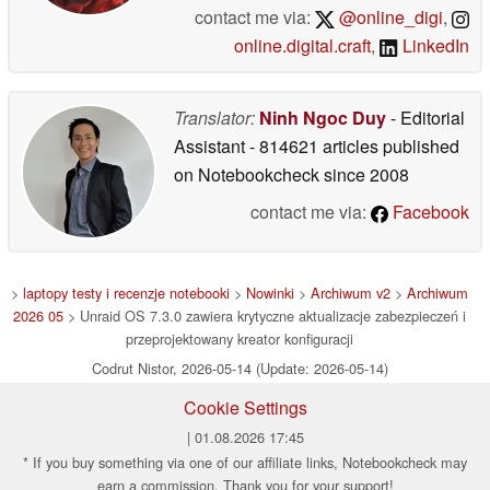
contact me via:
@online_digi
,
online.digital.craft
,
LinkedIn
Translator:
Ninh Ngoc Duy
- Editorial
Assistant
- 814621 articles published
on Notebookcheck
since 2008
contact me via:
Facebook
>
laptopy testy i recenzje notebooki
>
Nowinki
>
Archiwum v2
>
Archiwum
2026 05
> Unraid OS 7.3.0 zawiera krytyczne aktualizacje zabezpieczeń i
przeprojektowany kreator konfiguracji
Codrut Nistor, 2026-05-14 (Update: 2026-05-14)
Cookie Settings
| 01.08.2026 17:45
* If you buy something via one of our affiliate links, Notebookcheck may
earn a commission. Thank you for your support!