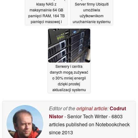
klasy NAS z
Server firmy Ubiquiti
maksymalnie 64 GB
umożliwia
pamięci RAM, 164 TB
użytkownikom
pamięci masowej i
uruchamianie systemu
obsługą GPU
UniFi OS na własnym
21/03/2026
sprzęcie z systemem
Windows, macOS lub
Linux
02/08/2025
Serwery i centra
danych mogą zużywać
o 30% mniej energii
dzięki prostej
aktualizacji systemu
Linux
28/01/2025
Editor of the
original article
:
Codrut
Nistor
- Senior Tech Writer
- 6803
articles published on Notebookcheck
since 2013