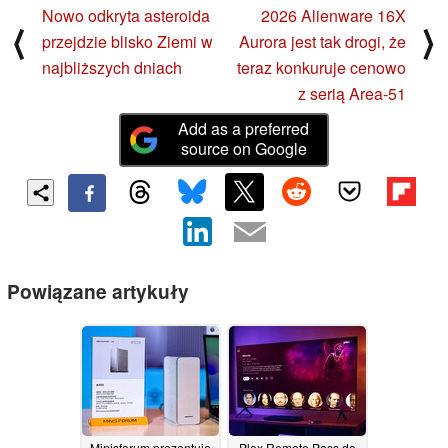
Nowo odkryta asteroida
2026 Alienware 16X
⟨
⟩
przejdzie blisko Ziemi w
Aurora jest tak drogi, że
najbliższych dniach
teraz konkuruje cenowo
z serią Area-51
Add as a preferred
source on Google
Powiązane artykuły
Minisforum prezentuje
Plex Remote Pass do