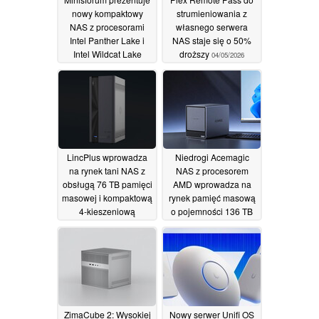
nowy kompaktowy
strumieniowania z
NAS z procesorami
własnego serwera
Intel Panther Lake i
NAS staje się o 50%
Intel Wildcat Lake
droższy
04/05/2026
09/05/2026
LincPlus wprowadza
Niedrogi Acemagic
na rynek tani NAS z
NAS z procesorem
obsługą 76 TB pamięci
AMD wprowadza na
masowej i kompaktową
rynek pamięć masową
4-kieszeniową
o pojemności 136 TB
konstrukcją
25/04/2026
05/04/2026
ZimaCube 2: Wysokiej
Nowy serwer Unifi OS