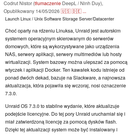
Codrut Nistor (
tłumaczenie
DeepL / Ninh Duy),
Opublikowany
14/05/2026
🇺🇸
🇩🇪
...
Launch
Linux / Unix
Software
Storage
Server/Datacenter
Choć oparty na rdzeniu Linuksa, Unraid jest autorskim
systemem operacyjnym skierowanym do serwerów
domowych, które są wykorzystywane jako urządzenia
NAS, serwery aplikacji, serwery multimediów lub hosty
wirtualizacji. System bazowy można ulepszać za pomocą
wtyczek i aplikacji Docker. Ten kawałek kodu istnieje od
ponad dwóch dekad, bazuje na Slackware, a najnowsza
aktualizacja, która pojawiła się wczoraj, nosi oznaczenie
7.3.0.
Unraid OS 7.3.0 to stabilne wydanie, które aktualizuje
podejście licencyjne. Do tej pory Unraid uruchamiał się i
miał zatwierdzoną licencję za pomocą dysków flash.
Dzięki tej aktualizacji system może być instalowany i