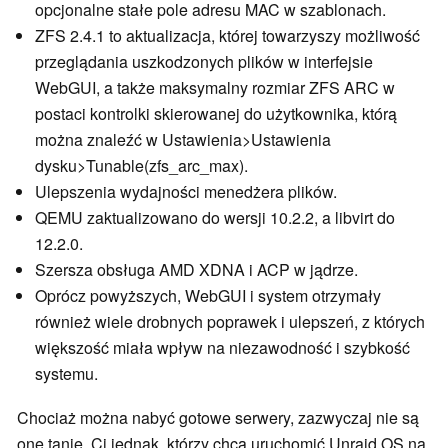
opcjonalne stałe pole adresu MAC w szablonach.
ZFS 2.4.1 to aktualizacja, której towarzyszy możliwość
przeglądania uszkodzonych plików w interfejsie
WebGUI, a także maksymalny rozmiar ZFS ARC w
postaci kontrolki skierowanej do użytkownika, którą
można znaleźć w Ustawienia>Ustawienia
dysku>Tunable(zfs_arc_max).
Ulepszenia wydajności menedżera plików.
QEMU zaktualizowano do wersji 10.2.2, a libvirt do
12.2.0.
Szersza obsługa AMD XDNA i ACP w jądrze.
Oprócz powyższych, WebGUI i system otrzymały
również wiele drobnych poprawek i ulepszeń, z których
większość miała wpływ na niezawodność i szybkość
systemu.
Chociaż można nabyć gotowe serwery, zazwyczaj nie są
one tanie. Ci jednak, którzy chcą uruchomić Unraid OS na