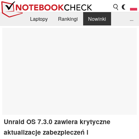
Laptopy
Rankingi
Nowinki
...
Biblioteka
Info
Szukajka recenzji
Unraid OS 7.3.0 zawiera krytyczne
aktualizacje zabezpieczeń i