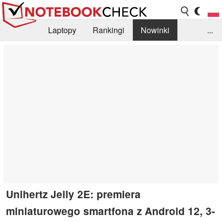
Laptopy
Rankingi
Nowinki
...
Biblioteka
Info
Szukajka recenzji
Unihertz Jelly 2E: premiera
miniaturowego smartfona z Android 12, 3-