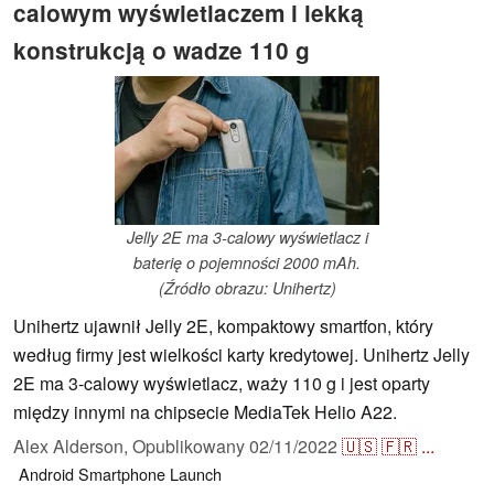
calowym wyświetlaczem i lekką
konstrukcją o wadze 110 g
Jelly 2E ma 3-calowy wyświetlacz i
baterię o pojemności 2000 mAh.
(Źródło obrazu: Unihertz)
Unihertz ujawnił Jelly 2E, kompaktowy smartfon, który
według firmy jest wielkości karty kredytowej. Unihertz Jelly
2E ma 3-calowy wyświetlacz, waży 110 g i jest oparty
między innymi na chipsecie MediaTek Helio A22.
Alex Alderson,
Opublikowany
02/11/2022
🇺🇸
🇫🇷
...
Android
Smartphone
Launch