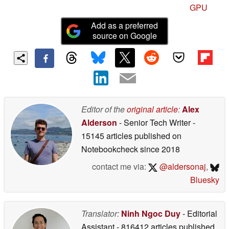
GPU
Add as a preferred
source on Google
Editor of the
original article
:
Alex
Alderson
- Senior Tech Writer
-
15145 articles published on
Notebookcheck
since 2018
contact me via:
@aldersonaj
,
Bluesky
Translator:
Ninh Ngoc Duy
- Editorial
Assistant
- 816412 articles published