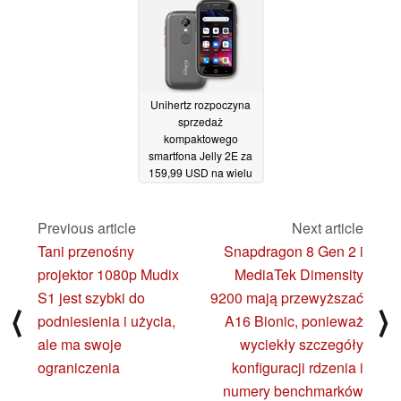
Unihertz rozpoczyna
sprzedaż
kompaktowego
smartfona Jelly 2E za
159,99 USD na wielu
rynkach
25/11/2022
Previous article
Next article
Tani przenośny
Snapdragon 8 Gen 2 i
projektor 1080p Mudix
MediaTek Dimensity
S1 jest szybki do
9200 mają przewyższać
⟨
⟩
podniesienia i użycia,
A16 Bionic, ponieważ
ale ma swoje
wyciekły szczegóły
ograniczenia
konfiguracji rdzenia i
numery benchmarków