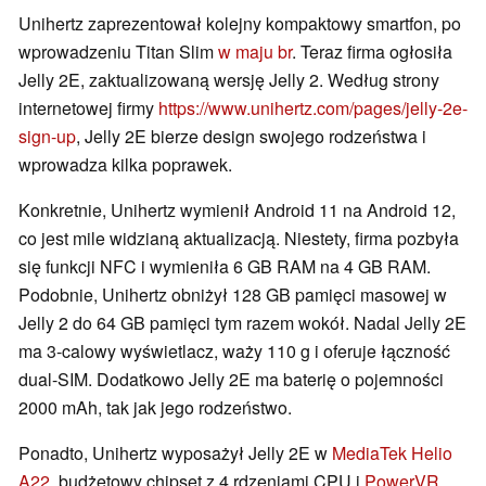
Unihertz zaprezentował kolejny kompaktowy smartfon, po
wprowadzeniu Titan Slim
w maju br
. Teraz firma ogłosiła
Jelly 2E, zaktualizowaną wersję Jelly 2. Według strony
internetowej firmy
https://www.unihertz.com/pages/jelly-2e-
sign-up
, Jelly 2E bierze design swojego rodzeństwa i
wprowadza kilka poprawek.
Konkretnie, Unihertz wymienił Android 11 na Android 12,
co jest mile widzianą aktualizacją. Niestety, firma pozbyła
się funkcji NFC i wymieniła 6 GB RAM na 4 GB RAM.
Podobnie, Unihertz obniżył 128 GB pamięci masowej w
Jelly 2 do 64 GB pamięci tym razem wokół. Nadal Jelly 2E
ma 3-calowy wyświetlacz, waży 110 g i oferuje łączność
dual-SIM. Dodatkowo Jelly 2E ma baterię o pojemności
2000 mAh, tak jak jego rodzeństwo.
Ponadto, Unihertz wyposażył Jelly 2E w
MediaTek Helio
A22
, budżetowy chipset z 4 rdzeniami CPU i
PowerVR