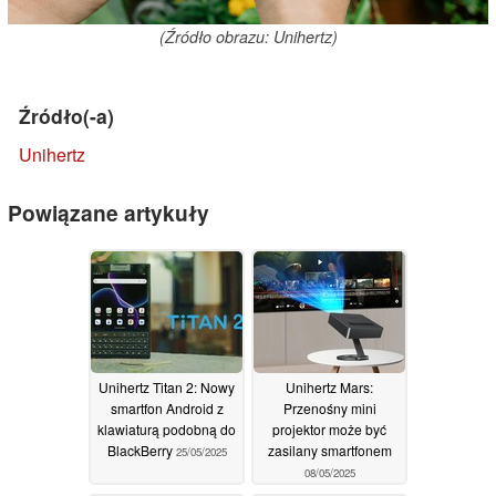
(Źródło obrazu: Unihertz)
Źródło(-a)
Unihertz
Powiązane artykuły
Unihertz Titan 2: Nowy
Unihertz Mars:
smartfon Android z
Przenośny mini
klawiaturą podobną do
projektor może być
BlackBerry
zasilany smartfonem
25/05/2025
08/05/2025