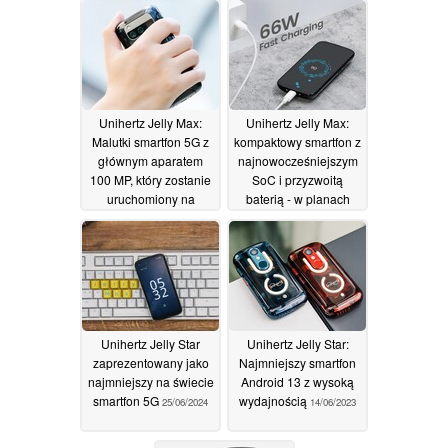
Unihertz Jelly Max:
Unihertz Jelly Max:
Malutki smartfon 5G z
kompaktowy smartfon z
głównym aparatem
najnowocześniejszym
100 MP, który zostanie
SoC i przyzwoitą
uruchomiony na
baterią - w planach
Kickstarterze z 40%
nowy model z
rabatem
klawiaturą
11/07/2024
06/07/2024
Unihertz Jelly Star
Unihertz Jelly Star:
zaprezentowany jako
Najmniejszy smartfon
najmniejszy na świecie
Android 13 z wysoką
smartfon 5G
wydajnością
25/06/2024
14/06/2023