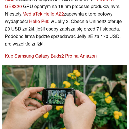
GE8320
GPU opartym na 16 nm procesie produkcyjnym.
Niestety.
MediaTek Helio A22
zapewnia około połowy
wydajności
Helio P60
w Jelly 2. Obecnie Unihertz oferuje
20 USD zniżki, jeśli osoby zapiszą się przed 7 listopada.
Podobno firma będzie sprzedawać Jelly 2E za 170 USD,
pre wszelkie zniżki.
Kup Samsung Galaxy Buds2 Pro na Amazon