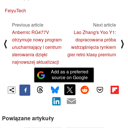
FeiyuTech
Previous article
Next article
Anbernic RG477V
Lao Zhang's Yoo Y1:
otrzymuje nowy program
dopracowana próba
⟨
⟩
uruchamiający i centrum
wstrząśnięcia rynkiem
sterowania dzięki
gier retro klasy premium
najnowszej aktualizacji
Add as a preferred
source on Google
Powiązane artykuły