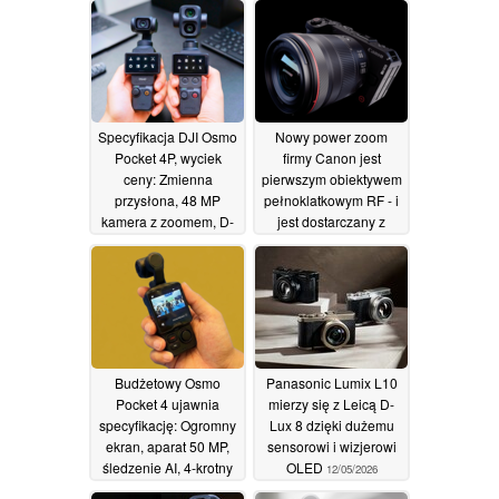
Specyfikacja DJI Osmo
Nowy power zoom
Pocket 4P, wyciek
firmy Canon jest
ceny: Zmienna
pierwszym obiektywem
przysłona, 48 MP
pełnoklatkowym RF - i
kamera z zoomem, D-
jest dostarczany z
Log 2
nową kamerą R6 V
17/05/2026
14/05/2026
Budżetowy Osmo
Panasonic Lumix L10
Pocket 4 ujawnia
mierzy się z Leicą D-
specyfikację: Ogromny
Lux 8 dzięki dużemu
ekran, aparat 50 MP,
sensorowi i wizjerowi
śledzenie AI, 4-krotny
OLED
12/05/2026
zoom, 64 GB pamięci