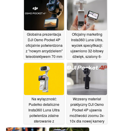
13/05/2026
Globalna prezentacja
Oficjalny marketing
DJI Osmo Pocket 4P
Insta360 Luna Ultra,
oficjalnie potwierdzona
wyciek specyfikacji:
z "nowym arcydziełem"
ujawniono 32-bitowy
teleobiektywem 70 mm
dźwięk, szalony 6-
krotny zoom optyczny,
11/05/2026
12-krotny zoom
bezstratny
10/05/2026
Na wyłączność:
Wczesny materiał
Pudełko detaliczne
praktyczny DJI Osmo
Insta360 Luna Ultra
Pocket 4P ujawnia
potwierdza zdalne
możliwości zoomu 3x-
sterowanie z
10x dla nowej kamery
wyświetlaczem OLED,
do vlogowania z