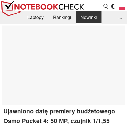
Laptopy
Rankingi
Nowinki
...
Biblioteka
Info
Szukajka recenzji
Ujawniono datę premiery budżetowego
Osmo Pocket 4: 50 MP, czujnik 1/1,55