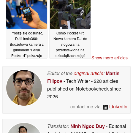
wideo 8K - proszę nie
rozpakowanym
mówić DJI
zestawem Creator
09/05/2026
Combo
08/05/2026
Proszę się odsunąć,
Osmo Pocket 4P:
DJI i Insta360:
Nowa kamera DJI do
Budżetowa kamera z
vlogowania
gimbalem "Feiyu
przedstawiona na
Pocket 4" pokazuje
dziesiątkach zdjęć
Show more articles
innowacyjny design
przed premierą
05/05/2026
27/04/2026
Editor of the
original article
:
Martin
Filipov
- Tech Writer
- 228 articles
published on Notebookcheck
since
2026
contact me via:
LinkedIn
Translator:
Ninh Ngoc Duy
- Editorial