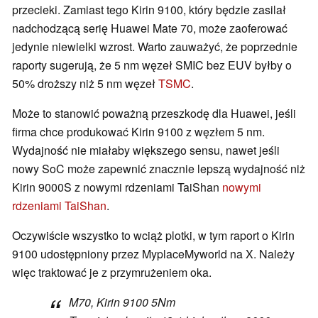
przecieki. Zamiast tego Kirin 9100, który będzie zasilał
nadchodzącą serię Huawei Mate 70, może zaoferować
jedynie niewielki wzrost. Warto zauważyć, że poprzednie
raporty sugerują, że 5 nm węzeł SMIC bez EUV byłby o
50% droższy niż 5 nm węzeł
TSMC
.
Może to stanowić poważną przeszkodę dla Huawei, jeśli
firma chce produkować Kirin 9100 z węzłem 5 nm.
Wydajność nie miałaby większego sensu, nawet jeśli
nowy SoC może zapewnić znacznie lepszą wydajność niż
Kirin 9000S z nowymi rdzeniami TaiShan
nowymi
rdzeniami TaiShan
.
Oczywiście wszystko to wciąż plotki, w tym raport o Kirin
9100 udostępniony przez MyplaceMyworld na X. Należy
więc traktować je z przymrużeniem oka.
M70, Kirin 9100 5Nm