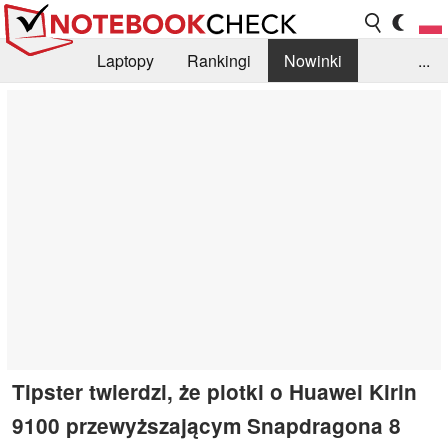
Laptopy
Rankingi
Nowinki
...
Biblioteka
Info
Szukajka recenzji
Tipster twierdzi, że plotki o Huawei Kirin
9100 przewyższającym Snapdragona 8