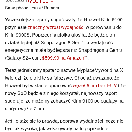
18/07/2024
🇺🇸
🇫🇷
...
Smartphone
Leaks / Rumors
Wcześniejsze raporty sugerowały, że Huawei Kirin 9100
przyniesie
znaczny wzrost wydajności
w porównaniu do
Kirin 9000S. Poprzednia plotka głosiła, że będzie on
działał lepiej niż Snapdragon 8 Gen 1, a wydajność
energetyczna miała być lepsza niż Snapdragon 8 Gen 3
(Galaxy S24 curr.
$599.99 na Amazon
).
Teraz jednak inny tipster o nazwie MyplaceMyworld na X
twierdzi, że plotki te są fałszywe. Chociaż uważano, że
Huawei był w stanie opracować
węzeł 5 nm bez EUV
i że
nowy SoC będzie z niego korzystał, najnowszy raport
sugeruje, że możemy zobaczyć Kirin 9100 polegający na
starym węźle 7 nm.
Jeśli okaże się to prawdą, poprawa wydajności może nie
być tak wysoka, jak wskazywały na to poprzednie