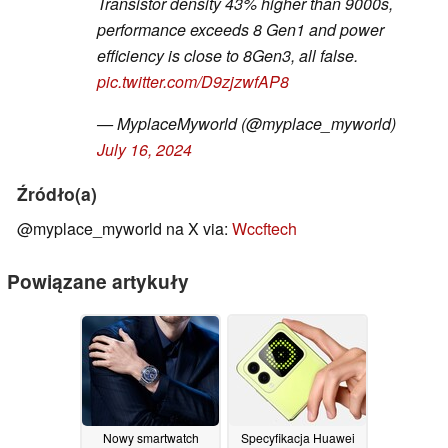
Transistor density 43% higher than 9000s,
performance exceeds 8 Gen1 and power
efficiency is close to 8Gen3, all false.
pic.twitter.com/D9zjzwfAP8
— MyplaceMyworld (@myplace_myworld)
July 16, 2024
Źródło(a)
@myplace_myworld na X via:
Wccftech
Powiązane artykuły
Nowy smartwatch
Specyfikacja Huawei