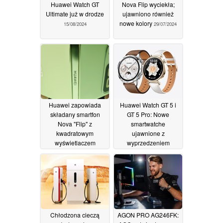
Huawei Watch GT
Nova Flip wyciekła;
Ultimate już w drodze
ujawniono również
nowe kolory
15/08/2024
29/07/2024
Huawei zapowiada
Huawei Watch GT 5 i
składany smartfon
GT 5 Pro: Nowe
Nova "Flip" z
smartwatche
kwadratowym
ujawnione z
wyświetlaczem
wyprzedzeniem
zewnętrznym
29/07/2024
28/07/2024
Chłodzona cieczą
AGON PRO AG246FK: