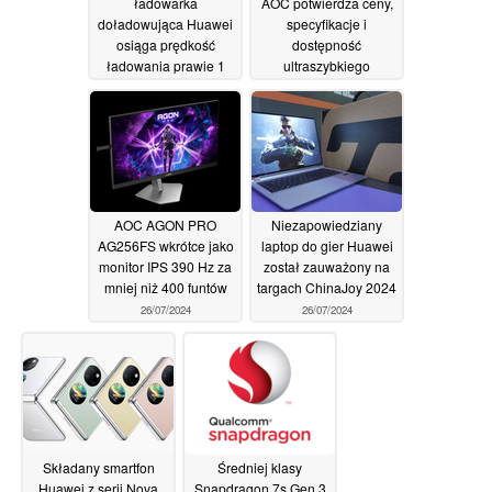
ładowarka
AOC potwierdza ceny,
doładowująca Huawei
specyfikacje i
osiąga prędkość
dostępność
ładowania prawie 1
ultraszybkiego
sekundy na kilometr w
monitora eSportowego
testach ekstremalnego
26/07/2024
ciepła
27/07/2024
AOC AGON PRO
Niezapowiedziany
AG256FS wkrótce jako
laptop do gier Huawei
monitor IPS 390 Hz za
został zauważony na
mniej niż 400 funtów
targach ChinaJoy 2024
26/07/2024
26/07/2024
Składany smartfon
Średniej klasy
Huawei z serii Nova
Snapdragon 7s Gen 3