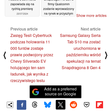
zapowiada się na
firmy Qualcomm
rychłą premierę
zostanie wprowadzony
na rynek w przyszłym
23/07/2024
Show more articles
miesiącu; Redmi,
Realme, Vivo i
Motorola
Previous article
Next article
prawdopodobnie będą
Zasięg Tesli Cybertruck
Samsung Galaxy Seria
pierwszymi
podczas holowania 11
Tab S10 ma zostać
producentami OEM
wyposażonymi w ten
000 funtów zostaje
uruchomiona w
układ
⟨
⟩
23/07/2024
prawie podwojony przez
październiku wśród
Chevy Silverado EV
spekulacji na temat
holującego ten sam
Snapdragona 8 Gen 4
ładunek, jak wynika z
rzeczywistego testu
Add as a preferred
source on Google