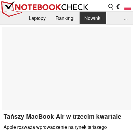
Laptopy
Rankingi
Nowinki
...
Biblioteka
Info
Szukajka recenzji
Tańszy MacBook Air w trzecim kwartale
Apple rozważa wprowadzenie na rynek tańszego