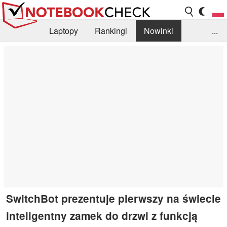
Laptopy
Rankingi
Nowinki
...
Biblioteka
Info
Szukajka recenzji
SwitchBot prezentuje pierwszy na świecie
inteligentny zamek do drzwi z funkcją