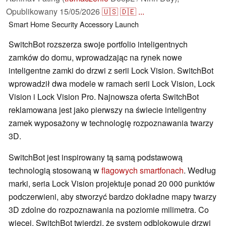
Opublikowany
15/05/2026
🇺🇸
🇩🇪
...
Smart Home
Security
Accessory
Launch
SwitchBot rozszerza swoje portfolio inteligentnych
zamków do domu, wprowadzając na rynek nowe
inteligentne zamki do drzwi z serii Lock Vision. SwitchBot
wprowadził dwa modele w ramach serii Lock Vision, Lock
Vision i Lock Vision Pro. Najnowsza oferta SwitchBot
reklamowana jest jako pierwszy na świecie inteligentny
zamek wyposażony w technologię rozpoznawania twarzy
3D.
SwitchBot jest inspirowany tą samą podstawową
technologią stosowaną w
flagowych smartfonach
. Według
marki, seria Lock Vision projektuje ponad 20 000 punktów
podczerwieni, aby stworzyć bardzo dokładne mapy twarzy
3D zdolne do rozpoznawania na poziomie milimetra. Co
więcej, SwitchBot twierdzi, że system odblokowuje drzwi