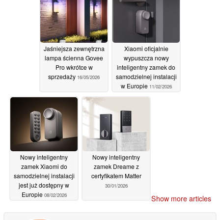
Jaśniejsza zewnętrzna
Xiaomi oficjalnie
lampa ścienna Govee
wypuszcza nowy
Pro wkrótce w
inteligentny zamek do
sprzedaży
samodzielnej instalacji
16/05/2026
w Europie
11/02/2026
Nowy inteligentny
Nowy inteligentny
zamek Xiaomi do
zamek Dreame z
samodzielnej instalacji
certyfikatem Matter
jest już dostępny w
30/01/2026
Europie
08/02/2026
Show more articles