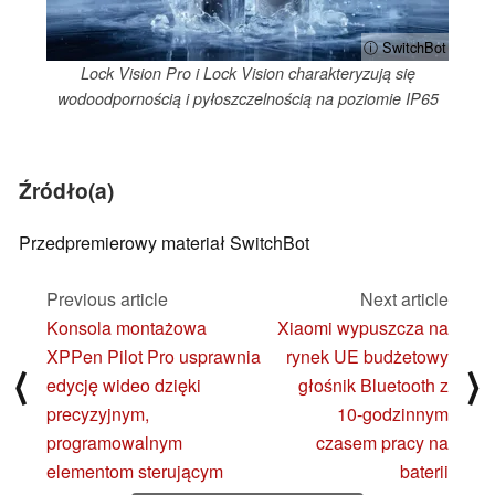
ⓘ SwitchBot
Lock Vision Pro i Lock Vision charakteryzują się
wodoodpornością i pyłoszczelnością na poziomie IP65
Źródło(a)
Przedpremierowy materiał SwitchBot
Previous article
Next article
Konsola montażowa
Xiaomi wypuszcza na
XPPen Pilot Pro usprawnia
rynek UE budżetowy
⟨
⟩
edycję wideo dzięki
głośnik Bluetooth z
precyzyjnym,
10-godzinnym
programowalnym
czasem pracy na
elementom sterującym
baterii