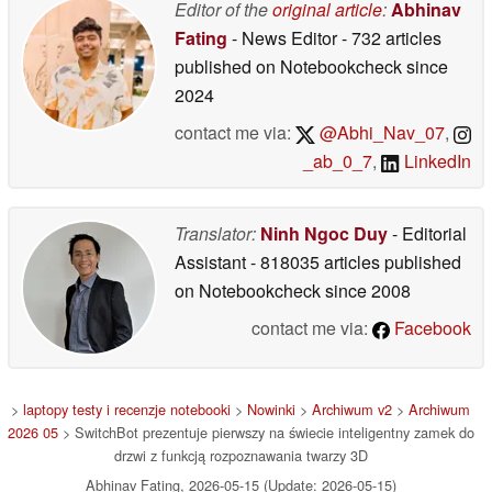
Editor of the
original article
:
Abhinav
Fating
- News Editor
- 732 articles
published on Notebookcheck
since
2024
contact me via:
@Abhi_Nav_07
,
_ab_0_7
,
LinkedIn
Translator:
Ninh Ngoc Duy
- Editorial
Assistant
- 818035 articles published
on Notebookcheck
since 2008
contact me via:
Facebook
>
laptopy testy i recenzje notebooki
>
Nowinki
>
Archiwum v2
>
Archiwum
2026 05
> SwitchBot prezentuje pierwszy na świecie inteligentny zamek do
drzwi z funkcją rozpoznawania twarzy 3D
Abhinav Fating, 2026-05-15 (Update: 2026-05-15)