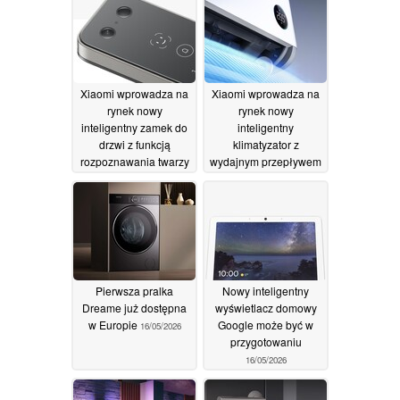
03/06/2026
Xiaomi wprowadza na
Xiaomi wprowadza na
rynek nowy
rynek nowy
inteligentny zamek do
inteligentny
drzwi z funkcją
klimatyzator z
rozpoznawania twarzy
wydajnym przepływem
powietrza
16/05/2026
16/05/2026
Pierwsza pralka
Nowy inteligentny
Dreame już dostępna
wyświetlacz domowy
w Europie
Google może być w
16/05/2026
przygotowaniu
16/05/2026