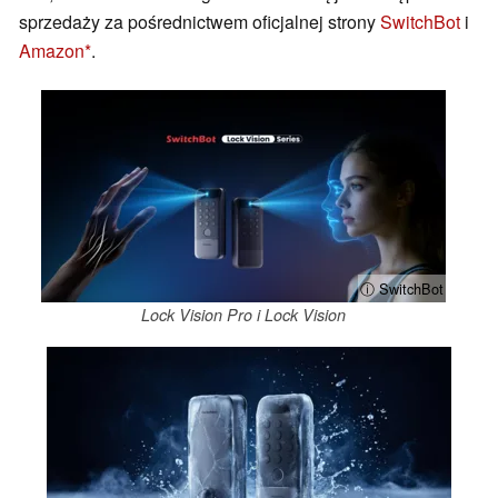
sprzedaży za pośrednictwem oficjalnej strony
SwitchBot
i
Amazon
.
ⓘ SwitchBot
Lock Vision Pro i Lock Vision