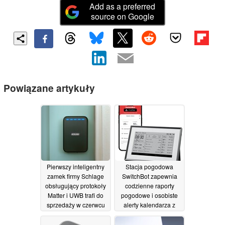
Add as a preferred
source on Google
Powiązane artykuły
Pierwszy inteligentny
Stacja pogodowa
zamek firmy Schlage
SwitchBot zapewnia
obsługujący protokoły
codzienne raporty
Matter i UWB trafi do
pogodowe i osobiste
sprzedaży w czerwcu
alerty kalendarza z
tego roku w cenie 399
inteligentnym
dolarów
sterowaniem domem
17/06/2026