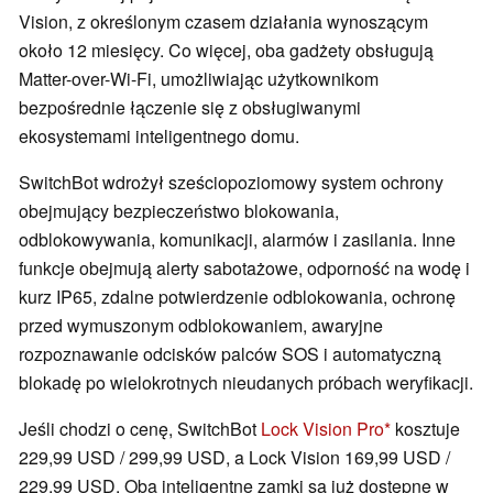
Vision, z określonym czasem działania wynoszącym
około 12 miesięcy. Co więcej, oba gadżety obsługują
Matter-over-Wi-Fi, umożliwiając użytkownikom
bezpośrednie łączenie się z obsługiwanymi
ekosystemami inteligentnego domu.
SwitchBot wdrożył sześciopoziomowy system ochrony
obejmujący bezpieczeństwo blokowania,
odblokowywania, komunikacji, alarmów i zasilania. Inne
funkcje obejmują alerty sabotażowe, odporność na wodę i
kurz IP65, zdalne potwierdzenie odblokowania, ochronę
przed wymuszonym odblokowaniem, awaryjne
rozpoznawanie odcisków palców SOS i automatyczną
blokadę po wielokrotnych nieudanych próbach weryfikacji.
Jeśli chodzi o cenę, SwitchBot
Lock Vision Pro
kosztuje
229,99 USD / 299,99 USD, a Lock Vision 169,99 USD /
229,99 USD. Oba inteligentne zamki są już dostępne w