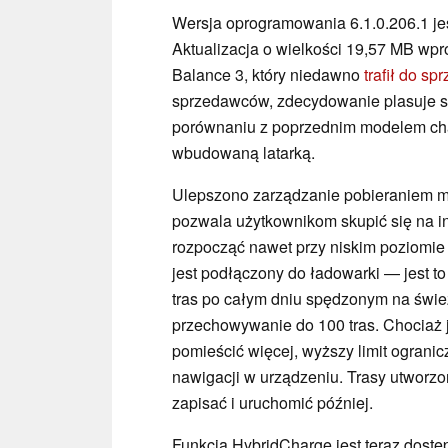
Wersja oprogramowania 6.1.0.206.1 je
Aktualizacja o wielkości 19,57 MB wp
Balance 3, który niedawno
trafił do s
sprzedawców, zdecydowanie plasuje s
porównaniu z poprzednim modelem cha
wbudowaną latarką.
Ulepszono zarządzanie pobieraniem m
pozwala użytkownikom skupić się na i
rozpocząć nawet przy niskim poziomie
jest podłączony do ładowarki — jest 
tras po całym dniu spędzonym na świe
przechowywanie do 100 tras. Chocia
pomieścić więcej, wyższy limit ograni
nawigacji w urządzeniu. Trasy utworz
zapisać i uruchomić później.
Funkcja HybridCharge jest teraz dostę