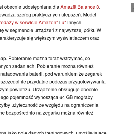
st obecnie udostępniana dla
Amazfit Balance 3
.
rowadza szereg praktycznych ulepszeń. Model
przedaży w serwisie Amazon
i
u
innych
ię w segmencie urządzeń z najwyższej półki. W
rakteryzuje się większym wyświetlaczem oraz
ap. Pobieranie można teraz wstrzymać, co
nnych zadaniach. Pobieranie można również
 naładowania baterii, pod warunkiem że zegarek
to szczególnie przydatne podczas przygotowywania
żym powietrzu. Urządzenie obsługuje obecnie
ż jego pojemność wynosząca 64 GB mogłaby
czyłby użyteczność ze względu na ograniczenia
one bezpośrednio na zegarku można również
pna jako pole danych treningowych, umożliwiające