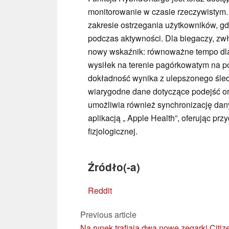
monitorowanie w czasie rzeczywistym.
zakresie ostrzegania użytkowników, g
podczas aktywności. Dla biegaczy, zw
nowy wskaźnik: równoważne tempo dla 
wysiłek na terenie pagórkowatym na po
dokładność wynika z ulepszonego śled
wiarygodne dane dotyczące podejść ora
umożliwia również synchronizację dan
aplikacją „ Apple Health”, oferując prz
fizjologicznej.
Źródło(-a)
Reddit
Previous article
Na rynek trafiają dwa nowe zegarki Citiz