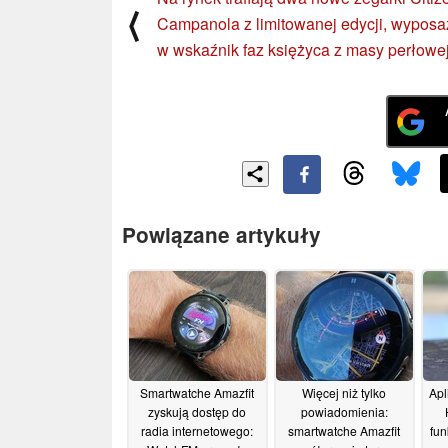
⟨
Campanola z limitowanej edycji, wypos
w wskaźnik faz księżyca z masy perłowe
Powiązane artykuły
Smartwatche Amazfit
Więcej niż tylko
Apl
zyskują dostęp do
powiadomienia:
radia internetowego:
smartwatche Amazfit
fun