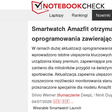
Laptopy
Rankingi
Nowinki
Smartwatch Amazfit otrzyma
oprogramowania zawierając
W ramach dużej aktualizacji oprogramowani
wprowadzono istotne ulepszenia kluczowych 
urządzenia klasy premium, zapewniające pr
zarówno dla miłośników przygód na świeżym p
sportowców. Aktualizacja zapewnia ulepszon
rozszerzone możliwości monitorowania stanu
przeznaczone specjalnie dla modelu Amazfit
Silvio Werner (
tłumaczenie
DeepL / Ninh Duy
04/07/2026
🇺🇸
🇩🇪
...
Wearable
Smartwatch
Launch