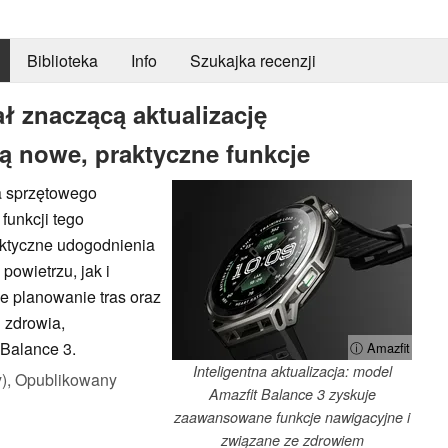
Biblioteka
Info
Szukajka recenzji
ł znaczącą aktualizację
ą nowe, praktyczne funkcje
a sprzętowego
funkcji tego
aktyczne udogodnienia
owietrzu, jak i
e planowanie tras oraz
 zdrowia,
 Balance 3.
ⓘ Amazfit
Inteligentna aktualizacja: model
),
Opublikowany
Amazfit Balance 3 zyskuje
zaawansowane funkcje nawigacyjne i
związane ze zdrowiem