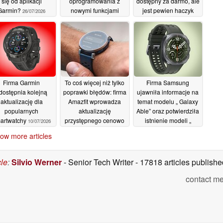
się od aplikacji
oprogramowania z
dostępny za darmo, ale
Garmin?
nowymi funkcjami
jest pewien haczyk
26/07/2026
23/07/2026
15/07/2026
Firma Garmin
To coś więcej niż tylko
Firma Samsung
dostępnia kolejną
poprawki błędów: firma
ujawniła informacje na
aktualizację dla
Amazfit wprowadza
temat modelu „ Galaxy
popularnych
aktualizację
Able” oraz potwierdziła
artwatchy
przystępnego cenowo
istnienie modeli „
10/07/2026
smartwatcha,
Galaxy Watch9” i „
ow more articles
wzbogacając go o
Galaxy Watch Ultra2”
nowe, zaawansowane
07/07/2026
funkcje
07/07/2026
cle
:
Silvio Werner
- Senior Tech Writer
- 17818 articles publis
contact me