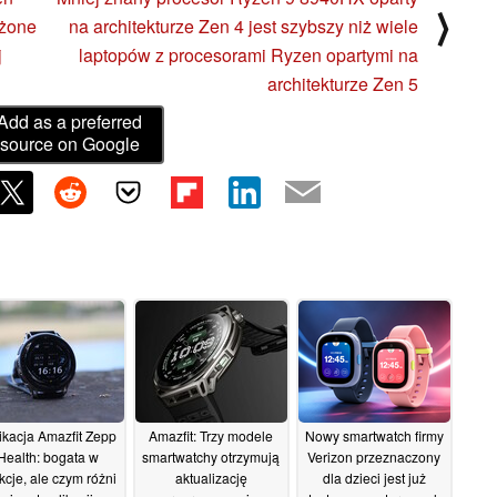
⟩
ażone
na architekturze Zen 4 jest szybszy niż wiele
j
laptopów z procesorami Ryzen opartymi na
architekturze Zen 5
Add as a preferred
source on Google
ikacja Amazfit Zepp
Amazfit: Trzy modele
Nowy smartwatch firmy
Health: bogata w
smartwatchy otrzymują
Verizon przeznaczony
kcje, ale czym różni
aktualizację
dla dzieci jest już