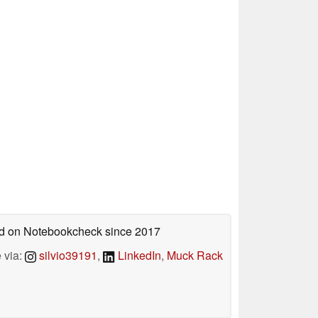
hed on Notebookcheck
since 2017
 via:
silvio39191
,
LinkedIn
,
Muck Rack