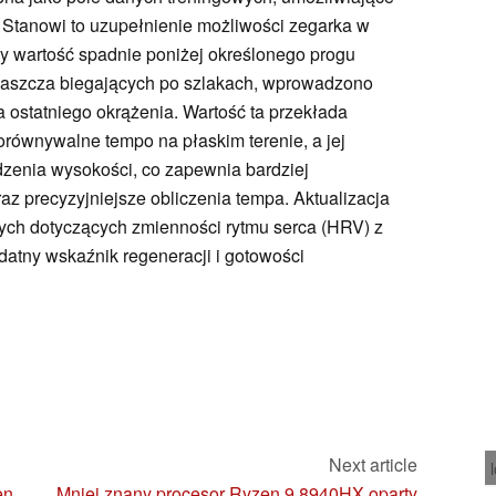
 Stanowi to uzupełnienie możliwości zegarka w
dy wartość spadnie poniżej określonego progu
łaszcza biegających po szlakach, wprowadzono
ostatniego okrążenia. Wartość ta przekłada
równywalne tempo na płaskim terenie, a jej
zenia wysokości, co zapewnia bardziej
z precyzyjniejsze obliczenia tempa. Aktualizacja
ych dotyczących zmienności rytmu serca (HRV) z
ydatny wskaźnik regeneracji i gotowości
Next article
en
Mniej znany procesor Ryzen 9 8940HX oparty