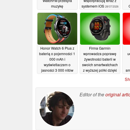
WatchFM przesyła
współpracują teraz z
muzykę
systemem iOS
28/07/2026
„bezpośrednio” do
zegarka
31/07/2026
Honor Watch 6 Plus z
Firma Garmin
baterią o pojemności 1
wprowadza poprawę
u
000 mAh i
żywotności baterii w
wyświetlaczem o
swoich smartwatchach
jasności 3 000 nitów
z wyższej półki dzięki
sm
doczekał się edycji
nowej aktualizacji
Sh
specjalnej
11/07/2026
10/07/2026
Editor of the
original arti