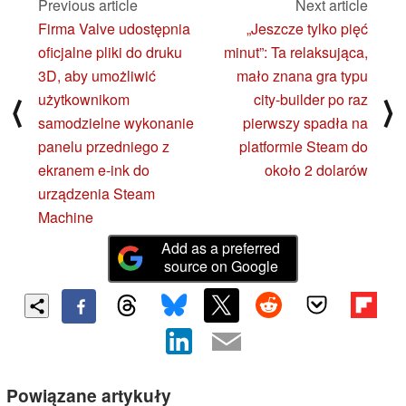
Previous article
Next article
Firma Valve udostępnia
„Jeszcze tylko pięć
oficjalne pliki do druku
minut”: Ta relaksująca,
3D, aby umożliwić
mało znana gra typu
użytkownikom
city-builder po raz
⟨
⟩
samodzielne wykonanie
pierwszy spadła na
panelu przedniego z
platformie Steam do
ekranem e-ink do
około 2 dolarów
urządzenia Steam
Machine
Add as a preferred
source on Google
Powiązane artykuły