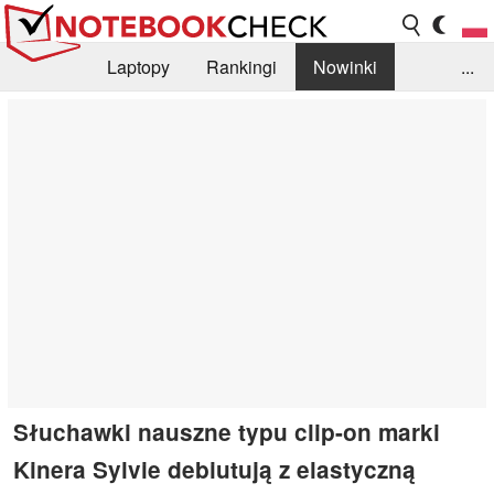
Laptopy
Rankingi
Nowinki
...
Biblioteka
Info
Szukajka recenzji
Słuchawki nauszne typu clip-on marki
Kinera Sylvie debiutują z elastyczną