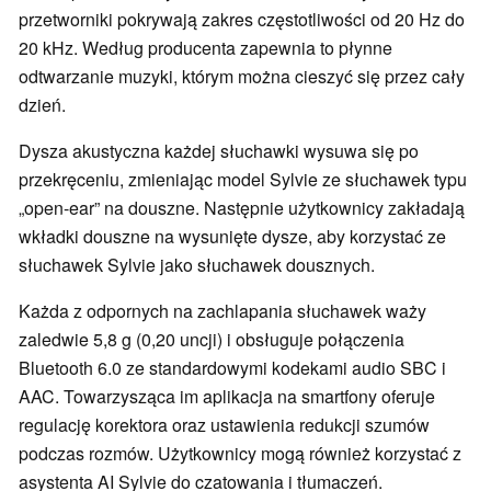
przetworniki pokrywają zakres częstotliwości od 20 Hz do
20 kHz. Według producenta zapewnia to płynne
odtwarzanie muzyki, którym można cieszyć się przez cały
dzień.
Dysza akustyczna każdej słuchawki wysuwa się po
przekręceniu, zmieniając model Sylvie ze słuchawek typu
„open-ear” na douszne. Następnie użytkownicy zakładają
wkładki douszne na wysunięte dysze, aby korzystać ze
słuchawek Sylvie jako słuchawek dousznych.
Każda z odpornych na zachlapania słuchawek waży
zaledwie 5,8 g (0,20 uncji) i obsługuje połączenia
Bluetooth 6.0 ze standardowymi kodekami audio SBC i
AAC. Towarzysząca im aplikacja na smartfony oferuje
regulację korektora oraz ustawienia redukcji szumów
podczas rozmów. Użytkownicy mogą również korzystać z
asystenta AI Sylvie do czatowania i tłumaczeń.