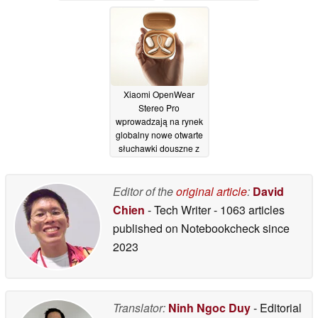
słyszenia
05/11/2025
Xiaomi OpenWear
Stereo Pro
wprowadzają na rynek
globalny nowe otwarte
słuchawki douszne z
dźwiękiem Hi-Res
24/09/2025
Editor of the
original article
:
David
Chien
- Tech Writer
- 1063 articles
published on Notebookcheck
since
2023
Translator:
Ninh Ngoc Duy
- Editorial