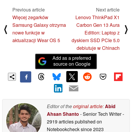
Previous article
Next article
Więcej zegarków
Lenovo ThinkPad X1
Samsung Galaxy otrzyma
Carbon Gen 13 Aura
⟨
⟩
nowe funkcje w
Edition: Laptop z
aktualizacji Wear OS 5
dyskiem SSD PCIe 5.0
debiutuje w Chinach
Add as a preferred
source on Google
Editor of the
original article
:
Abid
Ahsan Shanto
- Senior Tech Writer
-
2919 articles published on
Notebookcheck
since 2023