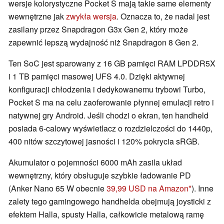
wersje kolorystyczne Pocket S mają takie same elementy
wewnętrzne jak
zwykła wersja
. Oznacza to, że nadal jest
zasilany przez Snapdragon G3x Gen 2, który może
zapewnić lepszą wydajność niż Snapdragon 8 Gen 2.
Ten SoC jest sparowany z 16 GB pamięci RAM LPDDR5X
i 1 TB pamięci masowej UFS 4.0. Dzięki aktywnej
konfiguracji chłodzenia i dedykowanemu trybowi Turbo,
Pocket S ma na celu zaoferowanie płynnej emulacji retro i
natywnej gry Android. Jeśli chodzi o ekran, ten handheld
posiada 6-calowy wyświetlacz o rozdzielczości do 1440p,
400 nitów szczytowej jasności i 120% pokrycia sRGB.
Akumulator o pojemności 6000 mAh zasila układ
wewnętrzny, który obsługuje szybkie ładowanie PD
(Anker Nano 65 W obecnie
39,99 USD na Amazon
). Inne
zalety tego gamingowego handhelda obejmują joysticki z
efektem Halla, spusty Halla, całkowicie metalową ramę