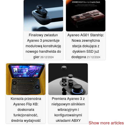
Finałowy zwiastun
Ayaneo AG01 Starship:
Ayaneo 3 prezentuje
Nowa zewnętrzna
modułową konstrukcję
stacja dokująca z
nowego handhelda do
dyskiem SSD już
gier
dostępna
26/12/2024
21/12/2024
Konsola przenośna
Premiera Ayaneo 3 z
Ayaneo Flip KB:
nietypowym silnikiem
doskonała
wibracyjnym i
funkcjonalność,
konfigurowalnymi
średnia wydajność
układami ABXY
Show more articles
07/12/2024
24/11/2024