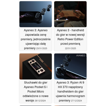
słuchawki douszne z
OCuLink i do 64 GB
klipsem Liberte oraz
pamięci RAM
25/01/2025
inteligentne okulary
słuchowe Lyra
01/01/2026
Ayaneo 3: Ayaneo
Ayaneo 3 - handheld
zapowiada cenę
do gier w nowej wersji
premiery, jednocześnie
Retro Power Edition
ujawniając datę
przed premierą
premiery
23/01/2025
22/01/2025
Słuchawki do gier
Ayaneo 3: Ryzen AI 9
Ayaneo Pocket S i
HX 370 napędzany
Pocket Micro
handheldem do gier
odświeżone o nowe
ujawnia harmonogram
wersje
premiery
29/12/2024
27/12/2024