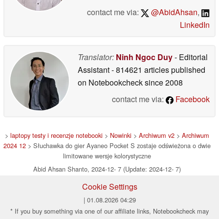
contact me via:
@AbidAhsan
,
LinkedIn
Translator:
Ninh Ngoc Duy
- Editorial
Assistant
- 814621 articles published
on Notebookcheck
since 2008
contact me via:
Facebook
>
laptopy testy i recenzje notebooki
>
Nowinki
>
Archiwum v2
>
Archiwum
2024 12
> Słuchawka do gier Ayaneo Pocket S zostaje odświeżona o dwie
limitowane wersje kolorystyczne
Abid Ahsan Shanto, 2024-12- 7 (Update: 2024-12- 7)
Cookie Settings
| 01.08.2026 04:29
* If you buy something via one of our affiliate links, Notebookcheck may