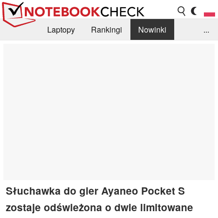
Laptopy
Rankingi
Nowinki
...
Biblioteka
Info
Szukajka recenzji
Słuchawka do gier Ayaneo Pocket S
zostaje odświeżona o dwie limitowane