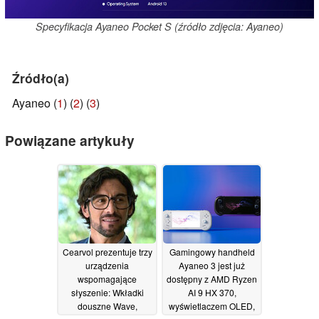
Specyfikacja Ayaneo Pocket S (źródło zdjęcia: Ayaneo)
Źródło(a)
Ayaneo (
1
) (
2
) (
3
)
Powiązane artykuły
Cearvol prezentuje trzy
Gamingowy handheld
urządzenia
Ayaneo 3 jest już
wspomagające
dostępny z AMD Ryzen
słyszenie: Wkładki
AI 9 HX 370,
douszne Wave,
wyświetlaczem OLED,