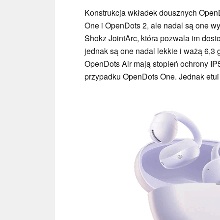
Konstrukcja wkładek dousznych OpenDo
One i OpenDots 2, ale nadal są one w
Shokz JointArc, która pozwala im dost
jednak są one nadal lekkie i ważą 6,3
OpenDots Air mają stopień ochrony IP5
przypadku OpenDots One. Jednak etui 