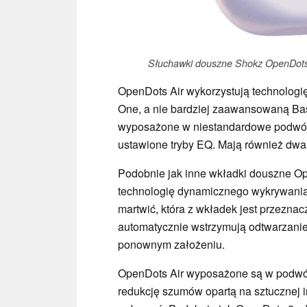
Słuchawki douszne Shokz OpenDots A
OpenDots Air wykorzystują technologi
One, a nie bardziej zaawansowaną Ba
wyposażone w niestandardowe podwójn
ustawione tryby EQ. Mają również dwa
Podobnie jak inne wkładki douszne Op
technologię dynamicznego wykrywania 
martwić, która z wkładek jest przezna
automatycznie wstrzymują odtwarzanie 
ponownym założeniu.
OpenDots Air wyposażone są w podwój
redukcję szumów opartą na sztucznej i