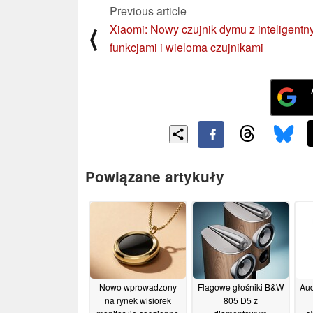
Previous article
Xiaomi: Nowy czujnik dymu z inteligentn
⟨
funkcjami i wieloma czujnikami
Powiązane artykuły
Nowo wprowadzony
Flagowe głośniki B&W
Au
na rynek wisiorek
805 D5 z