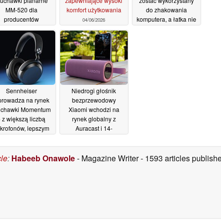
łuchawki planarne
zapewniające wysoki
zostać wykorzystany
MM-520 dla
komfort użytkowania
do zhakowania
producentów
komputera, a łatka nie
04/06/2026
zycznych
nadchodzi
04/06/2026
03/06/2026
Sennheiser
Niedrogi głośnik
rowadza na rynek
bezprzewodowy
uchawki Momentum
Xiaomi wchodzi na
 z większą liczbą
rynek globalny z
krofonów, lepszym
Auracast i 14-
ANC i wymienną
godzinnym czasem
baterią
pracy na baterii
26/05/2026
cle
:
Habeeb Onawole
- Magazine Writer
- 1593 articles publis
25/05/2026