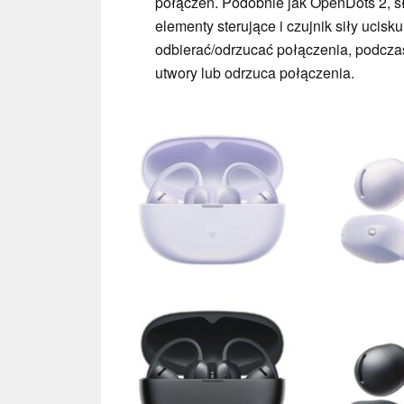
połączeń. Podobnie jak OpenDots 2, 
elementy sterujące i czujnik siły ucis
odbierać/odrzucać połączenia, podczas
utwory lub odrzuca połączenia.