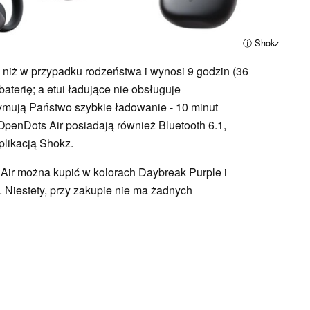
ⓘ Shokz
zy niż w przypadku rodzeństwa i wynosi 9 godzin (36
aterię; a etui ładujące nie obsługuje
mują Państwo szybkie ładowanie - 10 minut
penDots Air posiadają również Bluetooth 6.1,
plikacją Shokz.
ir można kupić w kolorach Daybreak Purple i
. Niestety, przy zakupie nie ma żadnych