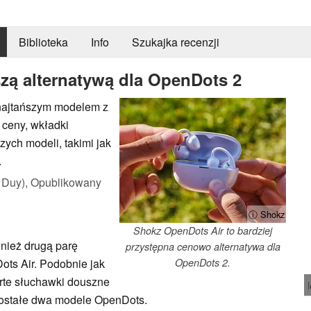
Biblioteka
Info
Szukajka recenzji
zą alternatywą dla OpenDots 2
najtańszym modelem z
 ceny, wkładki
ych modeli, takimi jak
.
 Duy),
Opublikowany
ⓘ Shokz
Shokz OpenDots Air to bardziej
nież drugą parę
przystępna cenowo alternatywa dla
ts Air. Podobnie jak
OpenDots 2.
arte słuchawki douszne
pozostałe dwa modele OpenDots.