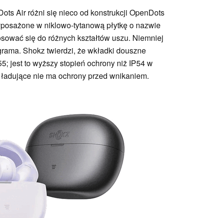
ts Air różni się nieco od konstrukcji OpenDots
yposażone w niklowo-tytanową płytkę o nazwie
osować się do różnych kształtów uszu. Niemniej
 grama. Shokz twierdzi, że wkładki douszne
5; jest to wyższy stopień ochrony niż IP54 w
ładujące nie ma ochrony przed wnikaniem.