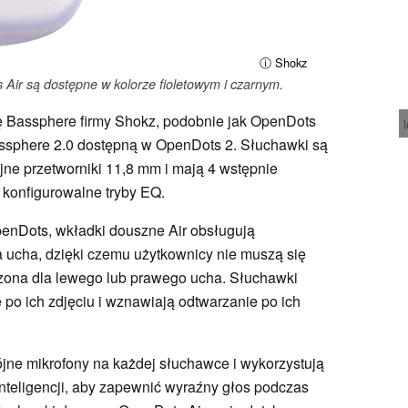
ⓘ Shokz
ir są dostępne w kolorze fioletowym i czarnym.
ę Bassphere firmy Shokz, podobnie jak OpenDots
ssphere 2.0 dostępną w OpenDots 2. Słuchawki są
e przetworniki 11,8 mm i mają 4 wstępnie
 konfigurowalne tryby EQ.
enDots, wkładki douszne Air obsługują
ucha, dzięki czemu użytkownicy nie muszą się
czona dla lewego lub prawego ucha. Słuchawki
po ich zdjęciu i wznawiają odtwarzanie po ich
ne mikrofony na każdej słuchawce i wykorzystują
nteligencji, aby zapewnić wyraźny głos podczas