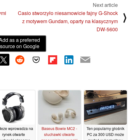
Next article
ymi
Casio stworzyło niesamowicie fajny G-Shock
⟩
z motywem Gundam, oparty na klasycznym
DW-5600
Add as a preferred
source on Google
deze wprowadza na
Baseus Bowie MC2 -
Ten popularny głośnik
rynek otwarte
słuchawki otwarte
PC za 300 USD może