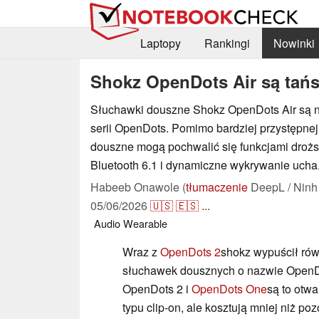
Laptopy
Rankingi
Nowinki
Shokz OpenDots Air są tańs
Słuchawki douszne Shokz OpenDots Air są 
serii OpenDots. Pomimo bardziej przystępnej
douszne mogą pochwalić się funkcjami droższ
Bluetooth 6.1 i dynamiczne wykrywanie ucha
Habeeb Onawole (
tłumaczenie
DeepL / Ninh
05/06/2026
🇺🇸
🇪🇸
...
Audio
Wearable
Wraz z
OpenDots 2
shokz wypuścił rów
słuchawek dousznych o nazwie OpenDo
OpenDots 2 i
OpenDots One
są to otw
typu clip-on, ale kosztują mniej niż 