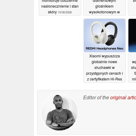
monitoruje codzienne
diamentowym
s
nasłonecznienie i stan
głośnikiem
skóry
wysokotonowym w
15/06/2026
cenie 15 000 USD
mu
04/06/2026
Xiaomi wypuszcza
globalnie nowe
wp
słuchawki w
sł
przystępnych cenach i
5
z certyfikatem Hi-Res
mi
Audio
29/05/2026
Editor of the
original arti