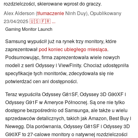
rozdzielczości, skierowane wprost do graczy.
Alex Alderson (
tłumaczenie
Ninh Duy),
Opublikowany
23/04/2025
🇺🇸
🇫🇷
...
Gaming
Monitor
Launch
Samsung wypuścił już na rynek trzy monitory, które
zaprezentował
pod koniec ubiegłego miesiąca
.
Podsumowując, firma zaprezentowała wiele nowych
modeli z serii Odyssey i ViewFinity. Chociaż udostępniła
specyfikacje tych monitorów, zdecydowała się nie
potwierdzać cen ani dostępności.
Teraz wypuściła Odyssey G81SF, Odyssey 3D G90XF i
Odyssey G91F w Ameryce Północnej. Są one nie tylko
dostępne bezpośrednio od Samsunga, ale także u wielu
sprzedawców detalicznych, takich jak Amazon, Best Buy i
Newegg. Dla porównania, Odyssey G81SF i Odyssey 3D
G90XF to 27-calowe monitory o natywnej rozdzielczości