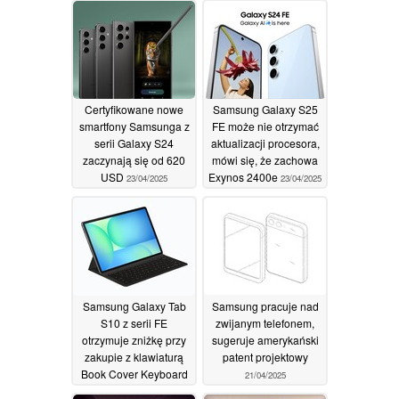
24/04/2025
Certyfikowane nowe
Samsung Galaxy S25
smartfony Samsunga z
FE może nie otrzymać
serii Galaxy S24
aktualizacji procesora,
zaczynają się od 620
mówi się, że zachowa
USD
Exynos 2400e
23/04/2025
23/04/2025
Samsung Galaxy Tab
Samsung pracuje nad
S10 z serii FE
zwijanym telefonem,
otrzymuje zniżkę przy
sugeruje amerykański
zakupie z klawiaturą
patent projektowy
Book Cover Keyboard
21/04/2025
Slim
22/04/2025