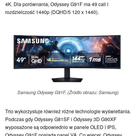
4K. Dla porównania, Odyssey G91F ma 49 cali i
rozdzielczość 1440p (DQHD/5 120 x 1440).
Samsung Odyssey G91F. (Źródło obrazu: Samsung)
Trio wykorzystuje również różne technologie wyświetlania.
Podczas gdy Odyssey G81SF i Odyssey 3D G90XF
wyposażone są odpowiednio w panele OLED i IPS,
Odyssey G91F posiada panel VA. Co więcej, Odyssey