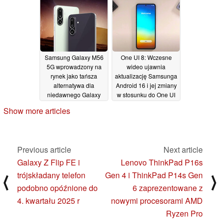
Samsung Galaxy M56
One UI 8: Wczesne
5G wprowadzony na
wideo ujawnia
rynek jako tańsza
aktualizację Samsunga
alternatywa dla
Android 16 i jej zmiany
niedawnego Galaxy
w stosunku do One UI
A56 5G
7
18/04/2025
16/04/2025
Show more articles
Previous article
Next article
Galaxy Z Flip FE i
Lenovo ThinkPad P16s
trójskładany telefon
Gen 4 i ThinkPad P14s Gen
⟨
⟩
podobno opóźnione do
6 zaprezentowane z
4. kwartału 2025 r
nowymi procesorami AMD
Ryzen Pro