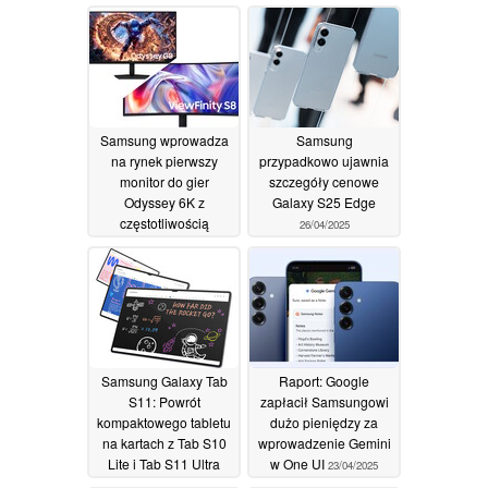
Samsung wprowadza
Samsung
na rynek pierwszy
przypadkowo ujawnia
monitor do gier
szczegóły cenowe
Odyssey 6K z
Galaxy S25 Edge
częstotliwością
26/04/2025
odświeżania 165 Hz,
aktualizuje linie
Odyssey OLED,
ViewFinity i
Movingstyle
20/05/2026
Samsung Galaxy Tab
Raport: Google
S11: Powrót
zapłacił Samsungowi
kompaktowego tabletu
dużo pieniędzy za
na kartach z Tab S10
wprowadzenie Gemini
Lite i Tab S11 Ultra
w One UI
23/04/2025
również mooted