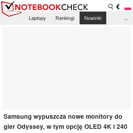
Laptopy
Rankingi
Nowinki
...
Biblioteka
Info
Szukajka recenzji
Samsung wypuszcza nowe monitory do
gier Odyssey, w tym opcję OLED 4K i 240