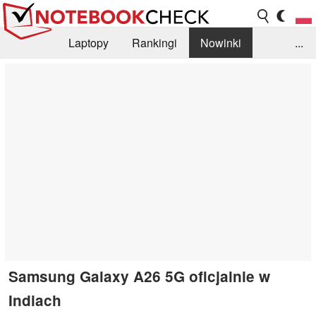
Laptopy
Rankingi
Nowinki
...
Biblioteka
Info
Szukajka recenzji
Samsung Galaxy A26 5G oficjalnie w
Indiach