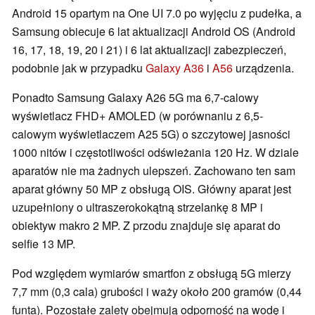
Android 15 opartym na One UI 7.0 po wyjęciu z pudełka, a
Samsung obiecuje 6 lat aktualizacji Android OS (Android
16, 17, 18, 19, 20 i 21) i 6 lat aktualizacji zabezpieczeń,
podobnie jak w przypadku
Galaxy A36
i
A56
urządzenia.
Ponadto Samsung Galaxy A26 5G ma 6,7-calowy
wyświetlacz FHD+ AMOLED (w porównaniu z 6,5-
calowym wyświetlaczem A25 5G) o szczytowej jasności
1000 nitów i częstotliwości odświeżania 120 Hz. W dziale
aparatów nie ma żadnych ulepszeń. Zachowano ten sam
aparat główny 50 MP z obsługą OIS. Główny aparat jest
uzupełniony o ultraszerokokątną strzelankę 8 MP i
obiektyw makro 2 MP. Z przodu znajduje się aparat do
selfie 13 MP.
Pod względem wymiarów smartfon z obsługą 5G mierzy
7,7 mm (0,3 cala) grubości i waży około 200 gramów (0,44
funta). Pozostałe zalety obejmują odporność na wodę i