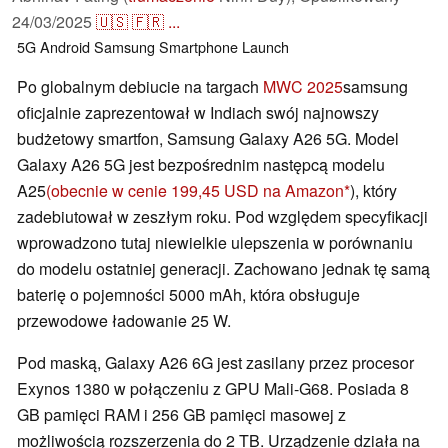
24/03/2025
🇺🇸
🇫🇷
...
5G
Android
Samsung
Smartphone
Launch
Po globalnym debiucie na targach
MWC 2025
samsung
oficjalnie zaprezentował w Indiach swój najnowszy
budżetowy smartfon, Samsung Galaxy A26 5G. Model
Galaxy A26 5G jest bezpośrednim następcą modelu
A25
(obecnie w cenie 199,45 USD na Amazon
), który
zadebiutował w zeszłym roku. Pod względem specyfikacji
wprowadzono tutaj niewielkie ulepszenia w porównaniu
do modelu ostatniej generacji. Zachowano jednak tę samą
baterię o pojemności 5000 mAh, która obsługuje
przewodowe ładowanie 25 W.
Pod maską, Galaxy A26 6G jest zasilany przez procesor
Exynos 1380 w połączeniu z GPU Mali-G68. Posiada 8
GB pamięci RAM i 256 GB pamięci masowej z
możliwością rozszerzenia do 2 TB. Urządzenie działa na