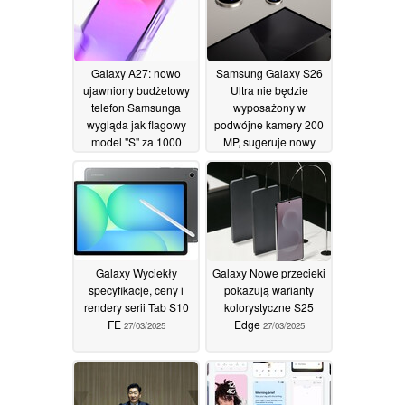
Galaxy A27: nowo
Samsung Galaxy S26
ujawniony budżetowy
Ultra nie będzie
telefon Samsunga
wyposażony w
wygląda jak flagowy
podwójne kamery 200
model "S" za 1000
MP, sugeruje nowy
USD
przeciek
16/04/2026
29/03/2025
Galaxy Wyciekły
Galaxy Nowe przecieki
specyfikacje, ceny i
pokazują warianty
rendery serii Tab S10
kolorystyczne S25
FE
Edge
27/03/2025
27/03/2025