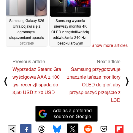
Samsung Galaxy S26
Samsung wycenia
Ultra pojawi się z
pierwszy monitor 4K
ogromnymi
OLED z częstotliwością
ulepszeniami aparatu
odświeżania 240 Hz i
bezokularowym
25/03/2025
Show more articles
Odyssey 3D
24/03/2025
Previous article
Next article
Wyprzedaż Steam: Gra
Samsung przygotowuje
wyścigowa AAA z 100
znacznie tańsze monitory
⟨
⟩
tys. recenzji spada do
OLED do gier, aby
3,50 USD z 70 USD
przyspieszyć przejście z
LCD
Add as a preferred
source on Google