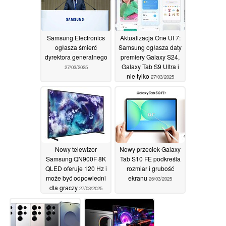
Samsung Electronics
Aktualizacja One UI 7:
ogłasza śmierć
Samsung ogłasza daty
dyrektora generalnego
premiery Galaxy S24,
Galaxy Tab S9 Ultra i
27/03/2025
nie tylko
27/03/2025
Nowy telewizor
Nowy przeciek Galaxy
Samsung QN900F 8K
Tab S10 FE podkreśla
QLED oferuje 120 Hz i
rozmiar i grubość
może być odpowiedni
ekranu
26/03/2025
dla graczy
27/03/2025