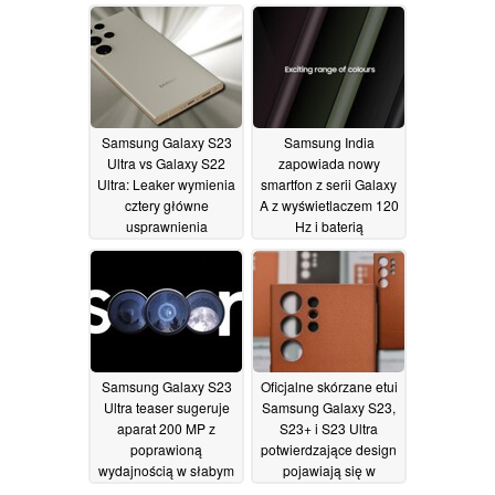
otwarte z kredytem
ograniczeniom
Samsung Credit jako
budżetowym
12/01/2023
prezentem
rezerwacyjnym dla
klientów z USA
12/01/2023
Samsung Galaxy S23
Samsung India
Ultra vs Galaxy S22
zapowiada nowy
Ultra: Leaker wymienia
smartfon z serii Galaxy
cztery główne
A z wyświetlaczem 120
usprawnienia
Hz i baterią
pomiędzy generacjami
wystarczającą na 2 dni
12/01/2023
12/01/2023
Samsung Galaxy S23
Oficjalne skórzane etui
Ultra teaser sugeruje
Samsung Galaxy S23,
aparat 200 MP z
S23+ i S23 Ultra
poprawioną
potwierdzające design
wydajnością w słabym
pojawiają się w
świetle
serwisach
11/01/2023