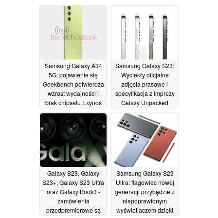
Samsung Galaxy A34
Samsung Galaxy S23:
5G: pojawienie się
Wyciekły oficjalne
Geekbench potwierdza
zdjęcia prasowe i
wzrost wydajności i
specyfikacja z imprezy
brak chipsetu Exynos
Galaxy Unpacked
13/01/2023
13/01/2023
Galaxy S23, Galaxy
Samsung Galaxy S23
S23+, Galaxy S23 Ultra
Ultra: flagowiec nowej
oraz Galaxy Book3 -
generacji przybędzie z
zamówienia
niepoprawionym
przedpremierowe są
wyświetlaczem dzięki