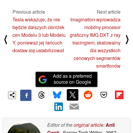
ogłoszeniowych eBay
Previous article
Next article
10/01/2023
Tesla wskazuje, że nie
Imagination wprowadza
będzie dalszych obniżek
mobilny procesor
cen Modelu 3 lub Modelu
graficzny IMG DXT z ray
⟨
⟩
Y, ponieważ jej łańcuch
tracingiem, skalowalny
dostaw się ustabilizował
dla wszystkich
cenowych segmentów
smartfonów
Add as a preferred
source on Google
Editor of the
original article
:
Anil
Ganti
- Senior Tech Writer
- 2957