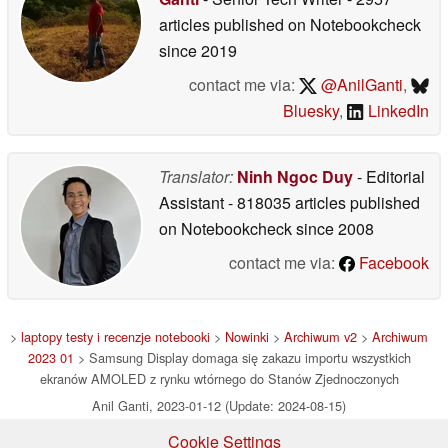
articles published on Notebookcheck
since 2019
contact me via:
@AnilGanti
,
Bluesky
,
LinkedIn
Translator:
Ninh Ngoc Duy
- Editorial
Assistant
- 818035 articles published
on Notebookcheck
since 2008
contact me via:
Facebook
>
laptopy testy i recenzje notebooki
>
Nowinki
>
Archiwum v2
>
Archiwum
2023 01
> Samsung Display domaga się zakazu importu wszystkich
ekranów AMOLED z rynku wtórnego do Stanów Zjednoczonych
Anil Ganti, 2023-01-12 (Update: 2024-08-15)
Cookie Settings