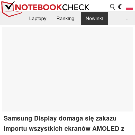
Laptopy
Rankingi
Nowinki
...
Biblioteka
Info
Szukajka recenzji
Samsung Display domaga się zakazu
importu wszystkich ekranów AMOLED z