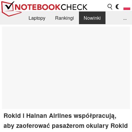
Laptopy
Rankingi
Nowinki
...
Biblioteka
Info
Szukajka recenzji
Rokid i Hainan Airlines współpracują,
aby zaoferować pasażerom okulary Rokid