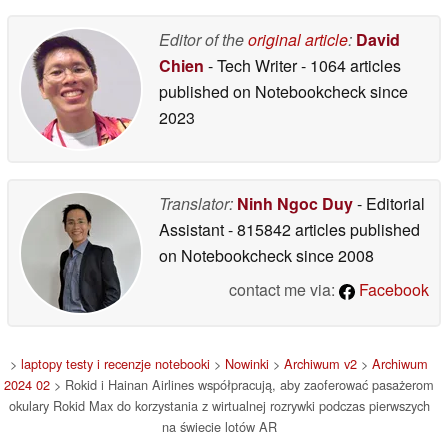
wygodzie, ważą zaledwie 75 g, a czas pracy baterii
Editor of the
original article
:
David
wynosi do 5 godzin, co pozwala konsumentom z
Chien
- Tech Writer
- 1064 articles
łatwością ukończyć oglądanie trzech filmów za jednym
published on Notebookcheck
since
razem. Wyposażone w podwójne głośniki kierunkowe,
2023
pasażerowie mogą cieszyć się wysokiej jakości
dźwiękiem bez przeszkadzania innym.
To partnerstwo oznacza znaczący postęp w
Translator:
Ninh Ngoc Duy
- Editorial
przekształcaniu tradycyjnego krajobrazu rozrywki
Assistant
- 815842 articles published
pokładowej, oferując pasażerom wciągającą podróż, jak
on Notebookcheck
since 2008
nigdy dotąd. Ponieważ technologia nadal przekształca
contact me via:
Facebook
podróże lotnicze, przyszłość niesie obietnice bardziej
spersonalizowanych i różnorodnych doświadczeń dla
pasażerów.
>
laptopy testy i recenzje notebooki
>
Nowinki
>
Archiwum v2
>
Archiwum
2024 02
> Rokid i Hainan Airlines współpracują, aby zaoferować pasażerom
Patrząc w przyszłość, wraz z ciągłym ulepszaniem
okulary Rokid Max do korzystania z wirtualnej rozrywki podczas pierwszych
infrastruktury, takiej jak sieci 5G i przetwarzanie w
na świecie lotów AR
chmurze, Rokid planuje rozszerzyć zastosowanie swojej