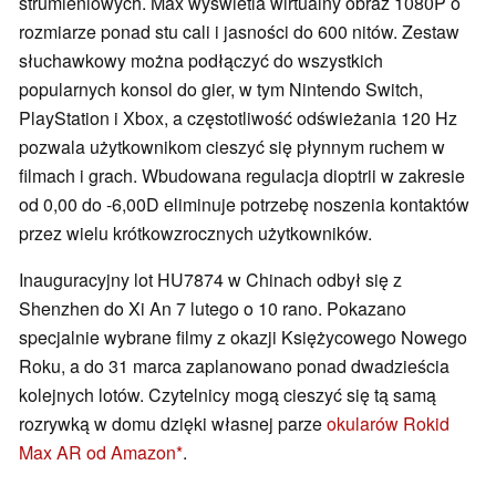
strumieniowych. Max wyświetla wirtualny obraz 1080P o
rozmiarze ponad stu cali i jasności do 600 nitów. Zestaw
słuchawkowy można podłączyć do wszystkich
popularnych konsol do gier, w tym Nintendo Switch,
PlayStation i Xbox, a częstotliwość odświeżania 120 Hz
pozwala użytkownikom cieszyć się płynnym ruchem w
filmach i grach. Wbudowana regulacja dioptrii w zakresie
od 0,00 do -6,00D eliminuje potrzebę noszenia kontaktów
przez wielu krótkowzrocznych użytkowników.
Inauguracyjny lot HU7874 w Chinach odbył się z
Shenzhen do Xi An 7 lutego o 10 rano. Pokazano
specjalnie wybrane filmy z okazji Księżycowego Nowego
Roku, a do 31 marca zaplanowano ponad dwadzieścia
kolejnych lotów. Czytelnicy mogą cieszyć się tą samą
rozrywką w domu dzięki własnej parze
okularów Rokid
Max AR od Amazon
.