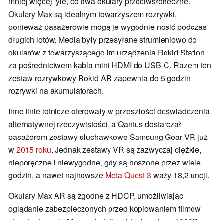
mniej więcej tyle, co dwa okulary przeciwsłoneczne.
Okulary Max są idealnym towarzyszem rozrywki,
ponieważ pasażerowie mogą je wygodnie nosić podczas
długich lotów. Media były przesyłane strumieniowo do
okularów z towarzyszącego im urządzenia Rokid Station
za pośrednictwem kabla mini HDMI do USB-C. Razem ten
zestaw rozrywkowy Rokid AR zapewnia do 5 godzin
rozrywki na akumulatorach.
Inne linie lotnicze oferowały w przeszłości doświadczenia
alternatywnej rzeczywistości, a Qantus dostarczał
pasażerom zestawy słuchawkowe Samsung Gear VR już
w
2015 roku
. Jednak zestawy VR są zazwyczaj ciężkie,
nieporęczne i niewygodne, gdy są noszone przez wiele
godzin, a nawet najnowsze
Meta Quest 3
waży 18,2 uncji.
Okulary Max AR są zgodne z HDCP, umożliwiając
oglądanie zabezpieczonych przed kopiowaniem filmów