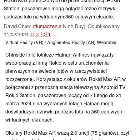
Rokid Max podłączonych do przenośnej stacji Rokid
Station, pasażerowie mogą oglądać różne rozrywki
podczas lotu na wirtualnym 360-calowym ekranie.
David Chien (
tłumaczenie
Ninh Duy),
Opublikowany
11/02/2024
🇺🇸
🇨🇳
...
Virtual Reality (VR) / Augmented Reality (AR)
Wearable
Chińskie linie lotnicze Hainan Airlines nawiązały
współpracę z firmą Rokid w celu uruchomienia
pierwszych na świecie lotów w rzeczywistości
rozszerzonej. Korzystając z okularów Rokid Max AR w
połączeniu z przenośną stacją telewizyjną Android TV
Rokid Station, pasażerowie lecący od 7 lutego do 31
marca 2024 r. na wybranych lotach Hainan mogą
doświadczyć rozrywki podczas lotu na 360-calowych
wirtualnych ekranach.
Okulary Rokid Max AR ważą 2,6 uncji (75 gramów), czyli